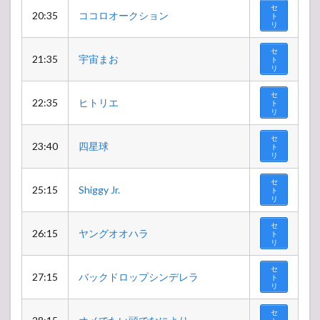
セ
20:35
ココロオークション
ト
リ
セ
21:35
宇宙まお
ト
リ
セ
22:35
ヒトリエ
ト
リ
セ
23:40
四星球
ト
リ
セ
25:15
Shiggy Jr.
ト
リ
セ
26:15
ヤングオオハラ
ト
リ
セ
27:15
バックドロップシンデレラ
ト
リ
セ