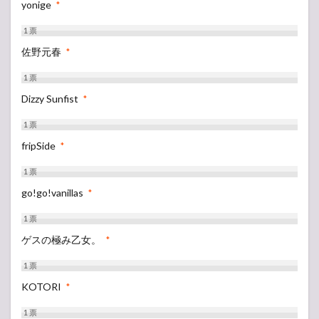
yonige
*
1
票
佐野元春
*
1
票
Dizzy Sunfist
*
1
票
fripSide
*
1
票
go!go!vanillas
*
1
票
ゲスの極み乙女。
*
1
票
KOTORI
*
1
票