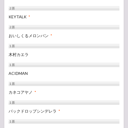
2
票
KEYTALK
*
2
票
おいしくるメロンパン
*
1
票
木村カエラ
1
票
ACIDMAN
1
票
カネコアヤノ
*
1
票
バックドロップシンデレラ
*
1
票