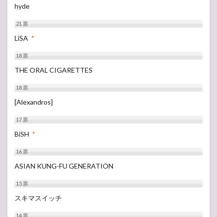
hyde
21
票
LiSA
*
18
票
THE ORAL CIGARETTES
18
票
[Alexandros]
17
票
BiSH
*
16
票
ASIAN KUNG-FU GENERATION
15
票
スキマスイッチ
14
票