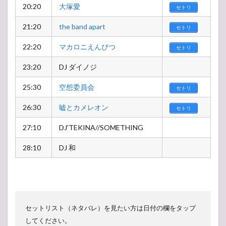
20:20
大塚愛
セトリ
21:20
the band apart
セトリ
22:20
マカロニえんぴつ
セトリ
23:20
DJ ダイノジ
25:30
空想委員会
セトリ
26:30
嘘とカメレオン
セトリ
27:10
DJ'TEKINA//SOMETHING
28:10
DJ 和
セットリスト（ネタバレ）を見たい方は日付の欄をタップ
してください。