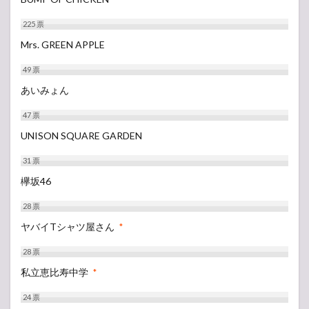
225
票
Mrs. GREEN APPLE
49
票
あいみょん
47
票
UNISON SQUARE GARDEN
31
票
欅坂46
28
票
ヤバイTシャツ屋さん
*
28
票
私立恵比寿中学
*
24
票