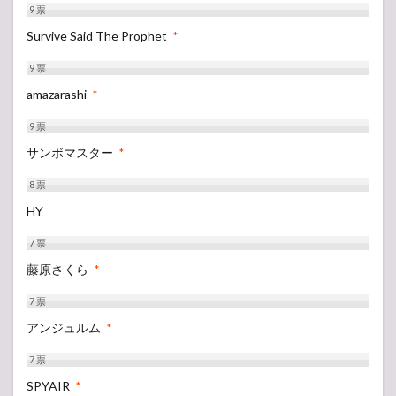
9
票
Survive Said The Prophet
*
9
票
amazarashi
*
9
票
サンボマスター
*
8
票
HY
7
票
藤原さくら
*
7
票
アンジュルム
*
7
票
SPYAIR
*