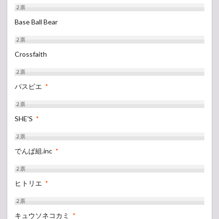
2
票
Base Ball Bear
2
票
Crossfaith
2
票
パスピエ
*
2
票
SHE'S
*
2
票
でんぱ組.inc
*
2
票
ヒトリエ
*
2
票
キュウソネコカミ
*