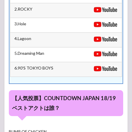
2.2
GALAXY
2.ROCKY
STAGE
2.3
3.Hole
COSMO
STAGE
4.Lagoon
2.4
MOON
5.Dreaming Man
STAGE
2.5
6.90’S TOKYO BOYS
ASTRO
ARENA
【人気投票】COUNTDOWN JAPAN 18/19
ベストアクトは誰？
BUMP OF CHICKEN