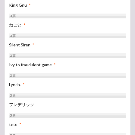
King Gnu
*
3
票
ねごと
*
3
票
Silent Siren
*
3
票
Ivy to fraudulent game
*
3
票
Lynch.
*
3
票
フレデリック
3
票
teto
*