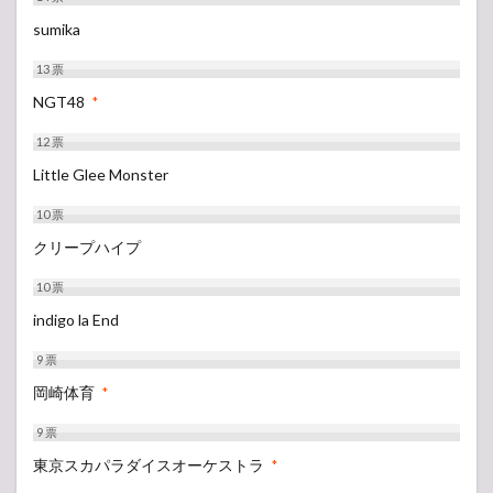
sumika
13
票
NGT48
*
12
票
Little Glee Monster
10
票
クリープハイプ
10
票
indigo la End
9
票
岡崎体育
*
9
票
東京スカパラダイスオーケストラ
*