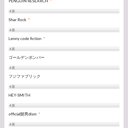
PENGUIN RESEARCH
*
4
票
Shar Rock
*
4
票
Lenny code fiction
*
4
票
ゴールデンボンバー
4
票
フジファブリック
4
票
HEY-SMITH
4
票
official髭男dism
*
4
票