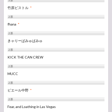
3
票
竹原ピストル
*
2
票
fhana
*
2
票
きゃりーぱみゅぱみゅ
2
票
KICK THE CAN CREW
2
票
MUCC
2
票
ピエール中野
*
2
票
Fear, and Loathing in Las Vegas