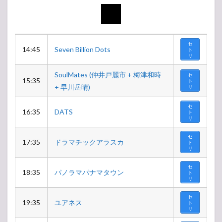
セ
14:45
Seven Billion Dots
ト
リ
SoulMates (仲井戸麗市 + 梅津和時
セ
15:35
ト
+ 早川岳晴)
リ
セ
16:35
DATS
ト
リ
セ
17:35
ドラマチックアラスカ
ト
リ
セ
18:35
パノラマパナマタウン
ト
リ
セ
19:35
ユアネス
ト
リ