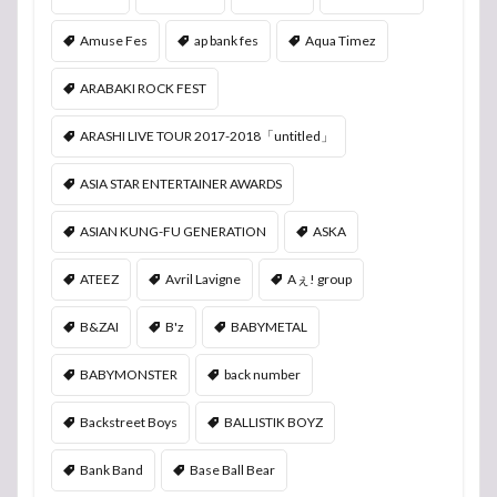
Amuse Fes
ap bank fes
Aqua Timez
ARABAKI ROCK FEST
ARASHI LIVE TOUR 2017-2018「untitled」
ASIA STAR ENTERTAINER AWARDS
ASIAN KUNG-FU GENERATION
ASKA
ATEEZ
Avril Lavigne
Aぇ! group
B&ZAI
B'z
BABYMETAL
BABYMONSTER
back number
Backstreet Boys
BALLISTIK BOYZ
Bank Band
Base Ball Bear