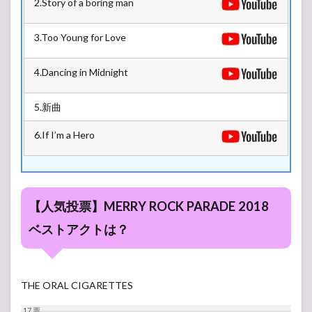
2.Story of a boring man
2.2
NOEL
3.Too Young for Love
STAGE
2.3
4.Dancing in Midnight
ORB
GARDEN
5.新曲
6.If I’m a Hero
【人気投票】MERRY ROCK PARADE 2018
ベストアクトは？
THE ORAL CIGARETTES
17
票