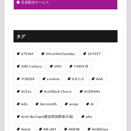
音楽配信サービス
タグ
&TEAM
04 Limited Sazabys
10-FEET
20th Century
2PM
7 MEN 侍
7ORDER
a-nation
A.B.C-Z
AAA
ACEes
Acid Black Cherry
ACIDMAN
Ado
Aerosmith
aespa
AI
Aichi Sky Expo(愛知県国際展示場)
aiko
Aimer
AIR JAM
AKB48
AmBitious