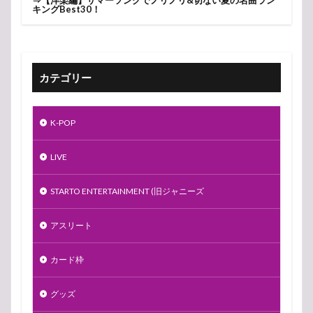
⇒
【洋楽編】サマーソングでノリノリ&切ない夏の名曲ラン
キングBest30！
カテゴリー
K-POP
LIVE
STARTO ENTERTAINMENT (旧ジャニーズ
アスリート
カード枠
グッズ