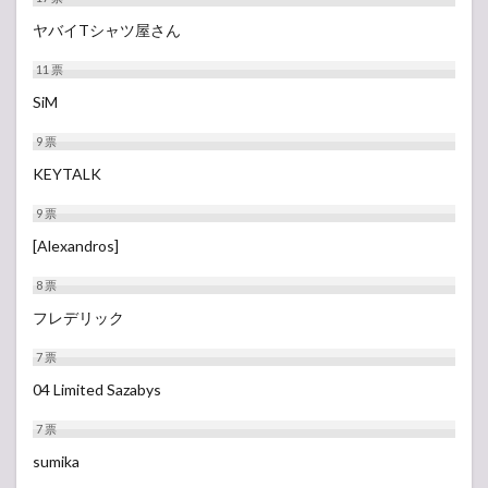
ヤバイTシャツ屋さん
11
票
SiM
9
票
KEYTALK
9
票
[Alexandros]
8
票
フレデリック
7
票
04 Limited Sazabys
7
票
sumika