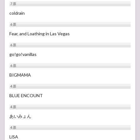
7
票
coldrain
6
票
Fear, and Loathing in Las Vegas
6
票
go!go!vanillas
6
票
BIGMAMA
4
票
BLUE ENCOUNT
4
票
あいみょん
4
票
LiSA