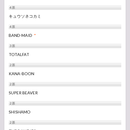
4
票
キュウソネコカミ
4
票
BAND-MAID
*
3
票
TOTALFAT
2
票
KANA-BOON
2
票
SUPER BEAVER
2
票
SHISHAMO
2
票