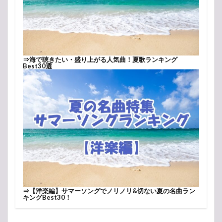
⇒
海で聴きたい・盛り上がる人気曲！夏歌ランキング
Best30選
⇒
【洋楽編】サマーソングでノリノリ&切ない夏の名曲ラン
キングBest30！