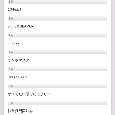
8
票
10-FEET
8
票
SUPER BEAVER
7
票
coldrain
6
票
サンボマスター
5
票
Dragon Ash
5
票
オメでたい頭でなにより
*
5
票
打首獄門同好会