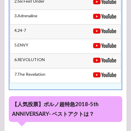
2.Six Feet Under
3.1
金閣
3.Adrenaline
3.2
4.24-7
銀閣
5.ENVY
6.REVOLUTION
7.The Revelation
【人気投票】ポルノ超特急2018-5th
ANNIVERSARY- ベストアクトは？