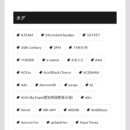
タグ
&TEAM
04 Limited Sazabys
10-FEET
20th Century
2PM
7 MEN 侍
7ORDER
a-nation
A.B.C-Z
AAA
ACEes
Acid Black Cherry
ACIDMAN
Ado
Aerosmith
aespa
AI
Aichi Sky Expo(愛知県国際展示場)
aiko
Aimer
AIR JAM
AKB48
AmBitious
Amuse Fes
ap bank fes
Aqua Timez