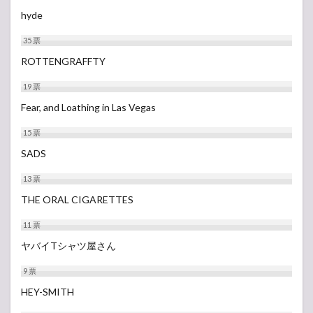
hyde
35
票
ROTTENGRAFFTY
19
票
Fear, and Loathing in Las Vegas
15
票
SADS
13
票
THE ORAL CIGARETTES
11
票
ヤバイTシャツ屋さん
9
票
HEY-SMITH