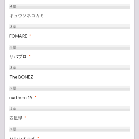
4
票
キュウソネコカミ
3
票
FOMARE
*
3
票
サバプロ
*
3
票
The BONEZ
2
票
northern 19
*
1
票
四星球
*
1
票
ハルカミライ
*