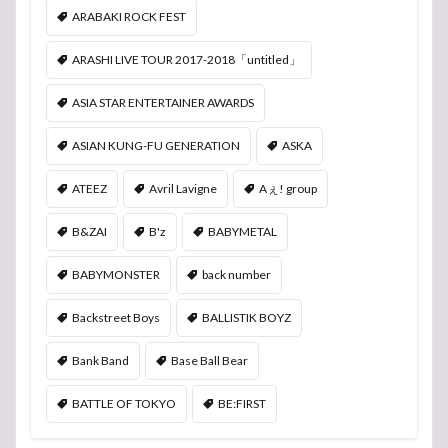
ARABAKI ROCK FEST
ARASHI LIVE TOUR 2017-2018「untitled」
ASIA STAR ENTERTAINER AWARDS
ASIAN KUNG-FU GENERATION
ASKA
ATEEZ
Avril Lavigne
Aぇ! group
B&ZAI
B'z
BABYMETAL
BABYMONSTER
back number
Backstreet Boys
BALLISTIK BOYZ
Bank Band
Base Ball Bear
BATTLE OF TOKYO
BE:FIRST