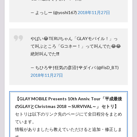
— よっしー (@yoshi167)
2018年11月27日
やばい😂TERUちゃん「GLAYモバイル！」っ
て叫ぶところ「Gコネー！」って叫んでた😂😂
絶対叫んでた❗❗
— ちひろ🌹†狂気の彦沼†🌹ダイバ (@FisD_BT)
2018年11月27日
【GLAY MOBILE Presents 10th Anniv. Tour「平成最後
のGLAYとChristmas 2018 ～SURVIVAL～」 セトリ】
セトリは以下のリンク先のページにて全日程分をまとめ
ています。
情報がありましたら教えていただけると追加・修正しま
す。