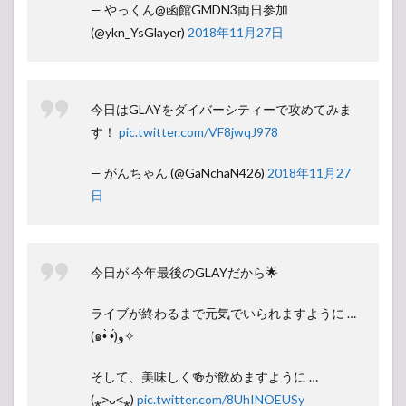
— やっくん@函館GMDN3両日参加
(@ykn_YsGlayer)
2018年11月27日
今日はGLAYをダイバーシティーで攻めてみま
す！
pic.twitter.com/VF8jwqJ978
— がんちゃん (@GaNchaN426)
2018年11月27
日
今日が 今年最後のGLAYだから🌟
ライブが終わるまで元気でいられますように …
(๑•̀ •́)و✧
そして、美味しく🍻が飲めますように …
(⁎˃ᴗ˂⁎)
pic.twitter.com/8UhINOEUSy