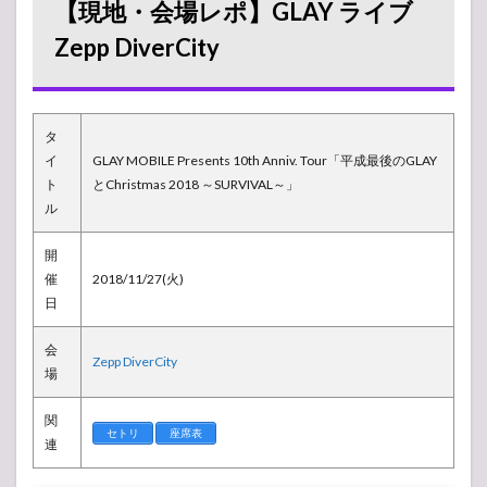
【現地・会場レポ】GLAY ライブ
Zepp
DiverCity
Zepp DiverCity
1.1
周辺
イベ
ント
タ
イ
GLAY MOBILE Presents 10th Anniv. Tour「平成最後のGLAY
1.2
ト
とChristmas 2018 ～SURVIVAL～」
会場
ル
の様
子
開
1.3
催
2018/11/27(火)
レポ
日
2
【ア
会
Zepp DiverCity
ンケ
場
ー
ト】
関
人気
セトリ
座席表
投票
連
所