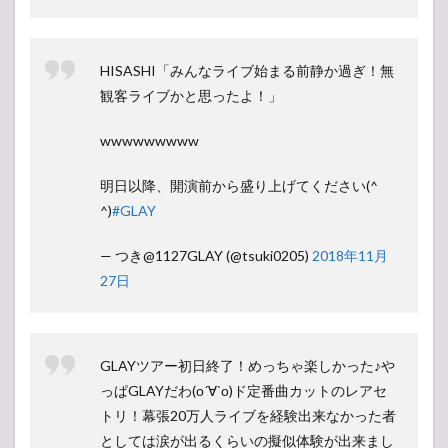
HISASHI「みんなライブ始まる前静か過ぎ！無
観客ライブかと思ったよ！」
wwwwwwwww
明日以降、開演前から盛り上げてください(^
^)
#GLAY
— つき@1127GLAY (@tsuki0205)
2018年11月
27日
GLAYツアー初日終了！めっちゃ楽しかった♪や
っぱGLAYだわ(о´∀`о)ド定番曲カットのレアセ
トリ！幕張20万人ライブを経験出来なかった者
としては涙が出るくらいの擬似体験が出来まし