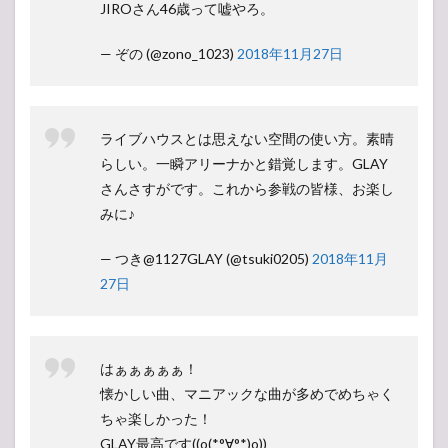
JIROさん46歳って嘘やろ。
— ぞの (@zono_1023)
2018年11月27日
ライブハウスとは思えない空間の使い方。素晴
らしい。一瞬アリーナかと錯覚します。GLAY
さんさすがです。これから参戦の皆様、お楽し
みに♪
— つき@1127GLAY (@tsuki0205)
2018年11月
27日
はぁぁぁぁぁ！
懐かしい曲、マニアックな曲が多めでめちゃく
ちゃ楽しかった！
GLAY最高です((o(*°∀°*)o))