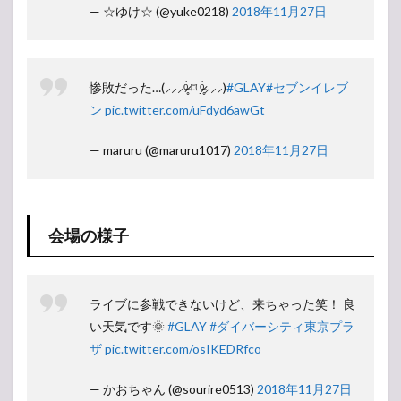
— ☆ゆけ☆ (@yuke0218)
2018年11月27日
惨敗だった…(⸝⸝⸝ᵒ̴̶̷̥́ ⌑ ᵒ̴̶̷̣̥̀⸝⸝⸝)
#GLAY
#セブンイレブ
ン
pic.twitter.com/uFdyd6awGt
— maruru (@maruru1017)
2018年11月27日
会場の様子
ライブに参戦できないけど、来ちゃった笑！ 良
い天気です🌞
#GLAY
#ダイバーシティ東京プラ
ザ
pic.twitter.com/osIKEDRfco
— かおちゃん (@sourire0513)
2018年11月27日