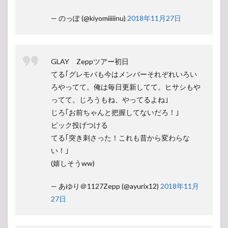
— のっぽ (@kiyomiiiiinu)
2018年11月27日
GLAY Zeppツアー初日
てる｢グレモバも今はメンバーそれぞれいろい
ろやってて。俺は毎日更新してて。ヒサシもや
ってて。じろうもね、やってるよね｣
じろ｢お前ちゃんと把握してないだろ！｣
ピック投げつける
てる｢突き刺さった！これも昔から変わらな
い！｣
(嬉しそうww)
— あゆり＠1127Zepp (@ayurix12)
2018年11月
27日