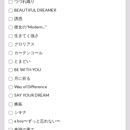
つづれ織り
BEAUTIFUL DREAMER
誘惑
彼女の“Modern…”
生きてく強さ
グロリアス
カーテンコール
とまどい
BE WITH YOU
月に祈る
Way of Difference
SAY YOUR DREAM
嫉妬
シキナ
a boy〜ずっと忘れない〜
奇跡の果て