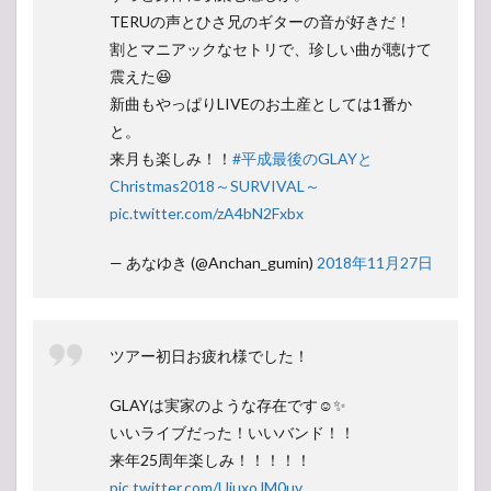
TERUの声とひさ兄のギターの音が好きだ！
割とマニアックなセトリで、珍しい曲が聴けて
震えた😆
新曲もやっぱりLIVEのお土産としては1番か
と。
来月も楽しみ！！
#平成最後のGLAYと
Christmas2018～SURVIVAL～
pic.twitter.com/zA4bN2Fxbx
— あなゆき (@Anchan_gumin)
2018年11月27日
ツアー初日お疲れ様でした！
GLAYは実家のような存在です☺️✨
いいライブだった！いいバンド！！
来年25周年楽しみ！！！！！
pic.twitter.com/UiuxoJM0uv