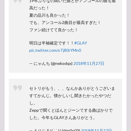
19年ぶりなの聞いた曲とかアンコールの曲も最
高だった！
夏の品川も良かった！
でも、アンコール2曲目が最高すぎた！
ファン続けてて良かった！
明日は半袖確定です！！
#GLAY
pic.twitter.com/oTj80rYMn0
— にゃんち (@nekodqx)
2018年11月27日
セトリがもう、、、なんかありがとうございま
すてかんじ。懐かしいし聞きたかったやつだ
し。
Zeppで聞くとほんとジーンてする曲ばかりで
した。今年もGLAYさんありがとう。
— えりじろ\( ˙ ˙ )/ (@tr0o03)
2018年11月27日