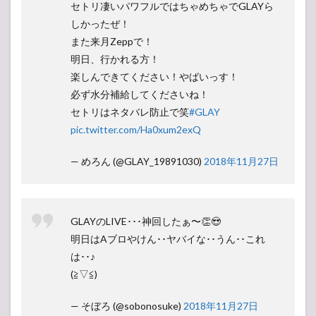
セトリ凄いパワフルではちゃめちゃでGLAYら
しかったぜ！
また来月Zeppで！
明日、行かれる方！
楽しんできてください！やばいっす！
必ず水分補給してくださいね！
セトリはネタバレ防止で笑
#GLAY
pic.twitter.com/Ha0xum2exQ
— めろん (@GLAY_19891030)
2018年11月27日
GLAYのLIVE･･･神回したぁ〜👏😍
明日はAブロやけん･･ヤバイな･･うん･･これ
は･･♪
(≧▽≦)
— そぼろ (@sobonosuke)
2018年11月27日