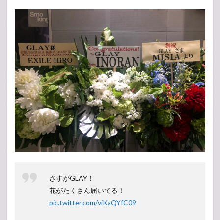
さすがGLAY！
花がたくさん届いてる！
pic.twitter.com/viKaQYfC09