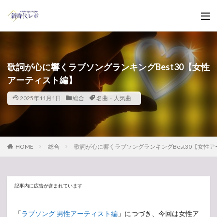
歌詞が心に響くラブソングランキングBest30【女性
アーティスト編】
2025年11月1日
総合
名曲・人気曲
HOME
総合
歌詞が心に響くラブソングランキングBest30【女性
記事内に広告が含まれています
「
ラブソング 男性アーティスト編
」につづき、今回は女性ア