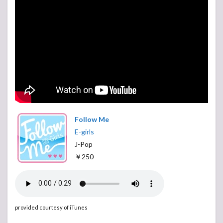
Follow Me
E-girls
J-Pop
￥250
provided courtesy of iTunes