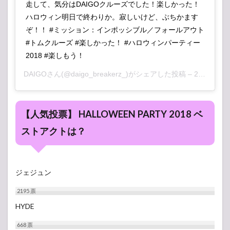
走して、気分はDAIGOクルーズでした！楽しかった！
ハロウィン明日で終わりか。寂しいけど、ぶちかます
ぞ！！ #ミッション：インポッシブル／フォールアウト
#トムクルーズ #楽しかった！ #ハロウィンパーティー
2018 #楽しもう！
DAIGO
さん(@daigo_breakerz_)がシェアした投稿 –
2018年10月月27日午前6時41分PDT
【人気投票】 HALLOWEEN PARTY 2018 ベ
ストアクトは？
ジェジュン
2195
票
HYDE
668
票