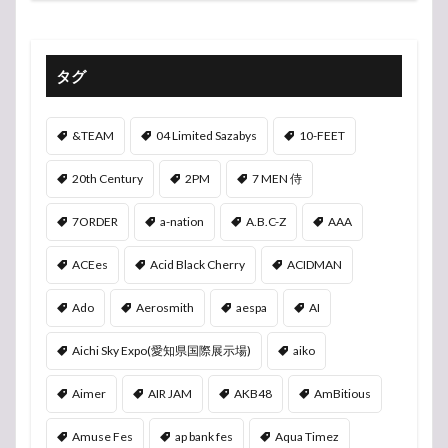
タグ
&TEAM
04 Limited Sazabys
10-FEET
20th Century
2PM
7 MEN 侍
7ORDER
a-nation
A.B.C-Z
AAA
ACEes
Acid Black Cherry
ACIDMAN
Ado
Aerosmith
aespa
AI
Aichi Sky Expo(愛知県国際展示場)
aiko
Aimer
AIR JAM
AKB48
AmBitious
Amuse Fes
ap bank fes
Aqua Timez