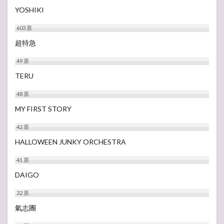
YOSHIKI
603
票
超特急
49
票
TERU
48
票
MY FIRST STORY
42
票
HALLOWEEN JUNKY ORCHESTRA
41
票
DAIGO
32
票
氣志團