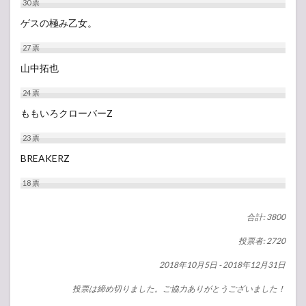
30
票
ゲスの極み乙女。
27
票
山中拓也
24
票
ももいろクローバーZ
23
票
BREAKERZ
18
票
合計: 3800
投票者: 2720
2018年10月5日
-
2018年12月31日
投票は締め切りました。ご協力ありがとうございました！