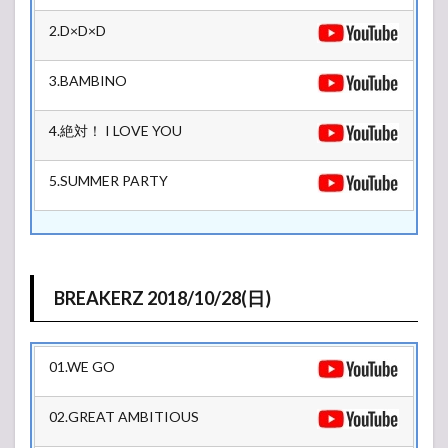
10
2.D×D×D
月
26
日
3.BAMBINO
(金)
3
4.絶対！ I LOVE YOU
10
月
27
5.SUMMER PARTY
日
(土)
4
10
月
BREAKERZ 2018/10/28(日)
28
日
(日)
01.WE GO
02.GREAT AMBITIOUS