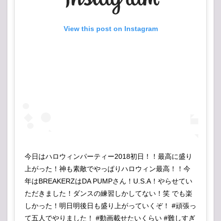
View this post on Instagram
‪今日はハロウィンパーティー2018初日！！‬最高に盛り
上がった！‬神も素敵で‬やっぱりハロウィン最高！！今
年はBREAKERZは‬DA PUMPさん！‬U.S.A！やらせてい
ただきました！‬ダンスの練習しかしてない！笑‬ でも楽
しかった！‬明日明後日も盛り上がっていくぞ！‬ #頑張っ
て五人でやりました！ #動画載せたいくらい #難しすぎ