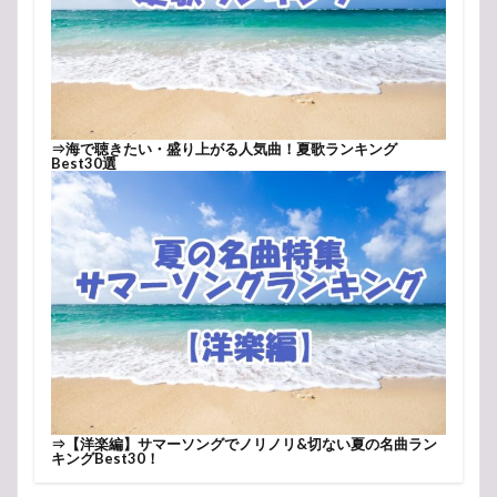
⇒
海で聴きたい・盛り上がる人気曲！夏歌ランキング
Best30選
⇒
【洋楽編】サマーソングでノリノリ&切ない夏の名曲ラン
キングBest30！