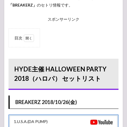
「BREAKERZ」
のセトリ情報です。
スポンサーリンク
目次
1
HYDE主
催
HALLOWEEN
PARTY
2018（ハロ
HYDE主催 HALLOWEEN PARTY
パ） セットリ
スト
2018（ハロパ） セットリスト
1.1
BREAKERZ
2018/10/26(金)
BREAKERZ 2018/10/26(金)
1.2
BREAKERZ
2018/10/28(日)
1.U.S.A.(DA PUMP)
2