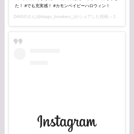
た！ #でも充実感！ #カモンベイビーハロウィン！
DAIGO
さん(@daigo_breakerz_)がシェアした投稿 –
2018年10月月26日午前6時39分PDT