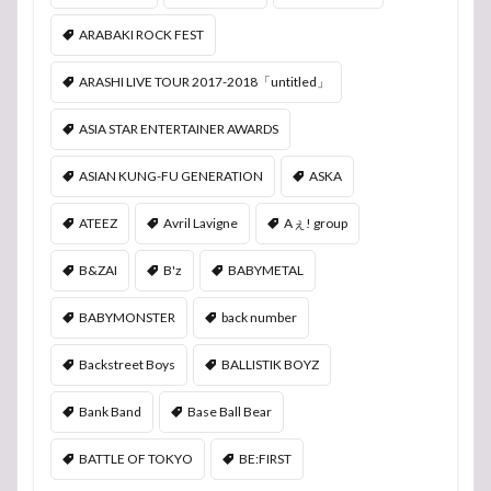
ARABAKI ROCK FEST
ARASHI LIVE TOUR 2017-2018「untitled」
ASIA STAR ENTERTAINER AWARDS
ASIAN KUNG-FU GENERATION
ASKA
ATEEZ
Avril Lavigne
Aぇ! group
B&ZAI
B'z
BABYMETAL
BABYMONSTER
back number
Backstreet Boys
BALLISTIK BOYZ
Bank Band
Base Ball Bear
BATTLE OF TOKYO
BE:FIRST