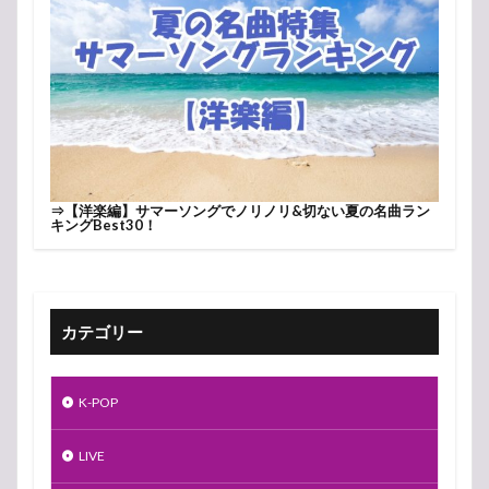
⇒
【洋楽編】サマーソングでノリノリ&切ない夏の名曲ラン
キングBest30！
カテゴリー
K-POP
LIVE