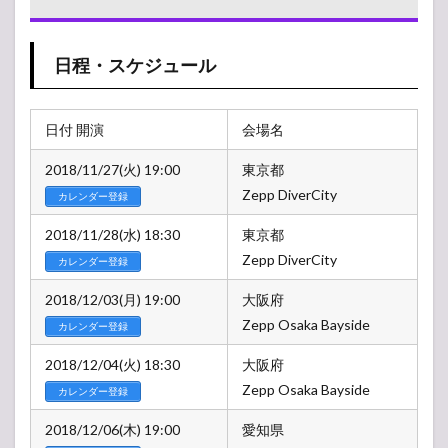
SURVIVAL
～」
日程・スケジュール
1.1
日
程・
スケ
日付 開演
会場名
ジュ
ール
2018/11/27(火) 19:00
東京都
1.2
Zepp DiverCity
カレンダー登録
会場
デー
2018/11/28(水) 18:30
東京都
タ
Zepp DiverCity
（ア
カレンダー登録
クセ
ス・
2018/12/03(月) 19:00
大阪府
駐車
Zepp Osaka Bayside
カレンダー登録
場・
ホテ
2018/12/04(火) 18:30
大阪府
ル）
Zepp Osaka Bayside
カレンダー登録
1.3
チケ
2018/12/06(木) 19:00
愛知県
ット