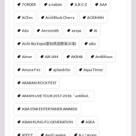
7ORDER
a-nation
A.B.C-Z
AAA
ACEes
Acid Black Cherry
ACIDMAN
Ado
Aerosmith
aespa
AI
Aichi Sky Expo(愛知県国際展示場)
aiko
Aimer
AIR JAM
AKB48
AmBitious
Amuse Fes
ap bank fes
Aqua Timez
ARABAKI ROCK FEST
ARASHI LIVE TOUR 2017-2018「untitled」
ASIA STAR ENTERTAINER AWARDS
ASIAN KUNG-FU GENERATION
ASKA
ATEEZ
Avril Lavigne
Aぇ! group