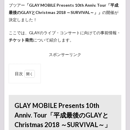
ブツアー
「GLAY MOBILE Presents 10th Anniv. Tour「平成
最後のGLAYとChristmas 2018 ～SURVIVAL～」」
の開催が
決定しました！
ここでは、GLAYのライブ・コンサートに向けての事前情報・
チケット発売
について紹介します。
スポンサーリンク
目次
1
GLAY
MOBILE
Presents
10th
Anniv.
GLAY MOBILE Presents 10th
Tour「平
成最後の
Anniv. Tour「平成最後のGLAYと
GLAYと
Christmas 2018 ～SURVIVAL～」
Christmas
2018 ～