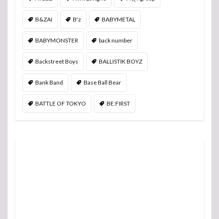
B&ZAI
B'z
BABYMETAL
BABYMONSTER
back number
Backstreet Boys
BALLISTIK BOYZ
Bank Band
Base Ball Bear
BATTLE OF TOKYO
BE:FIRST