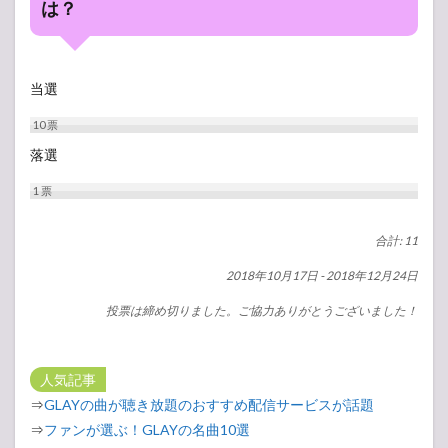
は？
当選
10
票
落選
1
票
合計: 11
2018年10月17日
-
2018年12月24日
投票は締め切りました。ご協力ありがとうございました！
人気記事
⇒
GLAYの曲が聴き放題のおすすめ配信サービスが話題
⇒
ファンが選ぶ！GLAYの名曲10選