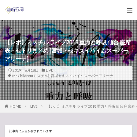
【レポ】ミスチル ライブ2018 重力と呼吸 仙台 座席
表・セトリまとめ [宮城・セキスイハイムスーパー
アリーナ]
2019年6月18日
LIVE
Mr.Children(ミスチル)
,
宮城セキスイハイムスーパーアリーナ
HOME
LIVE
【レポ】ミスチル ライブ2018 重力と呼吸 仙台 座席
記事内に広告が含まれています