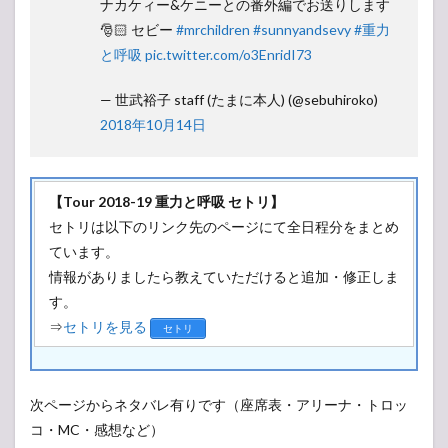
ナカケィー&ケニーとの番外編でお送りします
🎅🏻 セビー
#mrchildren
#sunnyandsevy
#重力
と呼吸
pic.twitter.com/o3EnridI73
— 世武裕子 staff (たまに本人) (@sebuhiroko)
2018年10月14日
【Tour 2018-19 重力と呼吸 セトリ】
セトリは以下のリンク先のページにて全日程分をまとめ
ています。
情報がありましたら教えていただけると追加・修正しま
す。
⇒
セトリを見る
セトリ
次ページからネタバレ有りです（座席表・アリーナ・トロッ
コ・MC・感想など）