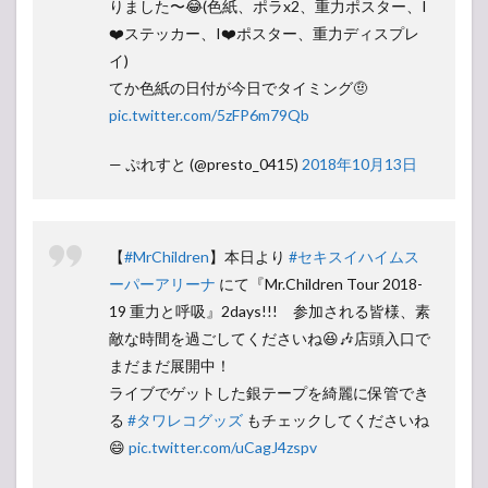
りました〜😂(色紙、ポラx2、重力ポスター、I
❤️ステッカー、I❤️ポスター、重力ディスプレ
イ)
てか色紙の日付が今日でタイミング🤨
pic.twitter.com/5zFP6m79Qb
— ぷれすと (@presto_0415)
2018年10月13日
【
#MrChildren
】本日より
#セキスイハイムス
ーパーアリーナ
にて『Mr.Children Tour 2018-
19 重力と呼吸』2days!!! 参加される皆様、素
敵な時間を過ごしてくださいね😆🎶店頭入口で
まだまだ展開中！
ライブでゲットした銀テープを綺麗に保管でき
る
#タワレコグッズ
もチェックしてくださいね
😄
pic.twitter.com/uCagJ4zspv