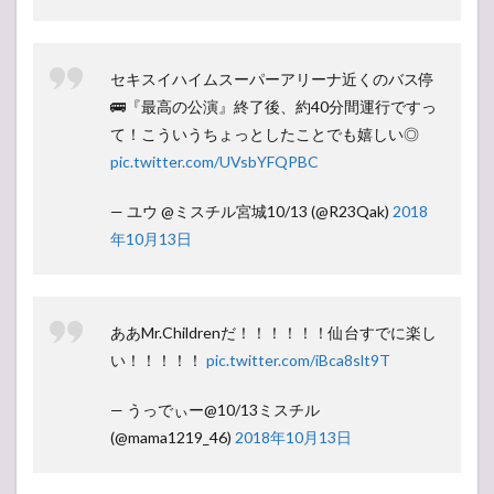
セキスイハイムスーパーアリーナ近くのバス停
🚌『最高の公演』終了後、約40分間運行ですっ
て！こういうちょっとしたことでも嬉しい◎
pic.twitter.com/UVsbYFQPBC
— ユウ @ミスチル宮城10/13 (@R23Qak)
2018
年10月13日
ああMr.Childrenだ！！！！！！仙台すでに楽し
い！！！！！
pic.twitter.com/iBca8slt9T
— うっでぃー@10/13ミスチル
(@mama1219_46)
2018年10月13日