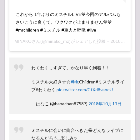
これから 1年ぶりのミスチルLIVE💙今回のアルバムも
さいこうに良くて、ワクワクが止まりません💙💙
#mrchildren #ミスチル #重力と呼吸 #live
MINAKO
さん(@minako_mz)がシェアした投稿 –
2018年10月月13日午後11時41分PDT
わくわくしすぎて、かなり早く到着！！
ミスチル大好き☆☆
#Mr
.Children#ミスチルライ
ブ#わくわく
pic.twitter.com/CtXd8vaoeU
— はなこ (@hanachan87587)
2018年10月13日
ミスチルに会いに仙台へきた😆どんなライブに
なるんだろう…楽しみ✨