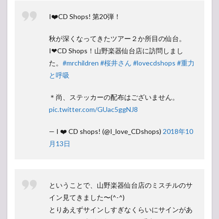
I❤️CD Shops! 第20弾！
秋が深くなってきたツアー２か所目の仙台。
I❤CD Shops！山野楽器仙台店に訪問しまし
た。
#mrchildren
#桜井さん
#lovecdshops
#重力
と呼吸
＊尚、ステッカーの配布はございません。
pic.twitter.com/GUac5ggNJ8
— I ❤️ CD shops! (@I_love_CDshops)
2018年10
月13日
ということで、山野楽器仙台店のミスチルのサ
イン見てきました〜(^-^)
とりあえずサインしすぎなくらいにサインがあ