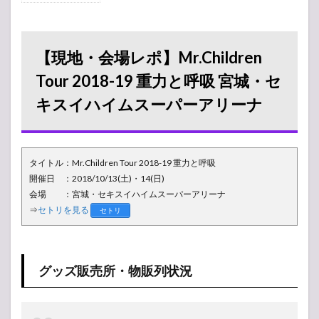
地・会場レ
ポ】
Mr.Children
Tour 2018-
【現地・会場レポ】Mr.Children
19 重力と呼
吸 宮城・セ
Tour 2018-19 重力と呼吸 宮城・セ
キスイハイ
キスイハイムスーパーアリーナ
ムスーパー
アリーナ
1.1
グッ
タイトル：Mr.Children Tour 2018-19 重力と呼吸
ズ販
売
開催日 ：2018/10/13(土)・14(日)
所・
会場 ：宮城・セキスイハイムスーパーアリーナ
物販
⇒
セトリを見る
セトリ
列状
況
1.2
当日
グッズ販売所・物販列状況
券
1.3
周辺