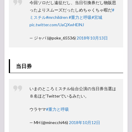
今回ソロだし遠征だし、当日引換券だし物販思
イベ
ント
ったよりスムーズだったしめちゃくちゃ暇だ
#
ミスチル
#mrchildren
#重力と呼吸
#宮城
1.4
会場
pic.twitter.com/UaQXwHElNJ
の様
子
— ジャパ (@poke_65536)
2018年10月13日
当日券
いまのところミスチル仙台公演の当日券当選は
８名ほどTwitterでいるみたい。
ウラヤマ
#重力と呼吸
— MH (@minecchi46)
2018年10月12日