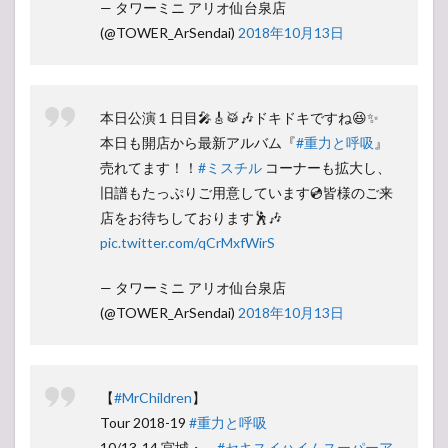
— タワーミニ アリオ仙台泉店
(@TOWER_ArSendai)
2018年10月13日
本日公演１日目🎤🎸🥁🎶ドキドキですね😆✨
本日も開店から最新アルバム『
#重力と呼吸
』
売れてます！！
#ミスチル
コーナーも拡大し、
旧譜もたっぷりご用意しています💿皆様のご来
店をお待ちしております🕺🎶
pic.twitter.com/qCrMxfWirS
— タワーミニ アリオ仙台泉店
(@TOWER_ArSendai)
2018年10月13日
【
#MrChildren
】
Tour 2018-19
#重力と呼吸
10/13-14 宮城・
#セキスイハイムスーパーア