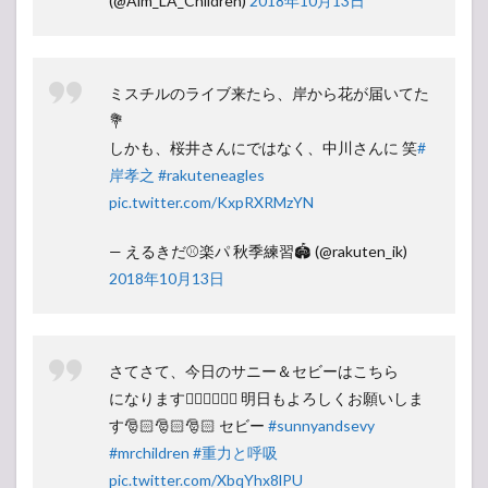
(@Aim_LA_Children)
2018年10月13日
ミスチルのライブ来たら、岸から花が届いてた
💐
しかも、桜井さんにではなく、中川さんに 笑
#
岸孝之
#rakuteneagles
pic.twitter.com/KxpRXRMzYN
— えるきだ⚾️楽パ 秋季練習🏟 (@rakuten_ik)
2018年10月13日
さてさて、今日のサニー＆セビーはこちら
になります💁🏻‍♂️💁🏻‍♀️ 明日もよろしくお願いしま
す🎅🏻🎅🏻🎅🏻 セビー
#sunnyandsevy
#mrchildren
#重力と呼吸
pic.twitter.com/XbqYhx8lPU