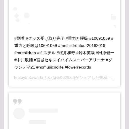
#到着 #グッズ受け取り完了 #重力と呼吸 #10691059 #
重力と呼吸は10691059 #mrchildrentour20182019
#mrchildren #ミスチル #桜井和寿 #鈴木英哉 #田原健一
#中川敬輔 #宮城セキスイハイムスーパーアリーナ #グ
ランディ21 #nomusicnolife #towerrecords
Tetsuya Kawada
さん(@te0629ka)がシェアした投稿 –
2018年