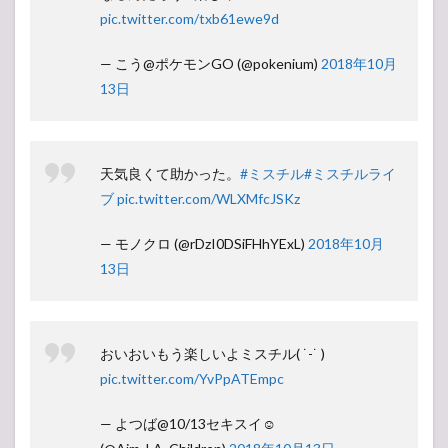
pic.twitter.com/txb61ewe9d
— こう@ポケモンGO (@pokenium)
2018年10月
13日
天気良くて助かった。
#ミスチル
#ミスチルライ
ブ
pic.twitter.com/WLXMfcJSKz
— モノクロ (@rDzI0DSiFHhYExL)
2018年10月
13日
おいおいもう楽しいよミスチル( ˙-˙ )
pic.twitter.com/YvPpATEmpc
— よつば@10/13セキスイ☺