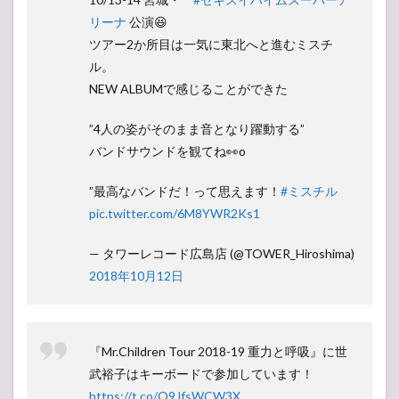
リーナ
公演😆
ツアー2か所目は一気に東北へと進むミスチ
ル。
NEW ALBUMで感じることができた
”4人の姿がそのまま音となり躍動する”
バンドサウンドを観てね👀o
”最高なバンドだ！って思えます！
#ミスチル
pic.twitter.com/6M8YWR2Ks1
— タワーレコード広島店 (@TOWER_Hiroshima)
2018年10月12日
『Mr.Children Tour 2018-19 重力と呼吸』に世
武裕子はキーボードで参加しています！
https://t.co/Q9JfsWCW3X