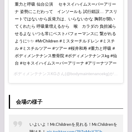
重力と呼吸 仙台公演 セキスイハイムスーパーアリー
ナ 姿勢にこだわって インソールも 試行錯誤… アスリ
ートではないから反発力は、いらないかな 胸郭が開い
てくれたら 呼吸量増えるから 喉 カラダの 負担減ら
せるよな いつも常にベストパフォーマンスに 繋がれる
ように✨✨ #MrChildren #ミスターチルドレン #ミスチ
ル #ミスチルツアー #ツアー #桜井和寿 #重力と呼吸 #
ボディメンテナンス整骨院 #ボディメンテナンスkg #仙
台 #セキスイハイムスーパーアリーナ #アリーナツアー
ボディメンテナンスKG
さん(@bodymaintenancekg)がシェアした投稿 –
会場の様子
いよいよ！Mr.Childrenを見れる！Mr.Childrenを
聴ける！
pic.twitter.com/79ZpMeY7Gb