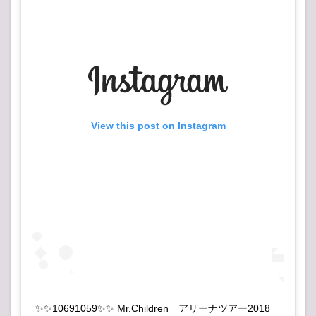
View this post on Instagram
✨✨10691059✨✨ Mr.Children アリーナツアー2018