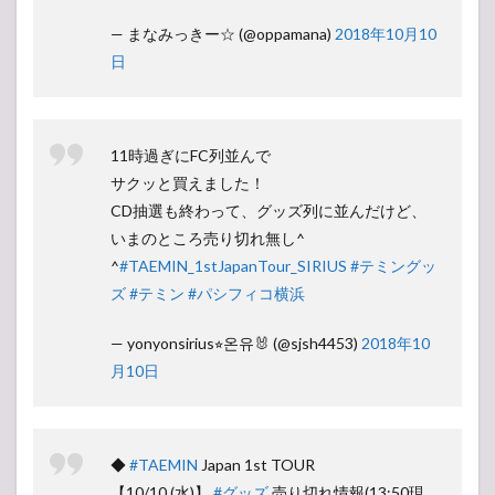
— まなみっきー☆ (@oppamana)
2018年10月10
日
11時過ぎにFC列並んで
サクッと買えました！
CD抽選も終わって、グッズ列に並んだけど、
いまのところ売り切れ無し^
^
#TAEMIN_1stJapanTour_SIRIUS
#テミングッ
ズ
#テミン
#パシフィコ横浜
— yonyonsirius⭐︎온유🐰 (@sjsh4453)
2018年10
月10日
◆
#TAEMIN
Japan 1st TOUR
【10/10 (水)】
#グッズ
売り切れ情報(13:50現