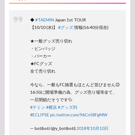
◆
#TAEMIN
Japan 1st TOUR
【10/10 (水)】
#グッズ
情報(16:40分現在)
★一般グッズ売り切れ
・ピンバッジ
・パーカー
★FCグッズ
全て売り切れ
今なら、一般もFC抽選もほとんど並びません😊
16:50に開場準備の為、グッズ売り場等全て、
一旦閉鎖だそうです💦
#テミン
#横浜
#グッズ列
#ECLIPSE
pic.twitter.com/96Cn58FgMW
— botiboti (@y_botiboti)
2018年10月10日