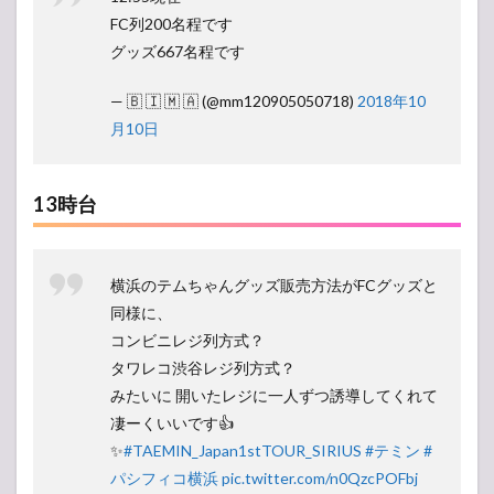
FC列200名程です
グッズ667名程です
— 🇧 🇮 🇲 🇦 (@mm120905050718)
2018年10
月10日
13時台
横浜のテムちゃんグッズ販売方法がFCグッズと
同様に、
コンビニレジ列方式？
タワレコ渋谷レジ列方式？
みたいに 開いたレジに一人ずつ誘導してくれて
凄ーくいいです👍
✨
#TAEMIN_Japan1stTOUR_SIRIUS
#テミン
#
パシフィコ横浜
pic.twitter.com/n0QzcPOFbj