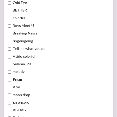
Odd Eye
BETTER
colorful
Boys Meet U
Breaking News
ringdingding
Tell me what you do
Aside colorful
Selene6.23
melody
Prism
A yo
moon drop
En encore
ABOAB