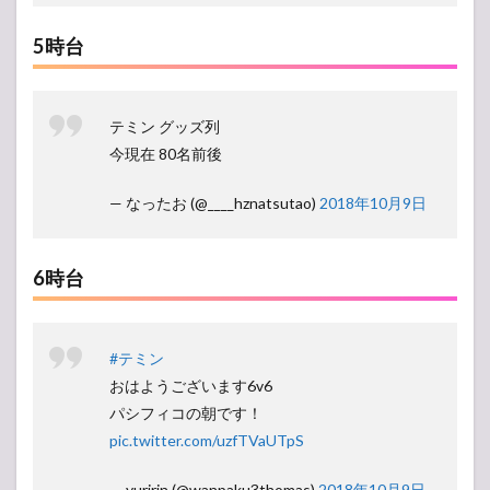
5時台
テミン グッズ列
今現在 80名前後
— なったお (@____hznatsutao)
2018年10月9日
6時台
#テミン
おはようございます6v6
パシフィコの朝です！
pic.twitter.com/uzfTVaUTpS
— yuririn (@wanpaku3thomas)
2018年10月9日