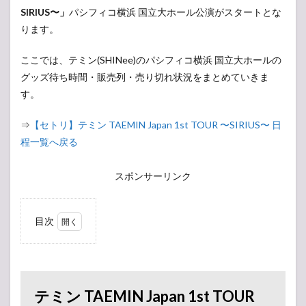
SIRIUS〜」
パシフィコ横浜 国立大ホール公演がスタートとな
ります。
ここでは、テミン(SHINee)のパシフィコ横浜 国立大ホールの
グッズ待ち時間・販売列・売り切れ状況をまとめていきま
す。
⇒
【セトリ】テミン TAEMIN Japan 1st TOUR 〜SIRIUS〜 日
程一覧へ戻る
スポンサーリンク
目次
1
テ
ミン
TAEMIN
Japan
1st
テミン TAEMIN Japan 1st TOUR
TOUR 〜