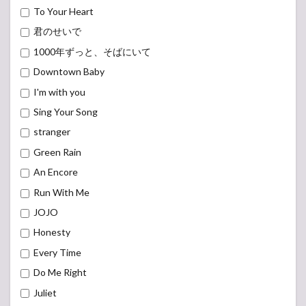
To Your Heart
君のせいで
1000年ずっと、そばにいて
Downtown Baby
I'm with you
Sing Your Song
stranger
Green Rain
An Encore
Run With Me
JOJO
Honesty
Every Time
Do Me Right
Juliet