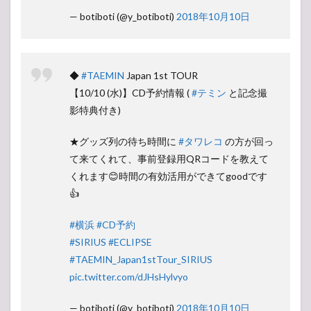
— botiboti (@y_botiboti)
2018年10月10日
◆
#TAEMIN
Japan 1st TOUR
【10/10 (水)】CD予約情報 (
#テミン
と記念撮
影特典付き)
★グッズ列の待ち時間に
#タワレコ
の方が回っ
て来てくれて、事前登録用QRコードを教えて
くれます😊時間の有効活用ができてgoodです
👍
#横浜
#CD予約
#SIRIUS
#ECLIPSE
#TAEMIN_Japan1stTour_SIRIUS
pic.twitter.com/dJHsHylvyo
— botiboti (@y_botiboti)
2018年10月10日