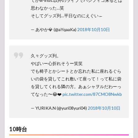
てかw-inds.以外のライブでパシフィコ来るとは
思わなかった…笑
そしてグッズ列…平日なのにえぐい←
— あやか💎 (@aYqaaKa)
2018年10月10日
久々グッズ列。
やばいー心折れそうー笑笑
でも椅子とかシートとか忘れた私に座れるぐら
いの袋を貸してこれ敷いて座って！って私に袋
を貸してくれる隣の方。あぁシャヲルだわーっ
てなった〜😂❤️
pic.twitter.com/87CMO8Nwkb
— YURIKA.N (@yuri08yuri04)
2018年10月10日
10時台