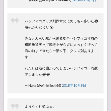
パシフィコグッズ列探すのにめっちゃ歩いた😂
😂わかりにくい😭
みなとみらい駅から来る場合パシフィコ寸前の
横断歩道渡って階段上がらずにまっすぐ行って
海の前まで来たら一階左手にグッズ列ありま
す！
わたしは右に曲がってしまいパシフィコ一周散
歩しました😂😂
— Naka (@ojmktlkckl66)
2018年10月9日
ようやく列並ぶ☺️←