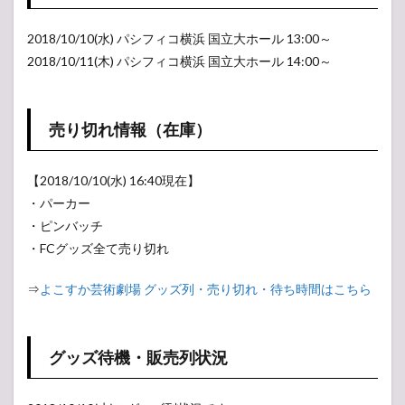
機・
販売
2018/10/10(水) パシフィコ横浜 国立大ホール 13:00～
列状
況
2018/10/11(木) パシフィコ横浜 国立大ホール 14:00～
2
【ア
ンケ
売り切れ情報（在庫）
ー
ト】
人気
【2018/10/10(水) 16:40現在】
投票
所
・パーカー
・ピンバッチ
・FCグッズ全て売り切れ
⇒
よこすか芸術劇場 グッズ列・売り切れ・待ち時間はこちら
グッズ待機・販売列状況