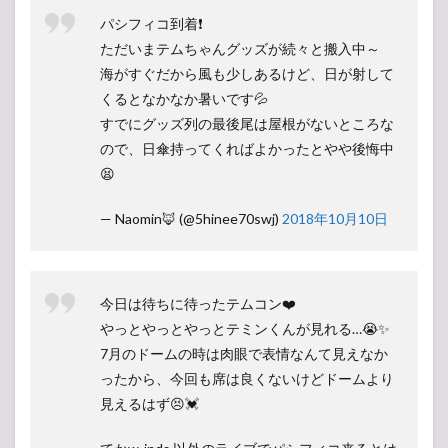
パシフィコ到着❗️
ただいまテムちゃんグッズが続々と搬入中～
海がすぐだから風も少しあるけど、日が射して
くるとなかなか暑いです💦
すでにグッズ列の最後尾は屋根がないところな
ので、日傘持ってくればよかったとやや後悔中
😫
— Naomin🦊 (@5hinee70swj)
2018年10月10日
今日は待ちに待ったテムコン❤️
やっとやっとやっとテミンくんが見れる…😭✨
7月のドームの時は肉眼で表情なんて見えなか
ったから、今回も席は良くないけどドームより
見えるはず😣💓