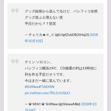
グッズ始発から並んでるけど、パシフィコ全然
グッズ並ぶ人増えない笑
平日だから？？笑笑
— チェリカ🔥ㅍ_ㅍ (@UJgfZobDB2tHq2I)
2018
年10月10日
テミン ソロコン。
パシフィコ横浜のFC、CD抽選の列は11時頃に
列を作る予定だそうです。
今はまだ一緒に並んでいます。
#SHINee
#TAEMIN
pic.twitter.com/7DL2ctU0uO
— 💎 MIKI 💎 5HINee (@5hineeMiki)
2018年10
月10日