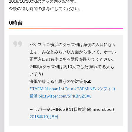
2018/10/10(水)のグッズ列状況です。
今後の待ち時間の参考にしてください。
0時台
パシフィコ横浜のグッズ列は海側の入口になり
ます。みなとみらい駅方面から歩いて、ホール
正面入口の右側にある階段を降りてください。
24時頃グッズ列は約10人でした(離れてる人も
いそう)
海風で冷えると思うので対策を🌊
#TAEMINJapan1stTour
#TAEMIN
#パシフィコ
横浜
pic.twitter.com/SPKBrJZSXu
— ラバー💎5HINee🐥11日横浜 (@minorubber)
2018年10月9日