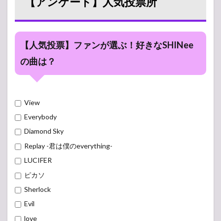
【アンケート】人気投票所
【人気投票】ファンが選ぶ！好きなSHINee
の曲は？
View
Everybody
Diamond Sky
Replay -君は僕のeverything-
LUCIFER
ピカソ
Sherlock
Evil
love