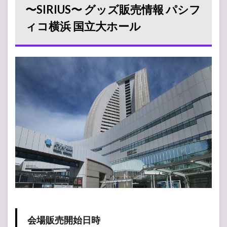
SIRIUS〜
〜SIRIUS〜 グッズ販売情報 パシフ
グッズ
ィコ横浜 国立大ホール
販売情
報 パシ
フィコ
横浜 国
立大ホ
ール
1.1
会場
販売
開始
日時
1.2
売り
切れ
情報
（在
庫）
1.3
グッ
会場販売開始日時
ズ待