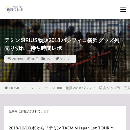
テミン SIRIUS 物販2018 パシフィコ横浜 グッズ列・
売り切れ・待ち時間レポ
2018年10月10日
LIVE
テミン
HOME
LIVE
テミン SIRIUS 物販2018 パシフィコ横浜 グッズ列
記事内に広告が含まれています
2018/10/10(水)から
「テミン TAEMIN Japan 1st TOUR 〜