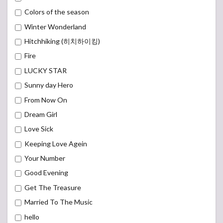
Colors of the season
Winter Wonderland
Hitchhiking (히치하이킹)
Fire
LUCKY STAR
Sunny day Hero
From Now On
Dream Girl
Love Sick
Keeping Love Agein
Your Number
Good Evening
Get The Treasure
Married To The Music
hello