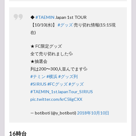
◆
#TAEMIN
Japan 1st TOUR
【10/10(水)】
#グッズ
売り切れ情報(15:15現
在)
★ FC限定グッズ
全て売り切れました💦
★抽選会
列は200〜300人並んでます💦
#テミン
#横浜
#グッズ列
#SIRIUS
#FCグッズ
#グッズ
#TAEMIN_1stJapanTour_SIRIUS
pic.twitter.com/krC5ligCXX
— botiboti (@y_botiboti)
2018年10月10日
16時台