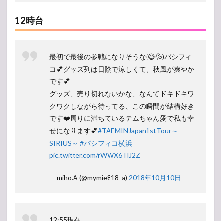
12時台
最初で最後の参戦になりそうな(😅💦)パシフィ
コ💕グッズ列は日陰で涼しくて、秋風が爽やか
です💕
グッズ、売り切れないかな、なんてドキドキワ
クワクしながら待ってる、この瞬間が結構好き
です❤️周りに満ちているテムちゃん愛で私も幸
せになります💕
#TAEMINJapan1stTour～
SIRIUS～
#パシフィコ横浜
pic.twitter.com/rWWX6TlJ2Z
— miho.A (@mymie818_a)
2018年10月10日
12:55現在