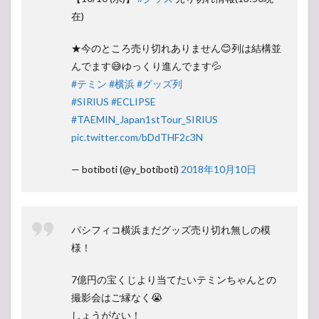
在)
★今のところ売り切れありません😊列は結構並
んでます😅ゆっくり進んでます💦
#テミン
#横浜
#グッズ列
#SIRIUS
#ECLIPSE
#TAEMIN_Japan1stTour_SIRIUS
pic.twitter.com/bDdTHF2c3N
— botiboti (@y_botiboti)
2018年10月10日
パシフィコ横浜まだグッズ売り切れ無しの模
様！
7億円の宝くじより当てたいテミンちゃんとの
撮影会はご縁なく😭
しょうがない！