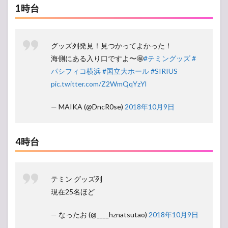
1時台
グッズ列発見！見つかってよかった！
海側にある入り口ですよ〜🤩
#テミングッズ
#
パシフィコ横浜
#国立大ホール
#SIRIUS
pic.twitter.com/Z2WmQqYzYl
— MAIKA (@DncR0se)
2018年10月9日
4時台
テミン グッズ列
現在25名ほど
— なったお (@____hznatsutao)
2018年10月9日