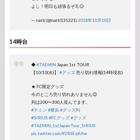
よし！明日も頑張るぞ💪😊
— natti (@natti131221)
2018年10月10日
14時台
◆
#TAEMIN
Japan 1st TOUR
【10/10(水)】
#グッズ
売り切れ情報(14時現在)
★ FC限定グッズ
今のところ売り切れありません😊
列は200〜300人並んでます。
#テミン
#横浜
#グッズ列
#SIRIUS
#FCグッズ
#グッズ
#TAEMIN_1stJapanTour_SIRIUS
pic.twitter.com/lf2RSEqKAw