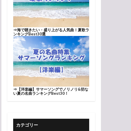
⇒
海で聴きたい・盛り上がる人気曲！夏歌ラ
ンキングBest30選
⇒
【洋楽編】サマーソングでノリノリ&切な
い夏の名曲ランキングBest30！
カテゴリー