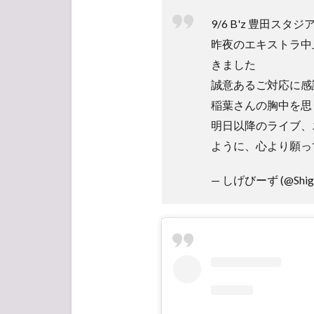
列状
況
9/6 B'z 豊田スタジ
1.2
昨夜のエキストラ中
周辺
きました
イベ
誠意あるご対応に感
ント
稲葉さんの胸中を思
1.3
明日以降のライブ、
会場
の様
ように、心より願っ
子
— しげびーず (@Shige