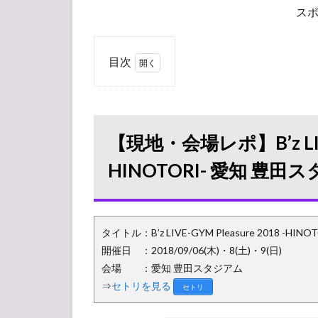
ス
目次
1
【現
地・会場レ
ポ】B’z
LIVE-GYM
【現地・会場レポ】B’z LIVE-
Pleasure
2018 -
HINOTORI- 愛知 豊田
HINOTORI-
愛知 豊田ス
タジアム
1.1
タイトル：B’z LIVE-GYM Pleasure 2018 -HINOT
グッ
開催日 ：2018/09/06(木)・8(土)・9(日)
ズ販
会場 ：愛知 豊田スタジアム
売
⇒
セトリを見る
所・
セトリ
物販