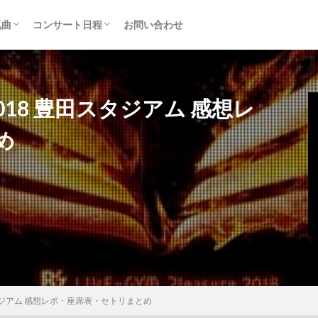
気曲
コンサート日程
お問い合わせ
TAINMENT (旧ジャニーズ)
アルバム
セトリ・まとめ
ライブレポ
カード枠
ure 2018 豊田スタジアム 感想レ
め
18 豊田スタジアム 感想レポ・座席表・セトリまとめ