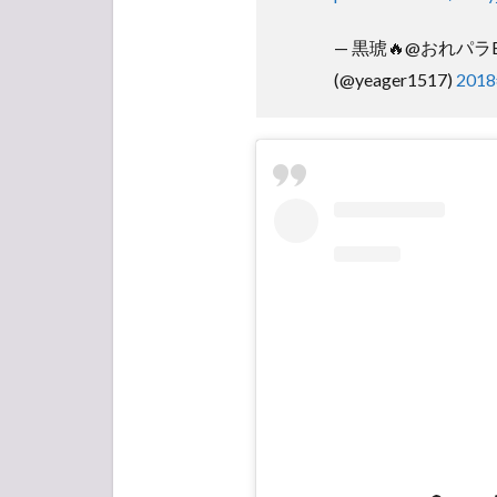
— 黒琥🔥@おれパラB
(@yeager1517)
201