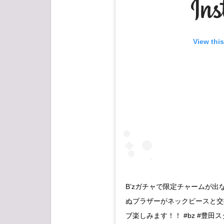
View thi
B’zガチャで限定チャームが
ぬブラザーがネックピースと交
ブ楽しみます！！ #bz #豊田スタ