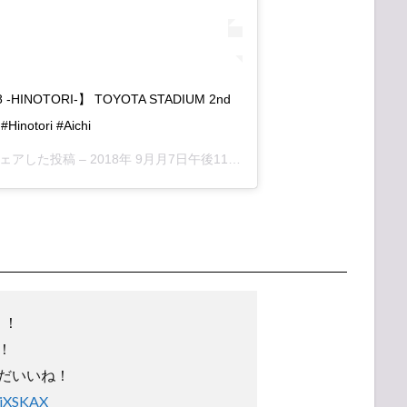
18 -HINOTORI-】 TOYOTA STADIUM 2nd
#Hinotori #Aichi
a)がシェアした投稿 –
2018年 9月月7日午後11時46分PDT
！！
！
だいいね！
yjXSKAX