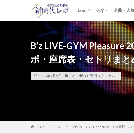
about
邦楽
名曲・人
ライター紹介
プライバシーポリシー
免責事項
STARTO ENTER
女性アイドル
K-POP
洋楽
おすすめ
歌詞考察
B’z LIVE-GYM Pleas
ポ・座席表・セトリまと
2018年9月9日
LIVE
B'z
,
豊田スタジアム
HOME
LIVE
B’z LIVE-GYM Pleasure 20