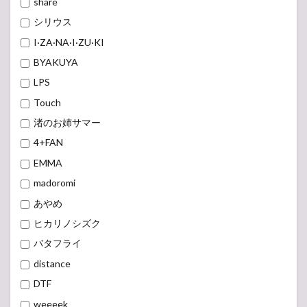
シリウス
I·ZA·NA·I·ZU·KI
BYAKUYA
LPS
Touch
渚のお姉サマー
4+FAN
EMMA
madoromi
あやめ
ヒカリノシズク
バタフライ
distance
DTF
weeeek