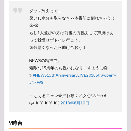
グッズ列えっぐ…
暑いし水分も取らなきゃ本番前に倒れちゃうよ
😭😭
もし1人並びの方は前後の方協力して声掛けあ
って我慢せずトイレ行こう。
気分悪くなったら助け合おう!!
NEWSの精神で。
素敵な15周年のお祝いになりますように🎂
✨
#NEWS15thAnniversaryLIVE2018Strawberry
#NEWS
— ちぇるニャン🍓揺れ動く乙女心♡˖꒰ᵕ༚ᵕ⑅꒱
(@_K_Y_K_Y_K_)
2018年8月10日
9時台