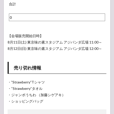
ィ
e
合計
0
ー
r
円
バ
s
ッ
a
グ
r
：
y
【会場販売開始日時】
2
C
8月11日(土) 東京味の素スタジアム アジパンダ広場 11:00～
,
l
8月12日(日) 東京味の素スタジアム アジパンダ広場 12:00～
0
o
0
c
0
k
売り切れ情報
円
：
3
・”Strawberry”Tシャツ
,
・“Strawberry”タオル
5
・ジャンボうちわ （加藤シゲアキ）
0
・ショッピングバッグ
0
円