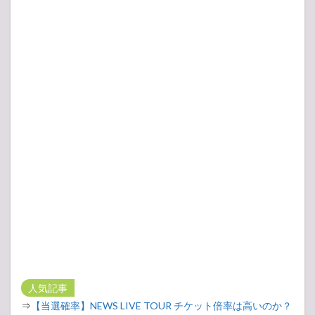
人気記事
⇒
【当選確率】NEWS LIVE TOUR チケット倍率は高いのか？
⇒
【人気投票実施中】NEWSのメンバー人気ランキング！意