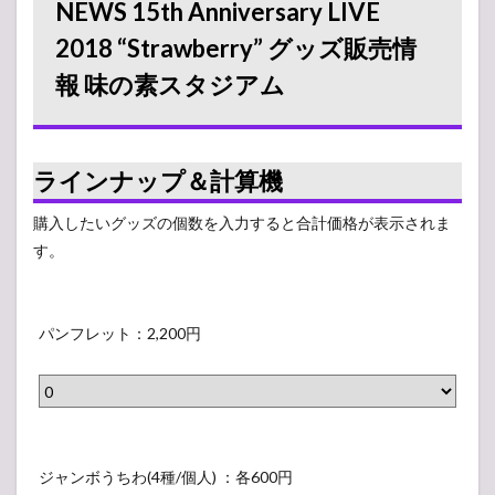
NEWS 15th Anniversary LIVE
グッズ販売
情報 味の素
2018 “Strawberry” グッズ販売情
スタジアム
報 味の素スタジアム
1.1
売り
切れ
情報
ラインナップ＆計算機
1.2
グッ
購入したいグッズの個数を入力すると合計価格が表示されま
ズ列
す。
レポ
2
パ
【ア
ンケ
ン
パンフレット：2,200円
ー
フ
ト】
レ
人気
投票
ッ
所
ト
ジ
：
ャ
ジャンボうちわ(4種/個人) ：各600円