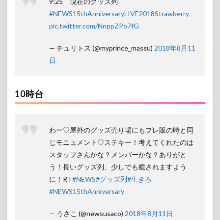
9:25 現在のグッズ列
#NEWS15thAnniversaryLIVE2018Strawberry
pic.twitter.com/NnppZPo7fG
— チュリトス (@myprince_massu)
2018年8月11
日
10時台
わー♡屋外のグッズ売り場にもプレ販の時と同
じモニュメント♡ステキー！考えてくれたのは
スタッフさんかな？メンバーかな？ありがと
う！長いグッズ列、少しでも癒されますよう
に！RT
#NEWS
#グッズ列
#生きろ
#NEWS15thAnniversary
— うさこ (@newsusaco)
2018年8月11日