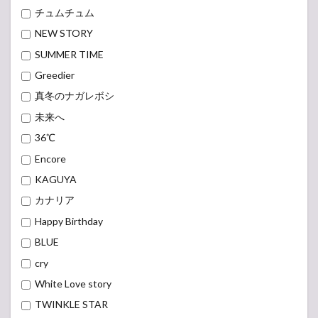
NEW STORY
SUMMER TIME
Greedier
真冬のナガレボシ
未来へ
36℃
Encore
KAGUYA
カナリア
Happy Birthday
BLUE
cry
White Love story
TWINKLE STAR
ORIHIME