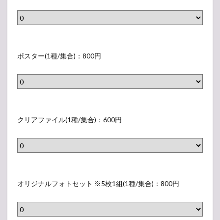
2
ン
,
ボ
2
う
0
ち
ポ
0
わ
ス
ポスター(1種/集合)：800円
円
(
タ
4
ー
種
(
/
1
ク
個
種
リ
クリアファイル(1種/集合)：600円
人
/
ア
)
集
フ
：
合
ァ
各
)
イ
オ
6
：
ル
リ
オリジナルフォトセット ※5枚1組(1種/集合)：800円
0
8
(
ジ
0
0
1
ナ
円
0
種