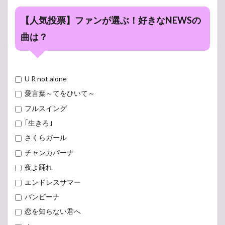
【人気投票】ファンが選ぶ！好きなNEWSの
曲は？
U R not alone
愛言葉～てをひいて～
フルスイング
｢生きろ｣
さくらガール
チャンカパーナ
夜よ踊れ
エンドレスサマー
バンビーナ
恋を知らない君へ
share