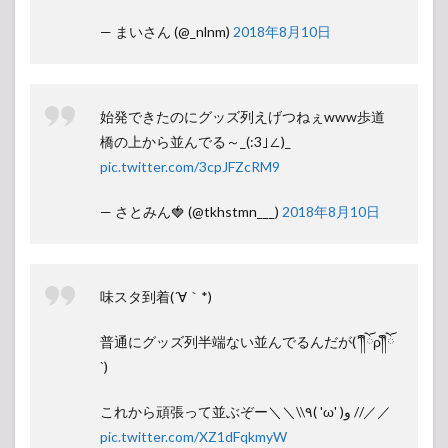
— まいさん (@_nlnm)
2018年8月10日
始発できたのにグッズ列えげつねぇwww歩道
橋の上から並んでる～_(:3｣∠)_
pic.twitter.com/3cpJFZcRM9
— さとみん🍓 (@tkhstmn___)
2018年8月10日
味スタ到着(´∀｀*)
普通にグッズ列半端ない並んでるんだが(´༎ຶོρ༎ຶོ
`)
これから頑張って並ぶぞー＼＼\\٩( 'ω' )و //／／
pic.twitter.com/XZ1dFqkmyW