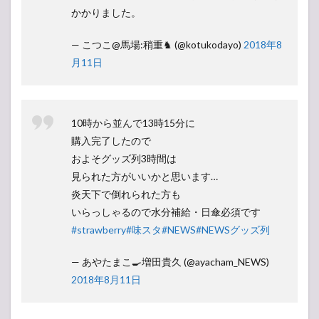
かかりました。
— こつこ@馬場:稍重♞ (@kotukodayo)
2018年8
月11日
10時から並んで13時15分に
購入完了したので
およそグッズ列3時間は
見られた方がいいかと思います…
炎天下で倒れられた方も
いらっしゃるので水分補給・日傘必須です
#strawberry
#味スタ
#NEWS
#NEWSグッズ列
— あやたまこ🍳増田貴久 (@ayacham_NEWS)
2018年8月11日