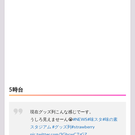
5時台
現在グッズ列こんな感じでーす。
うしろ見えませーん😭
#NEWS
#味スタ
#味の素
スタジアム
#グッズ列
#strawberry
pic.twitter.com/3GhcwCTzGZ