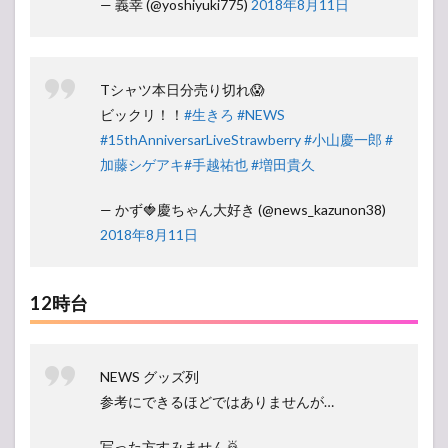
— 義幸 (@yoshiyuki775)
2018年8月11日
Tシャツ本日分売り切れ😱
ビックリ！！
#生きろ
#NEWS
#15thAnniversarLiveStrawberry
#小山慶一郎
#
加藤シゲアキ
#手越祐也
#増田貴久
— かず🍓慶ちゃん大好き (@news_kazunon38)
2018年8月11日
12時台
NEWS グッズ列
参考にできるほどではありませんが…
写った方すみません🙇