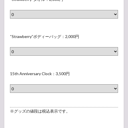
)
：
シ
e
t
：
1
ョ
r
r
8
,
ッ
r
a
0
8
ピ
y
w
0
“
0
ン
”
b
円
S
“Strawberry”ボディーバッグ：2,000円
0
グ
T
e
t
円
バ
シ
r
r
ッ
ャ
r
a
グ
ツ
y
w
1
：
：
”
b
5
15th Anniversary Clock：3,500円
1
2
タ
e
t
,
,
オ
r
h
0
8
ル
r
A
0
0
：
y
n
0
0
2
”
n
円
※グッズの値段は税込表示です。
円
,
ボ
i
0
デ
v
0