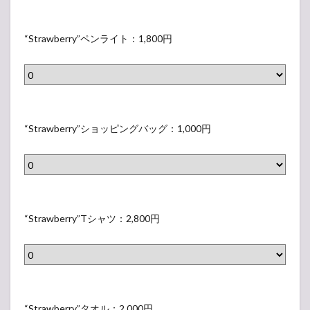
ル
円
/
フ
“
集
ォ
S
“Strawberry”ペンライト：1,800円
合
ト
t
)
セ
r
：
ッ
a
6
ト
w
“
0
※
b
S
“Strawberry”ショッピングバッグ：1,000円
0
5
e
t
円
枚
r
r
1
r
a
組
y
w
“
(
”
b
S
“Strawberry”Tシャツ：2,800円
1
ペ
e
t
種
ン
r
r
/
ラ
r
a
集
イ
y
w
“
合
ト
”
b
S
“Strawberry”タオル：2,000円