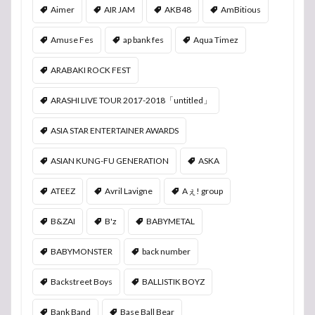
Aimer
AIR JAM
AKB48
AmBitious
Amuse Fes
ap bank fes
Aqua Timez
ARABAKI ROCK FEST
ARASHI LIVE TOUR 2017-2018「untitled」
ASIA STAR ENTERTAINER AWARDS
ASIAN KUNG-FU GENERATION
ASKA
ATEEZ
Avril Lavigne
Aぇ! group
B&ZAI
B'z
BABYMETAL
BABYMONSTER
back number
Backstreet Boys
BALLISTIK BOYZ
Bank Band
Base Ball Bear