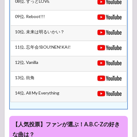
08位. ずっとLOVE
09位. Reboot!!!
10位. 未来は明るいかい？
11位. 忘年会!BOU!NEN!KAI!
12位. Vanilla
13位. 街角
14位. All My Everything
【人気投票】ファンが選ぶ！A.B.C-Zの好き
な曲は？