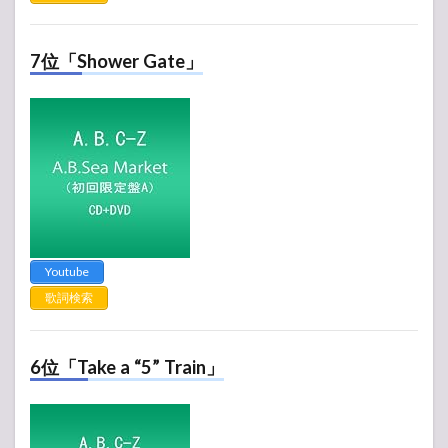
7位「Shower Gate」
Youtube
歌詞検索
6位「Take a “5” Train」