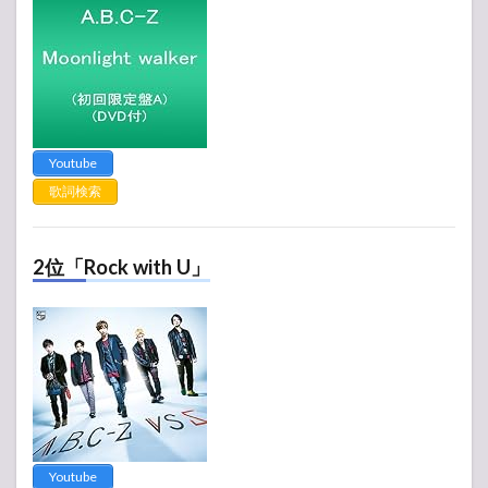
Youtube
歌詞検索
2位「Rock with U」
Youtube