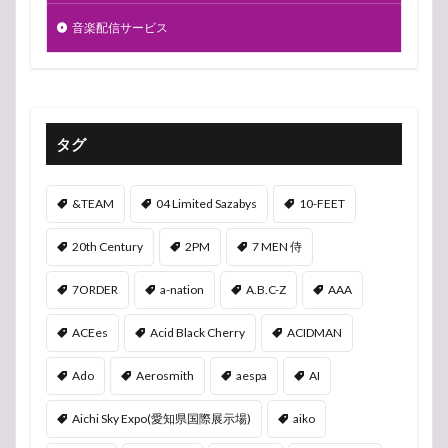
音楽配信サービス
タグ
&TEAM
04 Limited Sazabys
10-FEET
20th Century
2PM
7 MEN 侍
7ORDER
a-nation
A.B.C-Z
AAA
ACEes
Acid Black Cherry
ACIDMAN
Ado
Aerosmith
aespa
AI
Aichi Sky Expo(愛知県国際展示場)
aiko