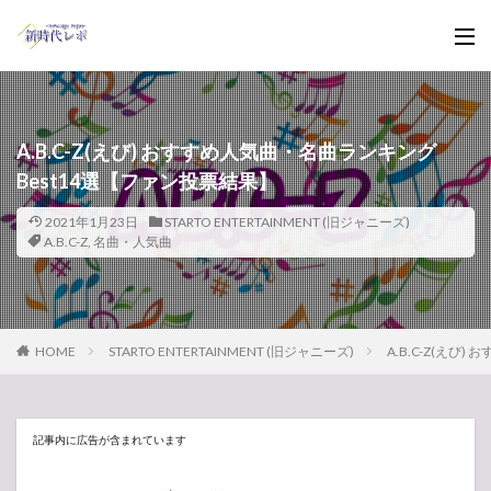
A.B.C-Z(えび) おすすめ人気曲・名曲ランキング
Best14選【ファン投票結果】
2021年1月23日
STARTO ENTERTAINMENT (旧ジャニーズ)
A.B.C-Z
,
名曲・人気曲
HOME
STARTO ENTERTAINMENT (旧ジャニーズ)
A.B.C-Z(え
記事内に広告が含まれています