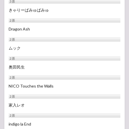
OF
3
票
FOREST
きゃりーぱみゅぱみゅ
4.5
2
票
BUZZ
STAGE
Dragon Ash
4.6
2
票
WING
TENT
ムック
4.7
2
票
HILLSIDE
STAGE
奥田民生
5
2
票
【タ
NICO Touches the Walls
イム
テー
2
票
ブ
ル】
家入レオ
8月
12
2
票
日
出演
indigo la End
者ア