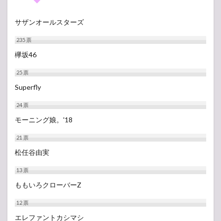
2.2
PARK
サザンオールスターズ
STAGE
2.3
235
票
LAKE
欅坂46
STAGE
25
票
2.4
SOUND
Superfly
OF
FOREST
24
票
2.5
モーニング娘。'18
BUZZ
STAGE
21
票
2.6
松任谷由実
WING
13
票
TENT
ももいろクローバーZ
2.7
HILLSIDE
12
票
STAGE
エレファントカシマシ
3