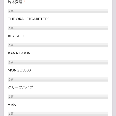
鈴木愛理
*
STAGE
7
票
3.4
SOUND
THE ORAL CIGARETTES
OF
FOREST
6
票
3.5
KEYTALK
BUZZ
STAGE
6
票
KANA-BOON
3.6
WING
6
票
TENT
MONGOL800
3.7
HILLSIDE
5
票
STAGE
クリープハイプ
4
【タ
5
票
イム
Hyde
テー
ブ
ル】
5
票