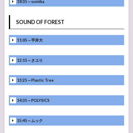
18:35～sumika
SOUND OF FOREST
11:05～平井大
12:15～さユり
13:25～Plastic Tree
14:35～POLYSICS
15:45～ムック