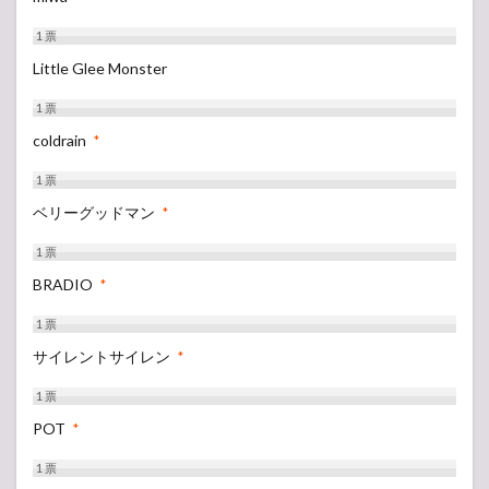
STAGE
1
票
5.6
WING
Little Glee Monster
TENT
1
票
5.7
coldrain
HILLSIDE
*
STAGE
1
票
6
ベリーグッドマン
*
【ア
ンケ
1
票
ー
ト】
BRADIO
*
ベス
トア
1
票
クト
投票
サイレントサイレン
*
1
票
POT
*
1
票