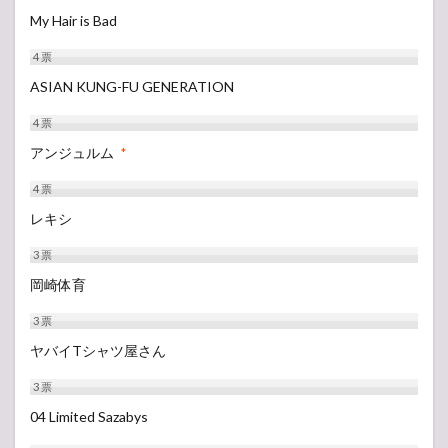
8月
My Hair is Bad
11
日
4
票
出演
者ア
ASIAN KUNG-FU GENERATION
ーテ
ィス
4
票
ト
アンジュルム
セト
*
リ
4
票
4.1
レキシ
GRASS
STAGE
3
票
4.2
岡崎体育
PARK
STAGE
3
票
4.3
ヤバイTシャツ屋さん
LAKE
STAGE
3
票
4.4
04 Limited Sazabys
SOUND