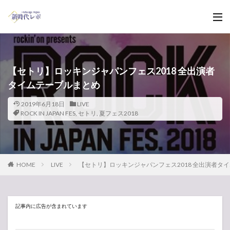
【セトリ】ロッキンジャパンフェス2018 全出演者
タイムテーブルまとめ
2019年6月18日
LIVE
ROCK IN JAPAN FES
,
セトリ
,
夏フェス2018
HOME
LIVE
【セトリ】ロッキンジャパンフェス2018 全出演者タ
記事内に広告が含まれています