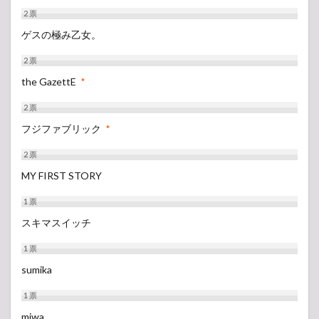
ーテ
2
票
ィス
ゲスの極み乙女。
ト
セト
2
票
リ
the GazettE
*
5.1
GRASS
2
票
STAGE
フジファブリック
*
5.2
PARK
2
票
STAGE
MY FIRST STORY
5.3
LAKE
1
票
STAGE
スキマスイッチ
5.4
SOUND
1
票
OF
sumika
FOREST
5.5
1
票
BUZZ
miwa