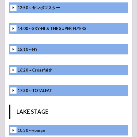
12:50～サンボマスター
14:00～SKY-HI & THE SUPER FLYERS
15:10～HY
16:20～Crossfaith
17:30～TOTALFAT
LAKE STAGE
10:30～yonige