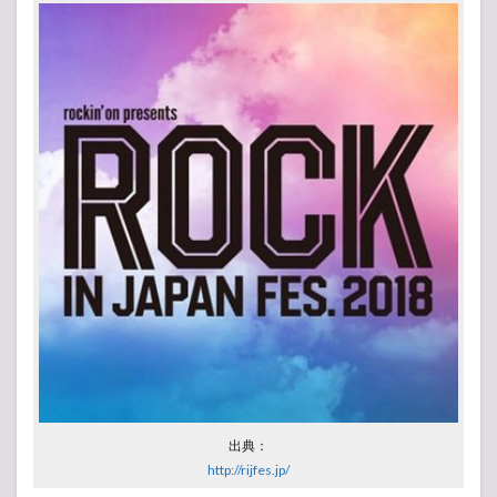
出典：
http://rijfes.jp/