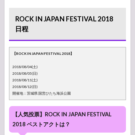
JAPAN
FESTIVAL
2018 日
ROCK IN JAPAN FESTIVAL 2018
程
日程
2
【タ
イム
テー
ブ
【ROCK IN JAPAN FESTIVAL 2018】
ル】
8月
2018/08/04(土)
4日
2018/08/05(日)
出演
2018/08/11(土)
者ア
ーテ
2018/08/12(日)
ィス
開催地：茨城県 国営ひたち海浜公園
ト
セト
リ
【人気投票】ROCK IN JAPAN FESTIVAL
2.1
GRASS
2018 ベストアクトは？
STAGE