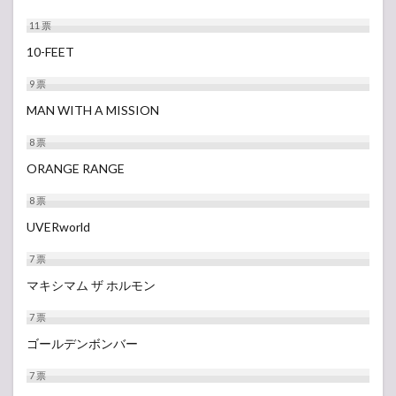
【タ
11
票
イム
テー
10-FEET
ブ
ル】
9
票
8月
MAN WITH A MISSION
5日
出演
8
票
者ア
ーテ
ORANGE RANGE
ィス
ト
8
票
セト
リ
UVERworld
3.1
7
票
GRASS
マキシマム ザ ホルモン
STAGE
3.2
7
票
PARK
ゴールデンボンバー
STAGE
3.3
7
票
LAKE