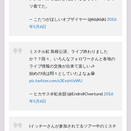
ツ着てた。
— こたつがほしいオブザイヤー (@kbjkbjk)
2016
年5月6日
ミスチル虹 島根公演、ライブ終わりました
か？？段々、いろんなフォロワーさんと各地の
ライブ情報の交換が出来て楽しい🎶
始めの頃は悶々としていたよなぁ😁
pic.twitter.com/s3ExsHJvWU
— ヒカサス＠虹余韻 (@EndrollOverture)
2016
年5月6日
(イッチーさんが参加されてるツアー中のミスチ