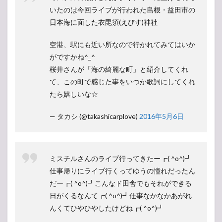
いたのは今回ライブが行われた島根・益田市の
日本海に面した衣毘須(えびす)神社
空港、駅にも近い所なので行かれてみてはいか
がですかね^_^
桜井さんが「海の綺麗な町」と紹介してくれ
て、この町で感じた事をいつか歌詞にしてくれ
たら嬉しいな☆
— タカシ (@takashicarplove)
2016年5月6日
ミスチルさんのライブ行ってきたー┏( ^o^)┛
仕事帰りにライブ行くってゆうの憧れだったん
だー┏( ^o^)┛こんなド田舎でもそれができる
日がくるなんて┏( ^o^)┛仕事なかなかあがれ
んくてひやひやしたけどね┏( ^o^)┛