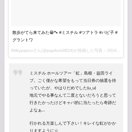
散歩がてら来てみた😁🐾 #ミスチル #ツアトラ #パピ子 #
グラントワ
Milkypapicoさん(@papibuhi0824)が投稿した写真 –
2016 5月 6 2:39午前 PDT
ミスチル ホールツアー「虹」島根・益田ライ
ブ。ごく僅かな希望をもって当日券の抽選を待
っていたが、やはりだめでした(u_u)
地元でやる事なんて二度とないだろうと思って
行きたかったけどキャパ的に当たったら奇跡だ
よなぁ…
行かれる方楽しんで下さい！キレイな虹がかか
りますように☆