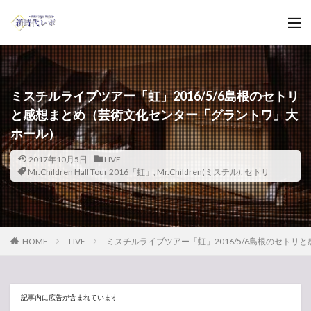
ミスチルライブツアー「虹」2016/5/6島根のセトリ
と感想まとめ（芸術文化センター「グラントワ」大
ホール）
2017年10月5日
LIVE
Mr.Children Hall Tour 2016「虹」
,
Mr.Children(ミスチル)
,
セトリ
HOME
LIVE
ミスチルライブツアー「虹」2016/5/6島根のセト
記事内に広告が含まれています