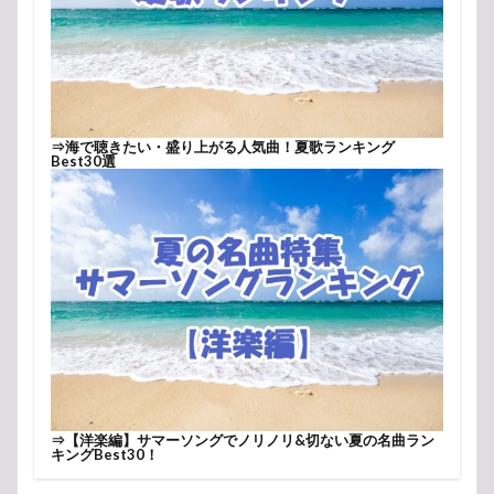
⇒
海で聴きたい・盛り上がる人気曲！夏歌ランキング
Best30選
⇒
【洋楽編】サマーソングでノリノリ&切ない夏の名曲ラン
キングBest30！