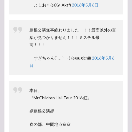
— よしお♀ (@Xy_Aktf)
2016年5月6日
島根公演無事終わりました！！！最高以外の言
葉が見つかりません！！！ミスチル最
高！！！！
— すぎちゃん(´し｀・) (@sugichil)
2016年5月6
日
本日、
『Mr.Children Hall Tour 2016 虹』
🌈島根公演🌈
春の部、中間地点🌸🌸