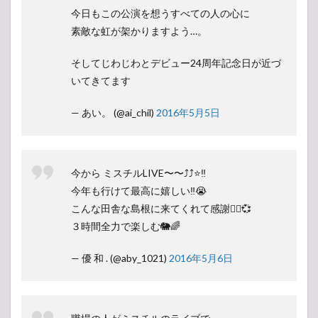
今日もこの公演を想うすべての人の心に
素敵な虹が架かりますよう…。
そしてじわじわとデビュー24周年記念日が近づ
いてきてます
— あい。 (@ai_chil)
2016年5月5日
今から ミスチルLIVE〜〜⤴︎⤴︎⭐️‼︎
今年も行けて最高に嬉しい‼︎😭
こんな田舎な島根に来てくれて感謝✌🏻️💞
３時間全力で楽しむ🐘🌈
— 優 和 . (@aby_1021)
2016年5月6日