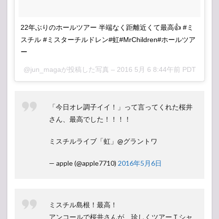
22年ぶりのホールツアー 半端なく距離近くて最高👍 #ミ
スチル #ミスターチルドレン#虹#MrChildren#ホールツア
ー
@jun_magaが投稿した写真 –
2016 5月 6 8:44午前 PDT
「今日オレ調子イイ！」って言ってくれた桜井
さん、最高でした！！！！
ミスチルライブ「虹」@グラントワ
— apple (@apple7710)
2016年5月6日
ミスチル島根！最高！
アンコールで桜井さんが、珍しくツアーＴシャ