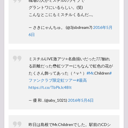
職場の人がミスチルのライブで
グラントワにいるらしい。(笑)
こんなとこにもミスチルくるんだ…。
— さきにゃんちゅ。 (@3jsbdream7)
2016年5月
6日
ミスチルLIVE激アツ⭐️名曲揃いだった⤴︎⤴︎⤴︎触れ
る距離だった😳虹ツアーにちなんで虹色の花が
たくさん飾ってあった（＾ν＾）
#Mr
.Children
#
ファンクラブ限定虹ツアー
#最高
https://t.co/TbPkJc48It
— 優 和 . (@aby_1021)
2016年5月6日
昨日は島根でMr.Childrenでした。駅前のCDシ