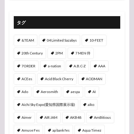
タグ
&TEAM
04 Limited Sazabys
10-FEET
20th Century
2PM
7 MEN 侍
7ORDER
a-nation
A.B.C-Z
AAA
ACEes
Acid Black Cherry
ACIDMAN
Ado
Aerosmith
aespa
AI
Aichi Sky Expo(愛知県国際展示場)
aiko
Aimer
AIR JAM
AKB48
AmBitious
Amuse Fes
ap bank fes
Aqua Timez