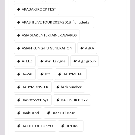
ARABAKI ROCK FEST
ARASHI LIVE TOUR 2017-2018「untitled」
ASIA STAR ENTERTAINER AWARDS
ASIAN KUNG-FU GENERATION
ASKA
ATEEZ
Avril Lavigne
Aぇ! group
B&ZAI
B'z
BABYMETAL
BABYMONSTER
back number
Backstreet Boys
BALLISTIK BOYZ
Bank Band
Base Ball Bear
BATTLE OF TOKYO
BE:FIRST