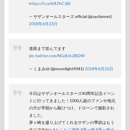
https://t.co/bfLFhCJijX
— サザンオールスターズ official (@sasfannet)
2018年6月23日
道路まで並んでます
pic.twitter.com/NGdLVu3BDW
— くまみゆ (@moonlight9041)
2018年6月22日
今日はサザンオールスターズ40周年記念イベン
トに行ってきました！1000人超のファンや地元
の方が早朝から駆けつけ、ドローンで撮影され
ました。
茅ヶ崎を盛り上げてくれるサザンの季節はもう
すぐですね✨
#とことこ湘南
#茅ヶ崎
#茅ヶ崎小