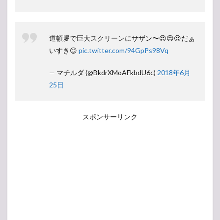
道頓堀で巨大スクリーンにサザン〜😍😍😍だぁ
いすき😊
pic.twitter.com/94GpPs98Vq
— マチルダ (@BkdrXMoAFkbdU6c)
2018年6月
25日
スポンサーリンク