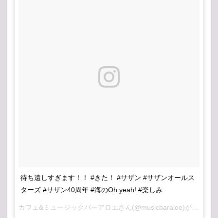
子
待ち遠しすぎます！！ #きた！ #サザン #サザンオールス
ターズ #サザン40周年 #海のOh.yeah! #楽しみ
カフェ&ミュージックバーアロエ
さん(@musicbaraloe)がシェアした投稿 –