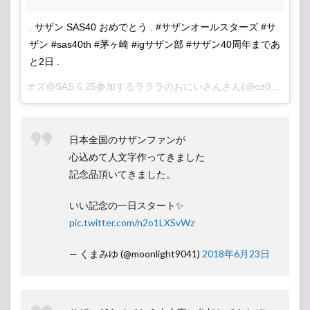
. サザン SAS40 おめでとう . #サザンオールスターズ #サ
ザン #sas40th #茅ヶ崎 #igサザン部 #サザン40周年まであ
と2日 .
オズ@SAS 6.25参加するラララのおにいさん
さん(@oz0802sas)がシェアした投稿 –
日本全国のサザンファンが
心込めて人文字作ってきました
記念品頂いてきました。
いい記念の一日スタート✨
pic.twitter.com/n2o1LXSvWz
— くまみゆ (@moonlight9041)
2018年6月23日