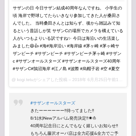
サザンの日 今日サザン結成40周年なんですね。 小学生の
頃 海岸で野球してたらいきなり参加してきた人が桑田さ
んでした。 当時桑田さんとは知らず、後から雑誌みて知
るという昔話しが笑 サザンCの場所でカメラを構えている
人がいつもよりいる訳ですね✨ 今日は海沿いの生活楽し
みました😄👍 #海#海岸沿い #海岸線 #茅ヶ崎 #茅ヶ崎サ
ザンビーチ #サザンビーチ #サザンビーチ茅ヶ崎 #サザン
c #サザンオールスターズ #サザンオールスターズ40周年
#サザンC#鵠沼海岸 #江ノ島 #波際 #烏帽子岩 #空 #夏空
@
kogi.tetu
がシェアした投稿 –
2018年 6月月25日午前12時05分PDT
#サザンオールスターズ
きたーーーーーー‼待ってました‼
8/1(水)Newアルバム発売決定‼☀⛵
40周年記念日にとんでもなく嬉しいお知らせ‼
もちろん藤沢オーパ店は全力応援&全力でご予