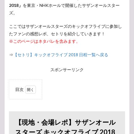
2018」
を東京・NHKホールで開催したサザンオールスター
ズ。
ここではサザンオールスターズのキックオフライブに参加し
たファンの感想レポ、セトリを紹介していきます！
※このページはネタバレを含みます。
⇒
【セトリ】キックオフライブ 2018 日程一覧へ戻る
スポンサーリンク
目次
1
【現
地・
会場
レ
【現地・会場レポ】サザンオール
ポ】
サザ
スターズ キックオフライブ 2018