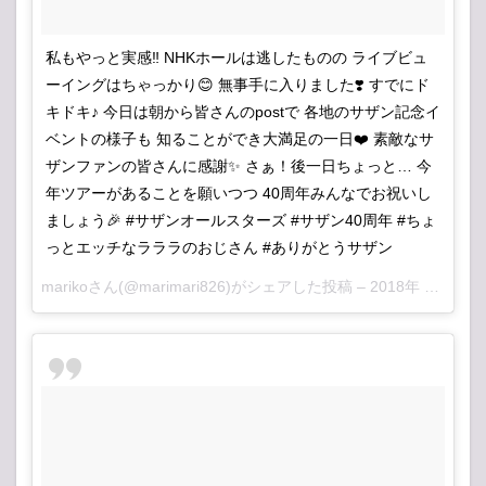
私もやっと実感‼︎ NHKホールは逃したものの ライブビュ
ーイングはちゃっかり😊 無事手に入りました❣️ すでにド
キドキ♪ 今日は朝から皆さんのpostで 各地のサザン記念イ
ベントの様子も 知ることができ大満足の一日❤️ 素敵なサ
ザンファンの皆さんに感謝✨ さぁ！後一日ちょっと… 今
年ツアーがあることを願いつつ 40周年みんなでお祝いし
ましょう🎉 #サザンオールスターズ #サザン40周年 #ちょ
っとエッチなラララのおじさん #ありがとうサザン
mariko
さん(@marimari826)がシェアした投稿 –
2018年 6月月23日午前6時32分PDT