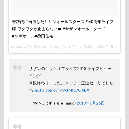
奇跡的に当選したサザンオールスターズの40周年ライブ
🎼 ワクワクが止まらない❤️ #サザンオールスターズ
#NHKホール#桑田佳祐
noriko a
さん(@art.milktea)がシェアした投稿 –
2018年 6月月25日午前2時13分PDT
サザンのキックオフライブ2018 ライブビュー
イング
今観終わりました。メッチャ王道セトリでした
ね
pic.twitter.com/W1Mfu7OXBX
— WING (@h_i_g_e_mario)
2018年6月26日