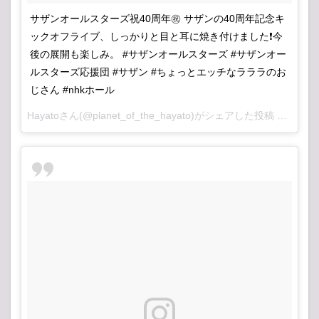
サザンオールスターズ祝40周年㊗️ サザンの40周年記念キ
ックオフライブ、しっかりと目と耳に焼き付けました❗️今
後の展開も楽しみ。 #サザンオールスターズ #サザンオー
ルスターズ応援団 #サザン #ちょっとエッチなラララのお
じさん #nhkホール
Hayato
さん(@planet_of_the_hayato)がシェアした投稿 –
2018