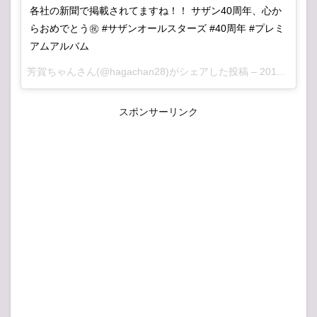
各社の新聞で掲載されてますね！！ サザン40周年、心か
らおめでとう㊗️ #サザンオールスターズ #40周年 #プレミ
アムアルバム
芳賀ちゃん
さん(@hagachan28)がシェアした投稿 –
2018年 6月月24日午後11時39分PDT
スポンサーリンク