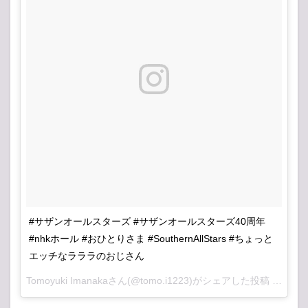
#サザンオールスターズ #サザンオールスターズ40周年
#nhkホール #おひとりさま #SouthernAllStars #ちょっと
エッチなラララのおじさん
Tomoyuki Imanaka
さん(@tomo.i1223)がシェアした投稿 –
201