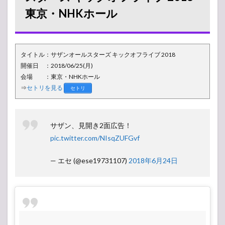
ンオ
東京・NHKホール
ール
スタ
ーズ
キッ
クオ
タイトル：サザンオールスターズ キックオフライブ 2018
フラ
イブ
開催日 ：2018/06/25(月)
2018
会場 ：東京・NHKホール
東
⇒
セトリを見る
セトリ
京・
NHK
ホー
ル
サザン、見開き2面広告！
1.1
pic.twitter.com/NIsqZUFGvf
40周
年記
— エセ (@ese19731107)
2018年6月24日
念イ
ベン
ト
1.2
会場
の様