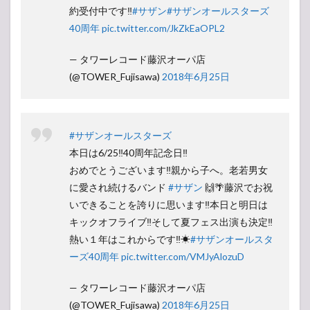
約受付中です‼
#サザン
#サザンオールスターズ
40周年
pic.twitter.com/JkZkEaOPL2
— タワーレコード藤沢オーパ店
(@TOWER_Fujisawa)
2018年6月25日
#サザンオールスターズ
本日は6/25‼40周年記念日‼
おめでとうございます‼親から子へ。老若男女
に愛され続けるバンド
#サザン
🙌🌴藤沢でお祝
いできることを誇りに思います‼本日と明日は
キックオフライブ‼そして夏フェス出演も決定‼
熱い１年はこれからです‼☀
#サザンオールスタ
ーズ40周年
pic.twitter.com/VMJyAlozuD
— タワーレコード藤沢オーパ店
(@TOWER_Fujisawa)
2018年6月25日