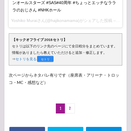
ンオールスターズ #SAS#40周年 #ちょっとエッチなララ
ラのおじさん #NHKホール
Yoshiko Murai
さん(@hajikonamama)がシェアした投稿 –
2018
【キックオフライブ 2018 セトリ】
セトリは以下のリンク先のページにて全日程分をまとめています。
情報がありましたら教えていただけると追加・修正します。
⇒
セトリを見る
セトリ
次ページからネタバレ有りです（座席表・アリーナ・トロッ
コ・MC・感想など）
1
2