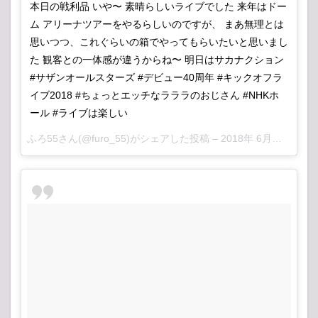
本日の戦利品 いや〜 素晴らしいライブでした 来年はドー
ム アリーナツアーをやるらしいのですが、 まあ無理とは
思いつつ、これぐらいの箱でやってもらいたいと思いまし
た 観客との一体感が違うからね〜 明日はサカナクション
#サザンオールスターズ #デビュー40周年 #キックオフラ
イブ2018 #ちょっとエッチなラララのおじさん #NHKホ
ール #ライブは楽しい
ふろ55
さん(@furo_55)がシェアした投稿 –
2018年 6月月25日午前7時05分PDT