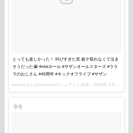
とっても楽しかった！ 叫びすぎた笑 銀テ取れなくて泣き
そうだった😭 #nhkホール #サザンオールスターズ #ララ
ラのおじさん #40周年 #キックオフライブ #サザン
asusoni
さん(@asusoni)がシェアした投稿 –
2018年 6月月25日午前6時28分PDT