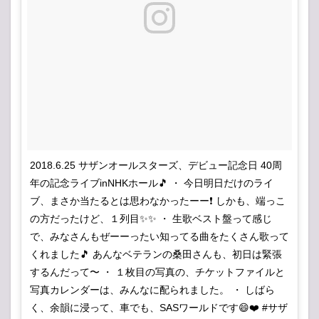
2018.6.25 サザンオールスターズ、デビュー記念日 40周
年の記念ライブinNHKホール🎵 ・ 今日明日だけのライ
ブ、まさか当たるとは思わなかったーー❗ しかも、端っこ
の方だったけど、１列目✨✨ ・ 生歌ベスト盤って感じ
で、みなさんもぜーーったい知ってる曲をたくさん歌って
くれました🎵 あんなベテランの桑田さんも、初日は緊張
するんだって〜 ・ １枚目の写真の、チケットファイルと
写真カレンダーは、みんなに配られました。 ・ しばら
く、余韻に浸って、車でも、SASワールドです😄❤️ #サザ