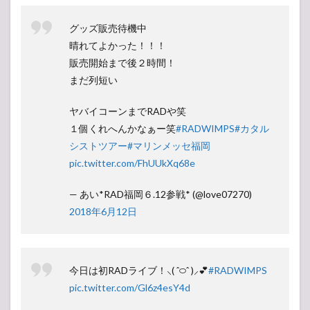
グッズ販売待機中
晴れてよかった！！！
販売開始まで後２時間！
まだ列短い
ヤバイコーンまでRADや笑
１個くれへんかなぁー笑
#RADWIMPS
#カタル
シストツアー
#マリンメッセ福岡
pic.twitter.com/FhUUkXq68e
— あい*RAD福岡６.12参戦* (@love07270)
2018年6月12日
今日は初RADライブ！⸜( ˆ࿀ˆ )⸝💕
#RADWIMPS
pic.twitter.com/Gl6z4esY4d