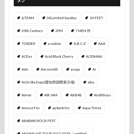
&TEAM
04 Limited Sazabys
10-FEET
20th Century
2PM
7 MEN 侍
7ORDER
a-nation
A.B.C-Z
AAA
ACEes
Acid Black Cherry
ACIDMAN
Ado
Aerosmith
aespa
AI
Aichi Sky Expo(愛知県国際展示場)
aiko
Aimer
AIR JAM
AKB48
AmBitious
Amuse Fes
ap bank fes
Aqua Timez
ARABAKI ROCK FEST
ARASHI LIVE TOUR 2017-2018「untitled」