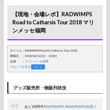
ポ】
RADWIMPS
Road to
【現地・会場レポ】RADWIMPS
Catharsis
Tour 2018
Road to Catharsis Tour 2018 マリ
マリンメッ
ンメッセ福岡
セ福岡
1.1
グッ
ズ販
タイトル：RADWIMPS Road to Catharsis Tour 2018
売
所・
開催日 ：2018/06/12(火)・13(水)
物販
会場 ：
マリンメッセ福岡
列状
⇒
セトリを見る
セトリ
況
1.2
周辺
イベ
グッズ販売所・物販列状況
ント
1.3
会場
あと1時間半
#RADWIMPS
#RADWIMPS全国ツ
の様