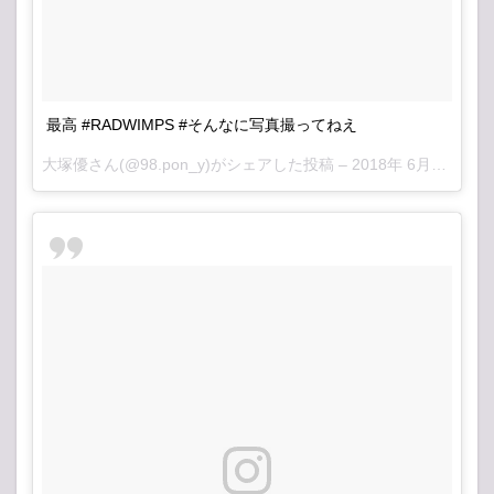
最高 #RADWIMPS #そんなに写真撮ってねえ
大塚優
さん(@98.pon_y)がシェアした投稿 –
2018年 6月月12日午前6時03分PDT