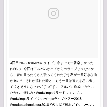
3回目のRADWIMPSのライブ、今までで一番楽しかった
(*≧∀≦*) . 今回はアルバムが出てからのライブじゃないか
ら、昔の曲もたくさん歌ってくれた(^^) 私が一番好きな曲
が1位で、それが流れた時と、もう一曲は智史を思い出し
て泣きそうになった｡ﾟ(ﾟ´ω`ﾟ)ﾟ｡ . アルバム作成中みたい
だから、楽しみ♪ #radwimps #ラッドウィンプス
#radwimpsライブ #radwimpsライブツアー2018
#roadtocatharsistour2018 #名古屋 #日本ガイシホール #