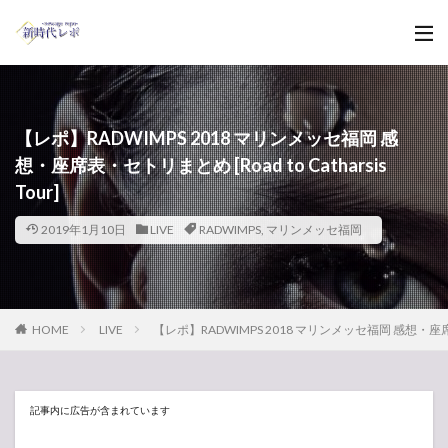
【レポ】RADWIMPS 2018 マリンメッセ福岡 感
想・座席表・セトリまとめ [Road to Catharsis
Tour]
2019年1月10日
LIVE
RADWIMPS
,
マリンメッセ福岡
HOME
LIVE
【レポ】RADWIMPS 2018 マリンメッセ福岡 感想・座席表・セト
記事内に広告が含まれています