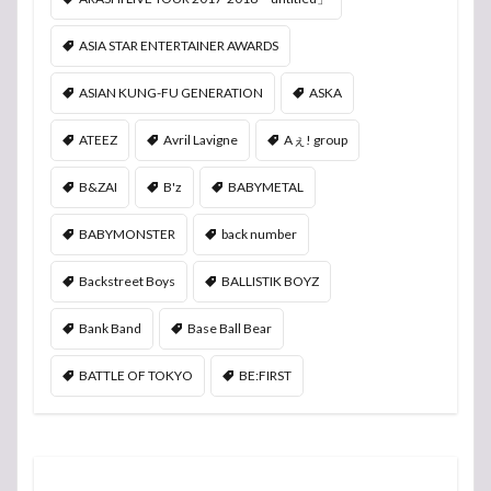
ASIA STAR ENTERTAINER AWARDS
ASIAN KUNG-FU GENERATION
ASKA
ATEEZ
Avril Lavigne
Aぇ! group
B&ZAI
B'z
BABYMETAL
BABYMONSTER
back number
Backstreet Boys
BALLISTIK BOYZ
Bank Band
Base Ball Bear
BATTLE OF TOKYO
BE:FIRST