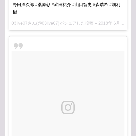
野田洋次郎 #桑原彰 #武田祐介 #山口智史 #森瑞希 #畑利
樹
03live07
さん(@03live07)がシェアした投稿 –
2018年 6月月12日午前4時27分PDT