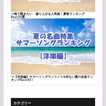
⇒
海で聴きたい・盛り上がる人気曲！夏歌ランキング
Best30選
⇒
【洋楽編】サマーソングでノリノリ&切ない夏の名曲ラン
キングBest30！
カテゴリー