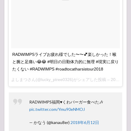
RADWIMPSライブお疲れ様でした〜〜💕楽しかった！喉
と腕と足痛い😂😂 #明日の日勤体力的に無理 #現実に戻り
たくない #RADWIMPS #roadtocatharsistour2018
よしまつ
さん(@lucky_ptree0326)がシェアした投稿 –
2018年 6月月12日午前6時02分PDT
RADWIMPS福岡♥️くわバーガー食べた🎶
pic.twitter.com/Ymu90eNMOJ
— かなう (@kanau8er)
2018年6月12日