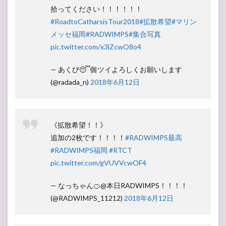
拾ってください！！！！！！
#RoadtoCatharsisTour2018
#拡散希望
#マリン
メッセ福岡
#RADWIMPS
#集合写真
pic.twitter.com/x3lZcwO8o4
— あくび😴個ツイよろしくお願いします
(@radada_n)
2018年6月12日
《拡散希望！！》
追加の2枚です！！！！
#RADWIMPS最高
#RADWIMPS福岡
#RTCT
pic.twitter.com/gVUVVcwOF4
— なっちゃん🍊@本日RADWIMPS！！！！
(@RADWIMPS_11212)
2018年6月12日