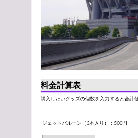
1.2
グッ
ズ列
レポ
2
【ア
ンケ
ー
ト】
人気
投票
所
料金計算表
購入したいグッズの個数を入力すると合計
ジ
ジェットバルーン（3本入り）：500円
ェ
ッ