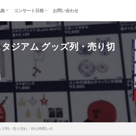
気曲
コンサート日程
お問い合わせ
TAINMENT (旧ジャニーズ)
アルバム
セトリ・まとめ
ライブレポ
カード枠
産スタジアム グッズ列・売り切
 グッズ列・売り切れ・待ち時間レポ