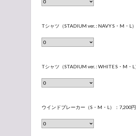
ト
バ
T
ル
Tシャツ（STADIUM ver. : NAVY S・M・L
シ
ー
ャ
ン
ツ
（
（
3
T
S
本
Tシャツ（STADIUM ver. : WHITE S・M・
シ
T
入
ャ
A
り
ツ
D
）
（
I
ウ
（
S
U
ウインドブレーカー（S・M・L）：7,200円
イ
表
T
M
ン
示
A
v
ド
さ
D
e
ブ
れ