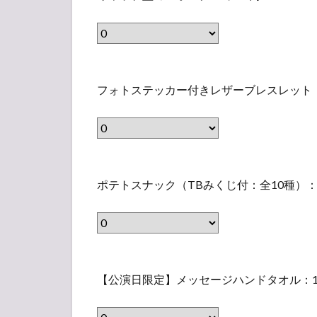
ル
示
t
れ
ラ
・
ッ
）
さ
限
な
ベ
L
プ
れ
定
い
ル
）
型
な
T
ラ
フ
）
（
ミ
い
B
フォトステッカー付きレザーブレスレット（
ベ
ォ
表
ニ
ラ
箸
ル
ト
示
ポ
ベ
置
）
ス
さ
ー
ル
き
テ
れ
チ
ポ
）
（
ッ
な
（
ポテトスナック（TBみくじ付：全10種）：
テ
2
カ
い
表
ト
個
ー
ラ
示
ス
セ
付
ベ
さ
ナ
ッ
き
【
ル
れ
ッ
ト
レ
【公演日限定】メッセージハンドタオル：1,
公
）
な
ク
）
ザ
演
い
（
（