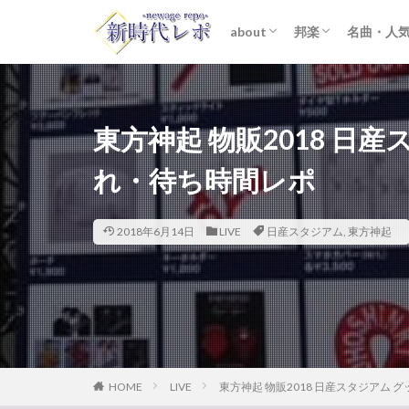
about
邦楽
名曲・人
ライター紹介
プライバシーポリシー
免責事項
STARTO ENTER
女性アイドル
K-POP
洋楽
おすすめ
歌詞考察
東方神起 物販2018 日
れ・待ち時間レポ
2018年6月14日
LIVE
日産スタジアム
,
東方神起
HOME
LIVE
東方神起 物販2018 日産スタジアム