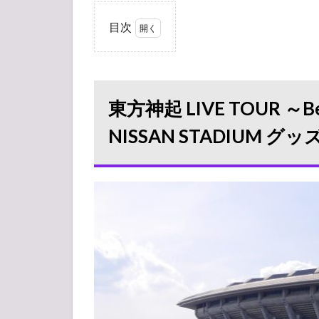
目次
1
東方
神起 LIVE
TOUR ～
Begin
東方神起 LIVE TOUR ～Begin
Again～
Special
NISSAN STADIUM
Edition in
NISSAN
STADIUM
グッズ販
売情報 日
産スタジ
アム
1.1
売り
切れ
情報