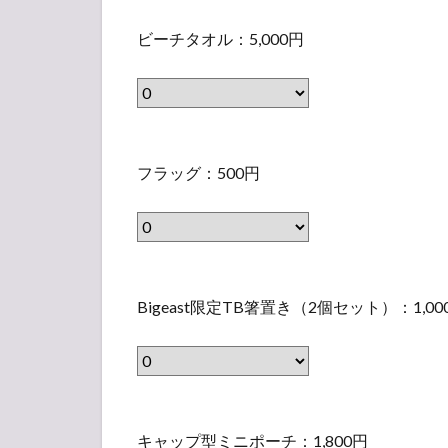
I
ビ
r
レ
な
U
ビーチタオル：5,000円
ー
.
ー
い
M
チ
:
カ
ラ
v
タ
N
ー
ベ
e
オ
A
（
ル
フ
r
ル
V
S
フラッグ：500円
）
ラ
.
（
Y
・
ッ
:
表
S
M
グ
W
示
・
・
（
H
さ
M
B
L
表
I
れ
Bigeast限定TB箸置き（2個セット）：1,00
・
i
）
示
T
な
L
g
（
さ
E
い
）
e
表
れ
S
ラ
（
a
示
な
・
キ
ベ
表
s
さ
い
キャップ型ミニポーチ：1,800円
M
ャ