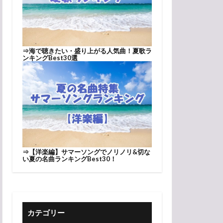
⇒
海で聴きたい・盛り上がる人気曲！夏歌ラ
ンキングBest30選
⇒
【洋楽編】サマーソングでノリノリ&切な
い夏の名曲ランキングBest30！
カテゴリー