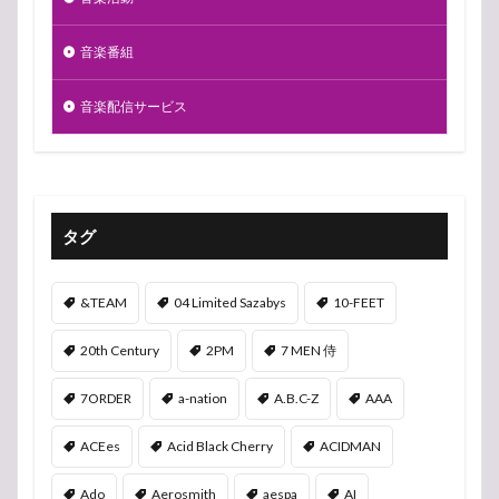
音楽番組
音楽配信サービス
タグ
&TEAM
04 Limited Sazabys
10-FEET
20th Century
2PM
7 MEN 侍
7ORDER
a-nation
A.B.C-Z
AAA
ACEes
Acid Black Cherry
ACIDMAN
Ado
Aerosmith
aespa
AI