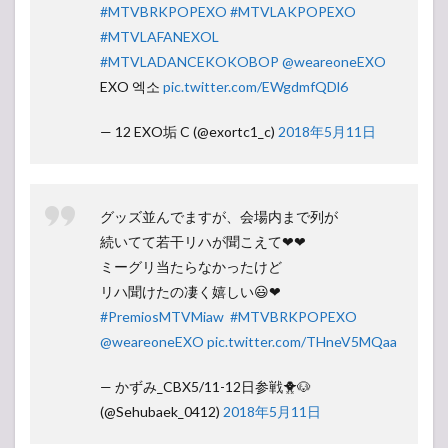
#MTVBRKPOPEXO
#MTVLAKPOPEXO
#MTVLAFANEXOL
#MTVLADANCEKOKOBOP
@weareoneEXO
EXO 엑소
pic.twitter.com/EWgdmfQDl6
— 12 EXO垢 C (@exortc1_c)
2018年5月11日
グッズ並んでますが、会場内まで列が
続いてて若干リハが聞こえて❤❤
ミーグリ当たらなかったけど
リハ聞けたの凄く嬉しい😃❤
#PremiosMTVMiaw
#MTVBRKPOPEXO
@weareoneEXO
pic.twitter.com/THneV5MQaa
— かずみ_CBX5/11-12日参戦🐥🐶
(@Sehubaek_0412)
2018年5月11日