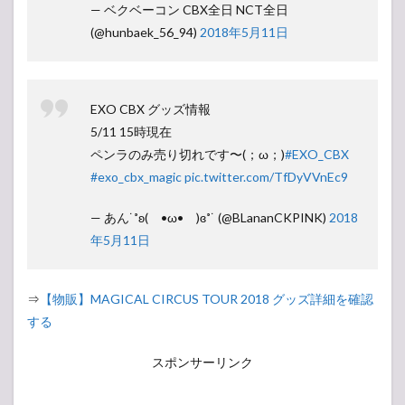
— ベクベーコン CBX全日 NCT全日
(@hunbaek_56_94)
2018年5月11日
EXO CBX グッズ情報
5/11 15時現在
ペンラのみ売り切れです〜(；ω；)
#EXO_CBX
#exo_cbx_magic
pic.twitter.com/TfDyVVnEc9
— あん˙˚ʚ( •ω• )ɞ˚˙ (@BLananCKPINK)
2018
年5月11日
⇒
【物販】MAGICAL CIRCUS TOUR 2018 グッズ詳細を確認
する
スポンサーリンク