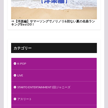
⇒
【洋楽編】サマーソングでノリノリ&切ない夏の名曲ラン
キングBest30！
カテゴリー
K-POP
LIVE
STARTO ENTERTAINMENT (旧ジャニーズ
アスリート