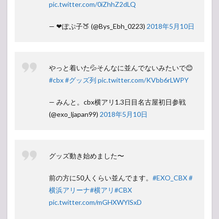
pic.twitter.com/0iZhhZ2dLQ
— ❤ぽぷ子🍑 (@Bys_Ebh_0223)
2018年5月10日
やっと着いた💦そんなに並んでないみたいで😊
#cbx
#グッズ列
pic.twitter.com/KVbb6rLWPY
— みんと。cbx横アリ1.3日目名古屋初日参戦
(@exo_ljapan99)
2018年5月10日
グッズ動き始めました〜
前の方に50人くらい並んでます。
#EXO_CBX
#
横浜アリーナ
#横アリ
#CBX
pic.twitter.com/mGHXWYlSxD