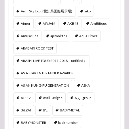
Aichi Sky Expo(愛知県国際展示場)
aiko
Aimer
AIR JAM
AKB48
AmBitious
Amuse Fes
ap bank fes
Aqua Timez
ARABAKI ROCK FEST
ARASHI LIVE TOUR 2017-2018「untitled」
ASIA STAR ENTERTAINER AWARDS
ASIAN KUNG-FU GENERATION
ASKA
ATEEZ
Avril Lavigne
Aぇ! group
B&ZAI
B'z
BABYMETAL
BABYMONSTER
back number