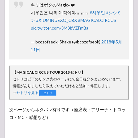
キミはボクのMagic~❤️
시우민은 나의 매직이야ㅠㅠㅠ
#시우민
#シウミ
ン
#XIUMIN
#EXO_CBX
#MAGICALCIRCUS
pic.twitter.com/3M3bVZFmBa
— bcozofseok_Shake (@bcozofseok)
2018年5月
11日
【MAGICAL CIRCUS TOUR 2018 セトリ】
セトリは以下のリンク先のページにて全日程分をまとめています。
情報がありましたら教えていただけると追加・修正します。
⇒
セトリを見る
セトリ
次ページからネタバレ有りです（座席表・アリーナ・トロッ
コ・MC・感想など）