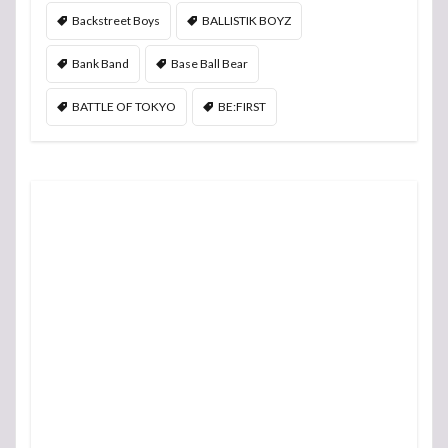
Backstreet Boys
BALLISTIK BOYZ
Bank Band
Base Ball Bear
BATTLE OF TOKYO
BE:FIRST