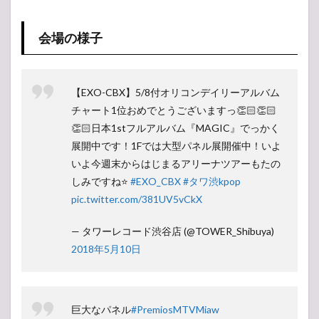
会場の様子
【EXO-CBX】5/8付オリコンデイリーアルバム
チャート1位おめでとうございますっ👏🏻👏🏻
👏🏻日本1stフルアルバム『MAGIC』でっかく
展開中です！1Fでは大型パネル展開催中！いよ
いよ今週末からはじまるアリーナツアーもたの
しみですね⭐️
#EXO_CBX
#タワ渋kpop
pic.twitter.com/381UV5vCkX
— タワーレコード渋谷店 (@TOWER_Shibuya)
2018年5月10日
巨大なパネル
#PremiosMTVMiaw