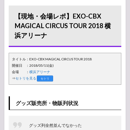
レポ】
EXO-CBX
MAGICAL
【現地・会場レポ】EXO-CBX
CIRCUS
TOUR
MAGICAL CIRCUS TOUR 2018 横
2018 横
浜アリーナ
浜アリー
ナ
1.1
グッ
タイトル：EXO-CBX MAGICAL CIRCUS TOUR 2018
ズ販
売
開催日 ：2018/05/11(金)
所・
会場 ：
横浜アリーナ
物販
⇒
セトリを見る
セトリ
列状
況
1.2
会場
グッズ販売所・物販列状況
の様
子
グッズ列全然並んでなかった