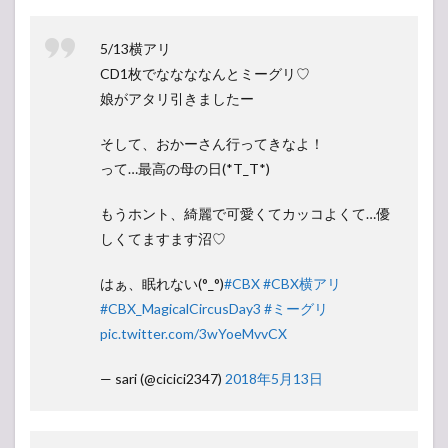
5/13横アリ
CD1枚でななななんとミーグリ♡
娘がアタリ引きましたー
そして、おかーさん行ってきなよ！
って…最高の母の日(*T_T*)
もうホント、綺麗で可愛くてカッコよくて…優
しくてますます沼♡
はぁ、眠れない(°_°)
#CBX
#CBX横アリ
#CBX_MagicalCircusDay3
#ミーグリ
pic.twitter.com/3wYoeMvvCX
— sari (@cicici2347)
2018年5月13日