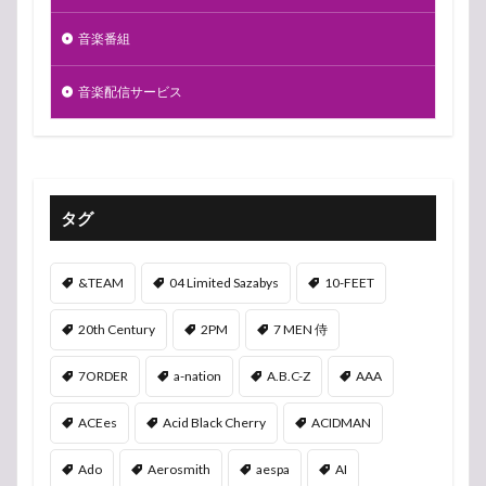
音楽番組
音楽配信サービス
タグ
&TEAM
04 Limited Sazabys
10-FEET
20th Century
2PM
7 MEN 侍
7ORDER
a-nation
A.B.C-Z
AAA
ACEes
Acid Black Cherry
ACIDMAN
Ado
Aerosmith
aespa
AI