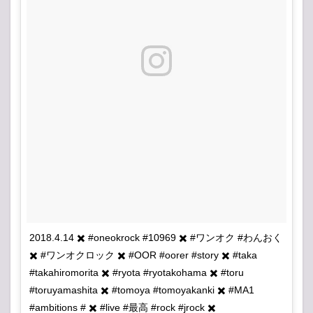
2018.4.14 ✖️ #oneokrock #10969 ✖️ #ワンオク #わんおく
✖️ #ワンオクロック ✖️ #OOR #oorer #story ✖️ #taka
#takahiromorita ✖️ #ryota #ryotakohama ✖️ #toru
#toruyamashita ✖️ #tomoya #tomoyakanki ✖️ #MA1
#ambitions # ✖️ #live #最高 #rock #jrock ✖️