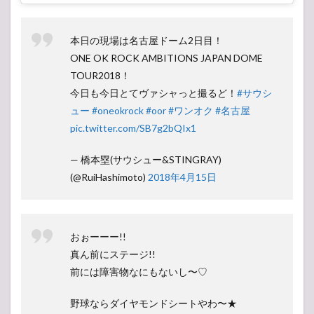
本日の現場は名古屋ドーム2日目！
ONE OK ROCK AMBITIONS JAPAN DOME
TOUR2018！
今日も今日とてヴァシャっと撮るど！
#サウシ
ュー
#oneokrock
#oor
#ワンオク
#名古屋
pic.twitter.com/SB7g2bQIx1
— 橋本塁(サウシュー&STINGRAY)
(@RuiHashimoto)
2018年4月15日
おぉーーー!!
真ん前にステージ!!
前には障害物なにもないし〜♡
野球ならダイヤモンドシートやわ〜★