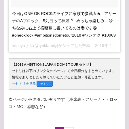
今日はONE OK ROCKのライブに家族で参戦🎸🔥 . アリー
ナのAブロック、5列目って神席!? . めっちゃ楽しみ～😄 .
ちなみに右上で横断幕に書いてるのは妻です😁 .
#oneokrock #ambitionsdometour2018 #ワンオク #10969
Tetsuya
さん(@tynkfamily)がシェアした投稿 –
2018年 4月月13日午後11時48分PDT
【2018 AMBITIONS JAPAN DOME TOUR セトリ】
セトリは以下のリンク先のページにて全日程分をまとめています。
情報がありましたら教えていただけると追加・修正します。
⇒
セトリを見る
セトリ
次ページからネタバレ有りです（座席表・アリーナ・トロッ
コ・MC・感想など）