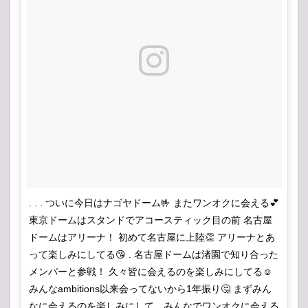
. . . ついに今日はナゴヤドーム🤟 またワンオクに会える💕
東京ドームはスタンドでアコースティック目の前 名古屋
ドームはアリーナ！ 初めて名古屋に上陸👏 アリーナとあ
って楽しみにしてる😘 . 名古屋ドームは渚園で知り合った
メンバーと参戦！ 久々皆に会えるのを楽しみにしてる☺️
みんなambitions以来会ってないから1年振り🤔 まずみん
なに会えるのを楽しみにして、みんなでワンオクに会える