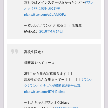
京セラはメインステージ近かったけど〜
#ワン
オク
#PFに感謝
#綾野剛
pic.twitter.com/q2bAislQPz
— Ribubu♡ ワンオク 京セラ → 名古屋
(@ribu15)
2018年4月14日
高校生限定！
横断幕やってマース
2時半から集合写真撮ります！！
高校生のみんな集まってー！！！！！
#ワンオ
ク
#ワンオクナゴヤ
#横断幕
#集合写真
pic.twitter.com/IEYHEldlmz
— しんちゃん//ワンオク2days