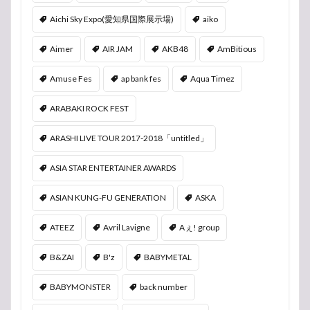
Aichi Sky Expo(愛知県国際展示場)
aiko
Aimer
AIR JAM
AKB48
AmBitious
Amuse Fes
ap bank fes
Aqua Timez
ARABAKI ROCK FEST
ARASHI LIVE TOUR 2017-2018「untitled」
ASIA STAR ENTERTAINER AWARDS
ASIAN KUNG-FU GENERATION
ASKA
ATEEZ
Avril Lavigne
Aぇ! group
B&ZAI
B'z
BABYMETAL
BABYMONSTER
back number