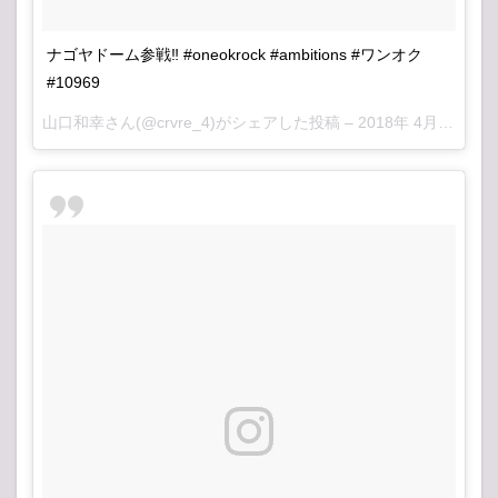
ナゴヤドーム参戦‼️ #oneokrock #ambitions #ワンオク
#10969
山口和幸
さん(@crvre_4)がシェアした投稿 –
2018年 4月月14日午前12時36分PDT