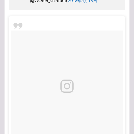
(@OORer_shintaro)
2018年4月15日