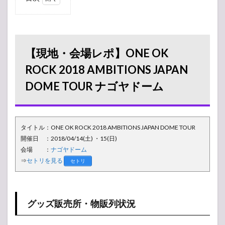
1
【現
地・会場レ
ポ】ONE
OK ROCK
2018
【現地・会場レポ】ONE OK
AMBITIONS
JAPAN
ROCK 2018 AMBITIONS JAPAN
DOME
DOME TOUR ナゴヤドーム
TOUR ナゴ
ヤドーム
1.1
グッ
タイトル：ONE OK ROCK 2018 AMBITIONS JAPAN DOME TOUR
ズ販
売
開催日 ：2018/04/14(土) ・15(日)
所・
会場 ：
ナゴヤドーム
物販
⇒
セトリを見る
セトリ
列状
況
1.2
会場
グッズ販売所・物販列状況
の様
子