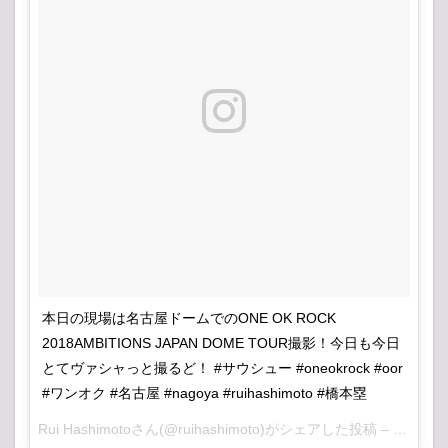
本日の現場は名古屋ドームでのONE OK ROCK
2018AMBITIONS JAPAN DOME TOUR撮影！今日も今日
とてヴァシャっと撮るど！ #サウシュー #oneokrock #oor
#ワンオク #名古屋 #nagoya #ruihashimoto #橋本塁
Rui Hashimoto
さん(@ruihashimoto)がシェアした投稿 –
2018年