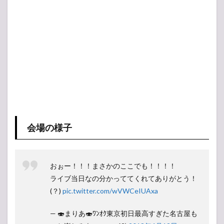
会場の様子
おぉー！！！まさかのここでも！！！！
ライブ当日なの分かっててくれてありがとう！
(？)
pic.twitter.com/wVWCeIUAxa
— ︎🍣まりあ︎🍣ﾜﾝｵｸ東京初日最高すぎた名古屋も