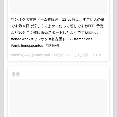
ワンオク名古屋ドーム物販列、12:30時点。すごい人の量
です😅今日は涼しくてよかったって感じですね👍🏻✨. 予定
より30分早く物販販売スタートしたようです🙌🏻✨. .
#oneokrock #ワンオク #名古屋ドーム #ambitions
#ambitionsjapantour #物販列
Yumiko
さん(@yumiyumi1122)がシェアした投稿 –
2018年 4月月13日午後10時28分PDT