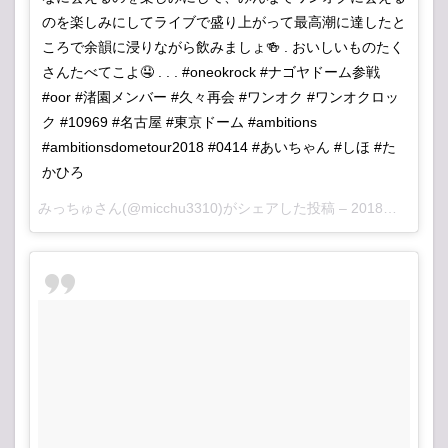
のを楽しみにしてライブで盛り上がって最高潮に達したと
ころで余韻に浸りながら飲みましょ🍻 . おいしいものたく
さんたべてこよ🤤 . . . #oneokrock #ナゴヤドーム参戦
#oor #渚園メンバー #久々再会 #ワンオク #ワンオクロッ
ク #10969 #名古屋 #東京ドーム #ambitions
#ambitionsdometour2018 #0414 #あいちゃん #しほ #た
かひろ
みっちゅ
さん(@micchu3310)がシェアした投稿 –
2018年 4月月13日午後6時53分PDT