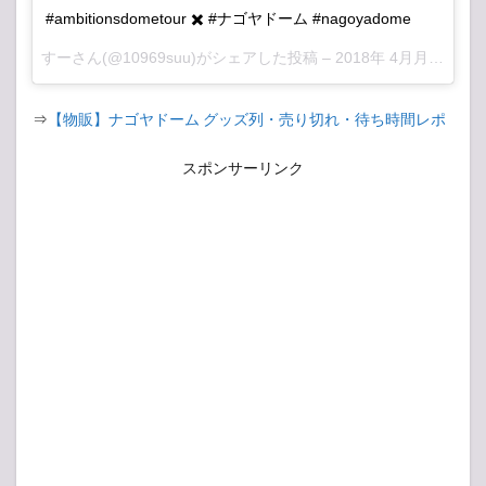
#ambitionsdometour ✖️ #ナゴヤドーム #nagoyadome
すー
さん(@10969suu)がシェアした投稿 –
2018年 4月月13日午後9時21分PDT
⇒
【物販】ナゴヤドーム グッズ列・売り切れ・待ち時間レポ
スポンサーリンク