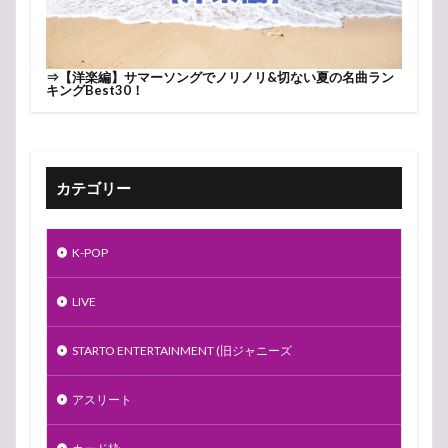
⇒
【洋楽編】サマーソングでノリノリ&切ない夏の名曲ラン
キングBest30！
カテゴリー
K-POP
LIVE
STARTO ENTERTAINMENT (旧ジャニーズ
アスリート