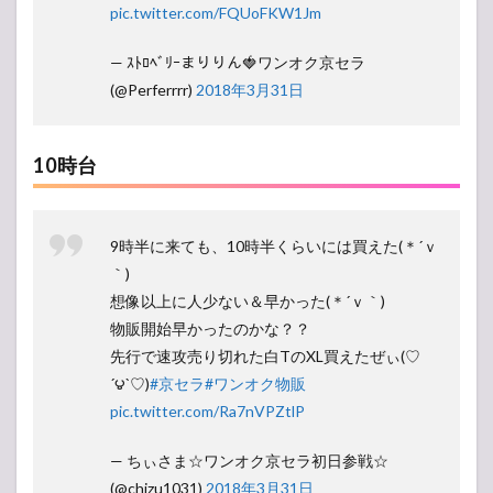
pic.twitter.com/FQUoFKW1Jm
— ｽﾄﾛﾍﾞﾘｰまりりん🍓ワンオク京セラ
(@Perferrrr)
2018年3月31日
10時台
9時半に来ても、10時半くらいには買えた(＊´ｖ
｀)
想像以上に人少ない＆早かった(＊´ｖ｀)
物販開始早かったのかな？？
先行で速攻売り切れた白TのXL買えたぜぃ(♡
´౪`♡)
#京セラ
#ワンオク物販
pic.twitter.com/Ra7nVPZtlP
— ちぃさま☆ワンオク京セラ初日参戦☆
(@chizu1031)
2018年3月31日