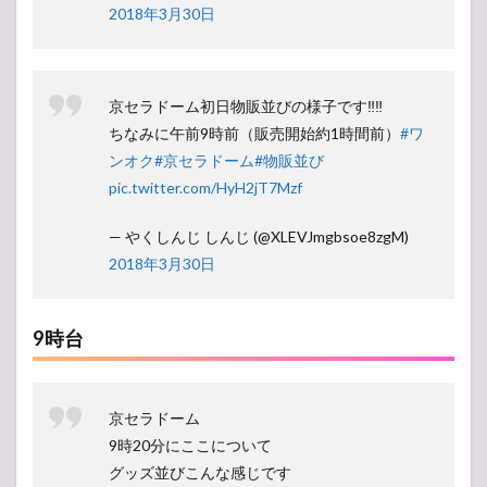
2018年3月30日
京セラドーム初日物販並びの様子です‼︎‼︎
ちなみに午前9時前（販売開始約1時間前）
#ワ
ンオク
#京セラドーム
#物販並び
pic.twitter.com/HyH2jT7Mzf
— やくしんじ しんじ (@XLEVJmgbsoe8zgM)
2018年3月30日
9時台
京セラドーム
9時20分にここについて
グッズ並びこんな感じです