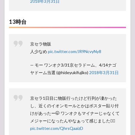
2018年3月31日
13時台
京セラ物販
人少なめ
pic.twitter.com/JR9NcvyNy8
— モー ワンオク3/31京セラドーム、4/14ナゴ
ヤドーム当選 (@hideyukifujiko)
2018年3月31日
京セラ1日目に物販行ったけど行列が凄かった
し、近くのイオンモールとかはポスター貼り付
けがあったー🤭 ワンオクもマイナーじゃなくて
メジャーになったんやなぁって感じました🙇‍♂️
pic.twitter.com/QhrsQaaizD