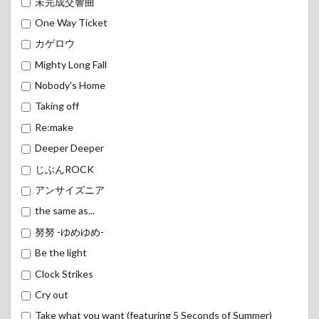
未完成交響曲
One Way Ticket
カゲロウ
Mighty Long Fall
Nobody's Home
Taking off
Re:make
Deeper Deeper
じぶんROCK
アンサイズニア
the same as...
努努 -ゆめゆめ-
Be the light
Clock Strikes
Cry out
Take what you want (featuring 5 Seconds of Summer)