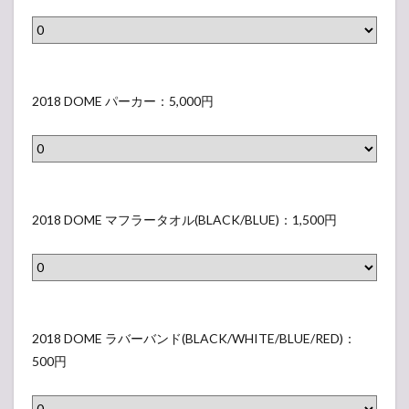
E
1
（
A
(
T
8
表
m
O
シ
D
示
b
v
ャ
O
さ
2
i
e
ツ
M
れ
0
2018 DOME パーカー：5,000円
t
r
D
E
な
1
i
l
(
タ
い
8
o
a
F
ン
ラ
D
n
p
o
ク
ベ
O
s
2
)
n
ト
ル
M
)
0
2018 DOME マフラータオル(BLACK/BLUE)：1,500円
(
t
ッ
）
E
(
1
B
s
プ
パ
B
8
L
)
（
ー
L
D
A
（
表
カ
A
O
C
2
表
示
ー
C
M
K
0
2018 DOME ラバーバンド(BLACK/WHITE/BLUE/RED)：
示
さ
（
K
E
/
1
500円
さ
れ
表
/
マ
W
8
れ
な
示
W
フ
H
D