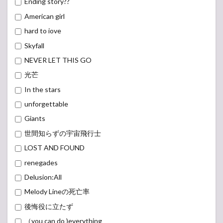
Ending story??
American girl
hard to iove
Skyfall
NEVER LET THIS GO
光芒
In the stars
unforgettable
Giants
世間知らずの宇宙飛行士
LOST AND FOUND
renegades
Delusion:All
Melody Lineの死亡率
後悔役に立たず
（you can do )everything