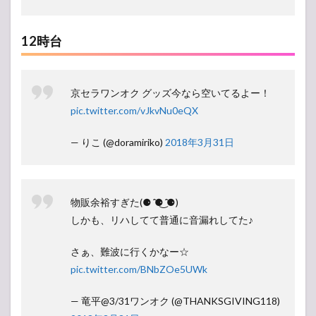
12時台
京セラワンオク グッズ今なら空いてるよー！
pic.twitter.com/vJkvNu0eQX
— りこ (@doramiriko)
2018年3月31日
物販余裕すぎた(⚈ ̍̑⚈͜ ̍̑⚈)
しかも、リハしてて普通に音漏れしてた♪
さぁ、難波に行くかなー☆
pic.twitter.com/BNbZOe5UWk
— 竜平@3/31ワンオク (@THANKSGIVING118)