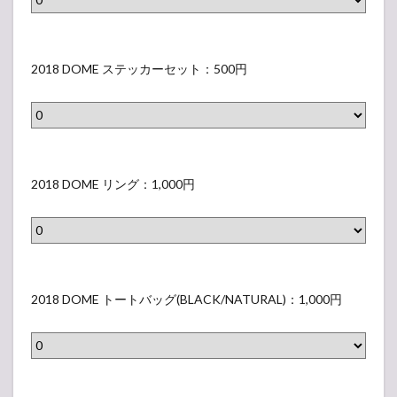
な
い
さ
H
ラ
I
O
い
ラ
れ
I
ー
T
M
ラ
2
ベ
な
T
タ
E
E
ベ
0
2018 DOME ステッカーセット：500円
ル
い
E
オ
)
ラ
ル
1
）
ラ
)
ル
（
バ
）
8
ベ
（
(
表
ー
D
ル
表
B
示
バ
O
2
）
示
L
さ
ン
M
0
2018 DOME リング：1,000円
さ
A
れ
ド
E
1
れ
C
な
(
ス
8
な
K
い
B
テ
D
い
/
ラ
L
ッ
O
2
ラ
B
ベ
A
カ
M
0
2018 DOME トートバッグ(BLACK/NATURAL)：1,000円
ベ
L
ル
C
ー
E
1
ル
U
）
K
セ
リ
8
）
E
/
ッ
ン
D
)
W
ト
グ
O
（
2
H