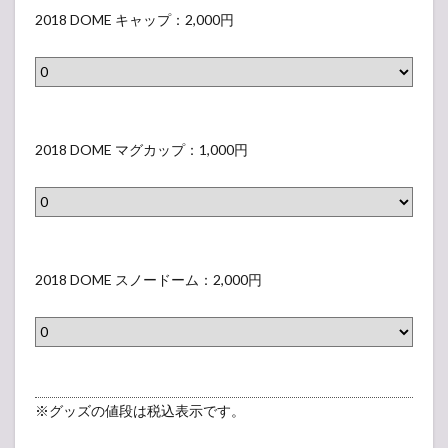
（
（
M
表
0
2018 DOME キャップ：2,000円
I
表
表
E
示
1
T
示
示
ト
さ
8
E
さ
さ
ー
れ
D
/
れ
れ
ト
な
O
B
2
な
な
バ
い
M
L
0
2018 DOME マグカップ：1,000円
い
い
ッ
ラ
E
U
1
ラ
ラ
グ
ベ
キ
E
8
ベ
ベ
(
ル
ャ
/
D
ル
ル
B
）
ッ
R
O
）
2
）
L
プ
E
M
0
2018 DOME スノードーム：2,000円
A
（
D
E
1
C
表
)
マ
8
K
示
（
グ
D
/
さ
表
カ
O
N
れ
示
ッ
M
※グッズの値段は税込表示です。
A
な
さ
プ
E
T
い