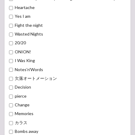
Heartache
Yes I am
Fight the night
Wasted Nights
20/20
ONION!
I Was King
Notes'n'Words
欠落オートメーション
Decision
pierce
Change
Memories
カラス
Bombs away