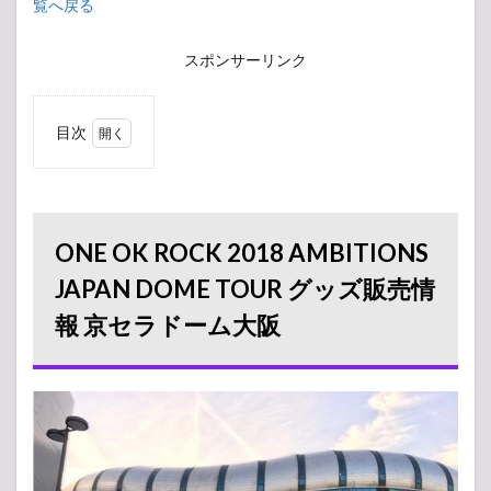
覧へ戻る
スポンサーリンク
目次
1
ONE
OK ROCK
2018
AMBITIONS
JAPAN
ONE OK ROCK 2018 AMBITIONS
DOME
TOUR グッ
JAPAN DOME TOUR グッズ販売情
ズ販売情報
報 京セラドーム大阪
京セラドー
ム大阪
1.1
売り
切れ
情報
1.2