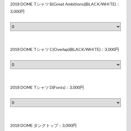
M
0
2018 DOME Tシャツ B(Great Ambitions)(BLACK/WHITE)：
E
1
3,000円
T
8
シ
D
ャ
O
ツ
M
2
A
E
0
2018 DOME Tシャツ C(Overlap)(BLACK/WHITE)：3,000円
(
T
1
A
シ
8
m
ャ
D
b
ツ
O
2
i
B
M
0
2018 DOME Tシャツ D(Fonts)：3,000円
t
(
E
1
i
G
T
8
o
r
シ
D
n
e
ャ
O
2
s
a
ツ
M
0
2018 DOME タンクトップ：3,000円
)
t
C