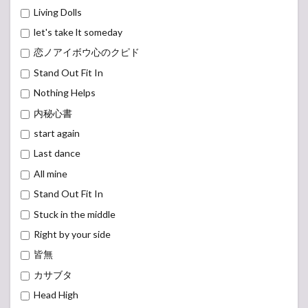
Living Dolls
let's take lt someday
恋ノアイボウ心のクピド
Stand Out Fit In
Nothing Helps
内秘心書
start again
Last dance
All mine
Stand Out Fit In
Stuck in the middle
Right by your side
皆無
カサブタ
Head High