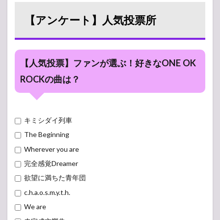
【アンケート】人気投票所
【人気投票】ファンが選ぶ！好きなONE OK
ROCKの曲は？
キミシダイ列車
The Beginning
Wherever you are
完全感覚Dreamer
欲望に満ちた青年団
c.h.a.o.s.m.y.t.h.
We are