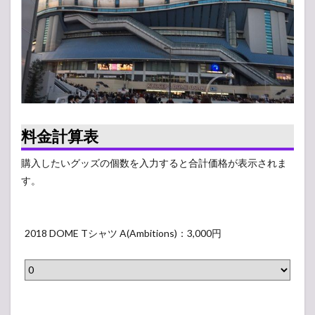
グッ
ズ列
レポ
2
【ア
ンケ
ー
ト】
人気
投票
料金計算表
所
購入したいグッズの個数を入力すると合計価格が表示されま
す。
2
0
2018 DOME Tシャツ A(Ambitions)：3,000円
1
8
D
O
2