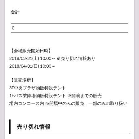
れ
（
ス
U
ラ
な
表
ノ
合計
R
ベ
い
示
ー
A
ル
ラ
さ
ド
L
）
ベ
れ
ー
)
ル
な
ム
（
）
い
（
【会場販売開始日時】
表
ラ
表
2018/03/31(土) 10:00～ ※売り切れ情報あり
示
ベ
示
2018/04/01(日) 10:00～
さ
ル
さ
れ
）
れ
【販売場所】
な
な
3F中央プラザ物販特設テント
い
い
1Fバス乗降場物販特設テント ※開演までの販売
ラ
ラ
場内コンコース内 ※開場中のみの販売、一部のみの取り扱い
ベ
ベ
ル
ル
）
売り切れ情報
）