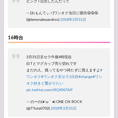
ピンクT完売したんだって
— [れもんてぃ♂]ワンオク当日に寝坊🤤🤤🤤
(@lemonalexandros)
2018年3月31日
16時台
3月31日京セラ午後4時現在
白Tとマグカップ売り切れです
まだの人、残ってるやつ待たずに買えますよ
#
ワンオク
#ワンオク京セラ1日目
#change
#ワン
オク好きと繋がりたい
pic.twitter.com/tRQfIN7AiP
— のーの(●´ω｀●) ONE OK ROCK
(@TYuta0702)
2018年3月31日