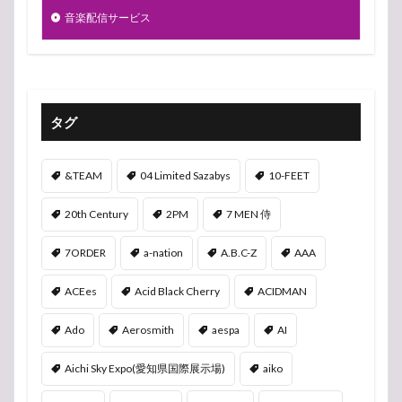
音楽配信サービス
タグ
&TEAM
04 Limited Sazabys
10-FEET
20th Century
2PM
7 MEN 侍
7ORDER
a-nation
A.B.C-Z
AAA
ACEes
Acid Black Cherry
ACIDMAN
Ado
Aerosmith
aespa
AI
Aichi Sky Expo(愛知県国際展示場)
aiko