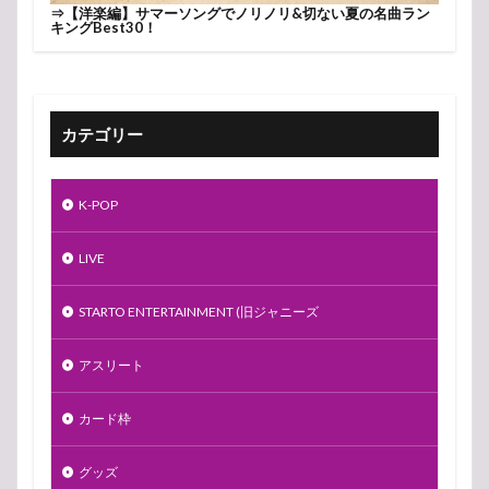
⇒
【洋楽編】サマーソングでノリノリ&切ない夏の名曲ラン
キングBest30！
カテゴリー
K-POP
LIVE
STARTO ENTERTAINMENT (旧ジャニーズ
アスリート
カード枠
グッズ