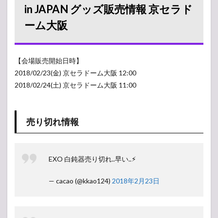
– in
in JAPAN グッズ販売情報 京セラド
JAPAN
ーム大阪
グッズ
販売情
報 京セ
ラドー
ム大阪
【会場販売開始日時】
2018/02/23(金) 京セラドーム大阪 12:00
1.1
売り
2018/02/24(土) 京セラドーム大阪 11:00
切れ
情報
1.2
売り切れ情報
グッ
ズ列
レポ
2
EXO 白鈍器売り切れ..早い..⚡︎
【ア
ンケ
— cacao (@kkao124)
2018年2月23日
ー
ト】
人気
投票