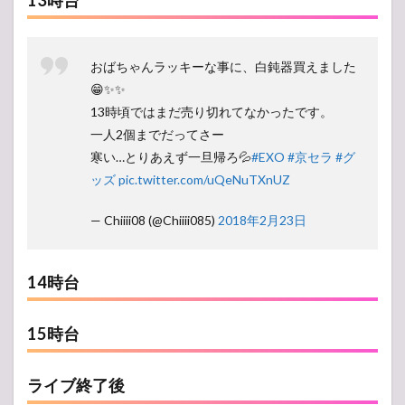
13時台
おばちゃんラッキーな事に、白鈍器買えました
😁✨✨
13時頃ではまだ売り切れてなかったです。
一人2個までだってさー
寒い…とりあえず一旦帰ろ💦
#EXO
#京セラ
#グ
ッズ
pic.twitter.com/uQeNuTXnUZ
— Chiiii08 (@Chiiii085)
2018年2月23日
14時台
15時台
ライブ終了後