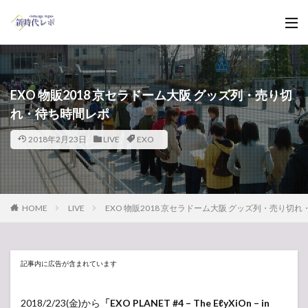
EXO 物販2018 京セラドーム大阪 グッズ列・売り切
れ・待ち時間レポ
2018年2月23日
LIVE
EXO
HOME
LIVE
EXO 物販2018 京セラドーム大阪 グッズ列・売り切
記事内に広告が含まれています
2018/2/23(金)から
「EXO PLANET #4 – The EℓyXiOn – in