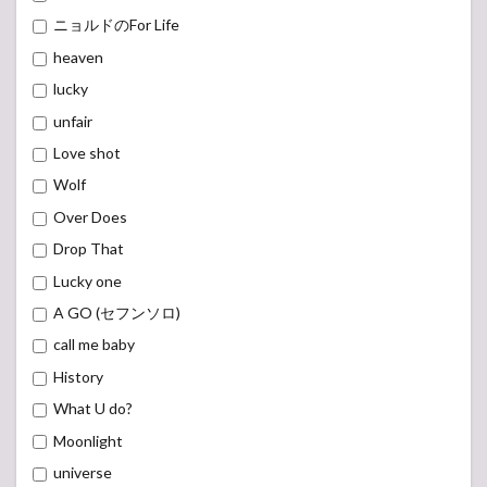
ニョルドのFor Life
heaven
lucky
unfair
Love shot
Wolf
Over Does
Drop That
Lucky one
A GO (セフンソロ)
call me baby
History
What U do?
Moonlight
universe