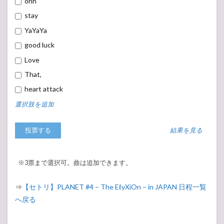
ohh
stay
YaYaYa
good luck
Love
That,
heart attack
選択肢を追加
結果を見る
※3票まで選択可。曲は追加できます。
⇒
【セトリ】PLANET #4 – The EℓyXiOn – in JAPAN 日程一覧
へ戻る