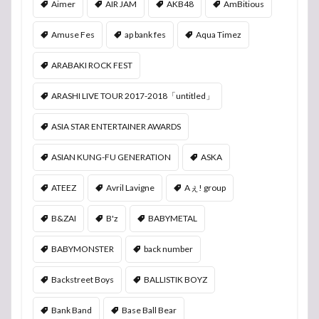
Aimer
AIR JAM
AKB48
AmBitious
Amuse Fes
ap bank fes
Aqua Timez
ARABAKI ROCK FEST
ARASHI LIVE TOUR 2017-2018「untitled」
ASIA STAR ENTERTAINER AWARDS
ASIAN KUNG-FU GENERATION
ASKA
ATEEZ
Avril Lavigne
Aぇ! group
B&ZAI
B'z
BABYMETAL
BABYMONSTER
back number
Backstreet Boys
BALLISTIK BOYZ
Bank Band
Base Ball Bear