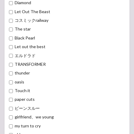
Diamond
Let Out The Beast
コスミックrailway
The star
Black Pearl
Let out the best
エルドラド
TRANSFORMER
thunder
oasis
Touch it
paper cuts
ビーンスルー
girlfriend、we young
my turn to cry