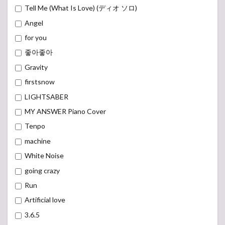
Tell Me (What Is Love) (ディオ ソロ)
Angel
for you
좋아좋아
Gravity
firstsnow
LIGHTSABER
MY ANSWER Piano Cover
Tenpo
machine
White Noise
going crazy
Run
Artificial love
3.6.5