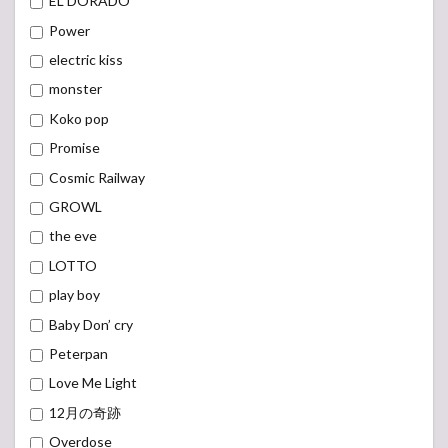
EL DORADO
Power
electric kiss
monster
Koko pop
Promise
Cosmic Railway
GROWL
the eve
LOTTO
play boy
Baby Don’ cry
Peterpan
Love Me Light
12月の奇跡
Overdose