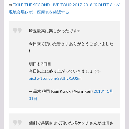
⇒
EXILE THE SECOND LIVE TOUR 2017-2018 “ROUTE 6・6”
1.4
変更
現地会場レポ・座席表を確認する
点
1.5
埼玉最高に楽しかったです✨
銀テ
2
今日来て頂いた皆さまありがとうございました
【ア
❗️
ンケ
ー
ト】
明日も2日目
人気
今日以上に盛り上がっていきましょう✨
投票
所
pic.twitter.com/SzUhvXaU2m
— 黒木 啓司 Keiji Kuroki (@iam_keiji)
2018年1月
31日
幽劇で共演させて頂いた橘ケンチさんが出演さ