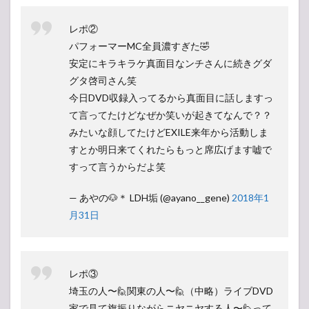
レポ②
パフォーマーMC全員濃すぎた🤣
安定にキラキラケ真面目なンチさんに続きグダ
グタ啓司さん笑
今日DVD収録入ってるから真面目に話しますっ
て言ってたけどなぜか笑いが起きてなんで？？
みたいな顔してたけどEXILE来年から活動しま
すとか明日来てくれたらもっと席広げます嘘で
すって言うからだよ笑
— あやの🐶＊ LDH垢 (@ayano__gene)
2018年1
月31日
レポ③
埼玉の人〜🙋関東の人〜🙋（中略）ライブDVD
家で見て旗振りながらニヤニヤする人〜🙋って