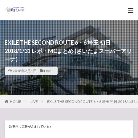
EXILE THE SECOND ROUTE 6・6 埼玉 初日
2018/1/31 レポ・MCまとめ (さいたまスーパーアリ
ーナ)
2018年2月1日
LIVE
HOME
LIVE
EXILE THE SECOND ROUTE 6・6 埼玉 初日 201
記事内に広告が含まれています