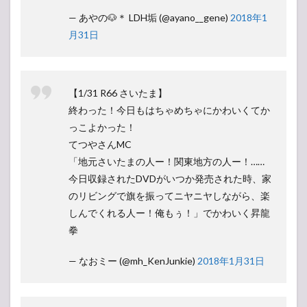
— あやの🐶＊ LDH垢 (@ayano__gene)
2018年1
月31日
【1/31 R66 さいたま】
終わった！今日もはちゃめちゃにかわいくてか
っこよかった！
てつやさんMC
「地元さいたまの人ー！関東地方の人ー！……
今日収録されたDVDがいつか発売された時、家
のリビングで旗を振ってニヤニヤしながら、楽
しんでくれる人ー！俺もぅ！」でかわいく昇龍
拳
— なおミー (@mh_KenJunkie)
2018年1月31日