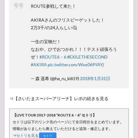
ROUTE参戦して来た！
AKIRAさんのフリスビーゲットした！
2万3千/の24人らしい🤔
一生の宝物だ！
なおや、ひでおつかれ！！！テスト頑張ろう
ぜ！
#ROUTE6・6
#EXILETHESECOND
#AKIRA
pic.twitter.com/Woe069YAYj
— 森 遥希 (@ha_ru_ki619)
2018年1月31日
⇒【さいたまスーパーアリーナ】レポの続きを見る
【LIVE TOUR 2017-2018 “ROUTE 6・6” セトリ】
セトリは以下のリンク先のページにて全日程分をまとめています。
情報がありましたら教えていただけると追加・修正します。
⇒
セトリを見る
セトリ