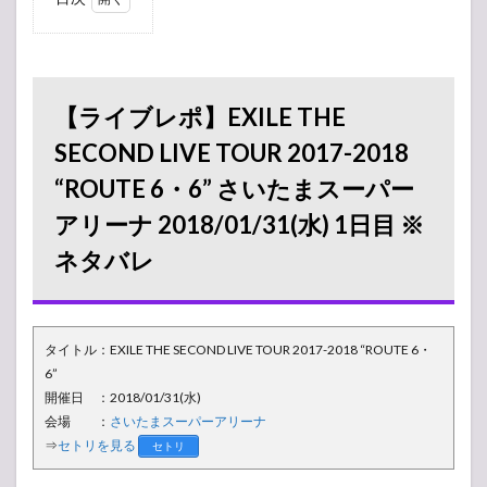
1
【ライブ
レポ】EXILE
THE SECOND
LIVE TOUR
2017-2018
【ライブレポ】EXILE THE
“ROUTE 6・6”
さいたまスーパ
SECOND LIVE TOUR 2017-2018
ーアリーナ
“ROUTE 6・6” さいたまスーパー
2018/01/31(水)
1日目 ※ネタバ
アリーナ 2018/01/31(水) 1日目 ※
レ
ネタバレ
1.1
トロ
ッコ
情報
タイトル：EXILE THE SECOND LIVE TOUR 2017-2018 “ROUTE 6・
1.2
6”
曲レ
ポ
開催日 ：2018/01/31(水)
会場 ：
さいたまスーパーアリーナ
1.3
⇒
セトリを見る
セトリ
MCレ
ポ