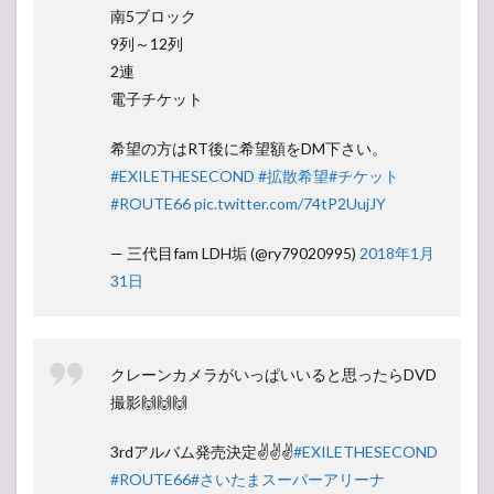
南5ブロック
9列～12列
2連
電子チケット
希望の方はRT後に希望額をDM下さい。
#EXILETHESECOND
#拡散希望
#チケット
#ROUTE66
pic.twitter.com/74tP2UujJY
— 三代目fam LDH垢 (@ry79020995)
2018年1月
31日
クレーンカメラがいっぱいいると思ったらDVD
撮影🙌🙌🙌
3rdアルバム発売決定✌✌✌
#EXILETHESECOND
#ROUTE66
#さいたまスーパーアリーナ