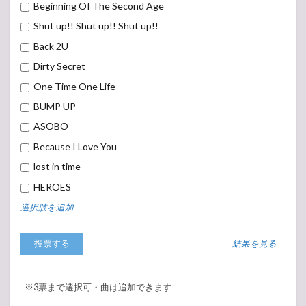
Beginning Of The Second Age
Shut up!! Shut up!! Shut up!!
Back 2U
Dirty Secret
One Time One Life
BUMP UP
ASOBO
Because I Love You
lost in time
HEROES
選択肢を追加
結果を見る
※3票まで選択可・曲は追加できます