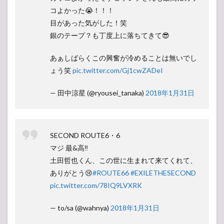
コよかった😭！！！
目があった気がした！笑
銀のテープ？も丁度上に落ちてきて😎
あぁしばらくこの興奮が冷めることは無いでし
ょう笑
pic.twitter.com/Gj1cwZADeI
— 田中涼星 (@ryousei_tanaka)
2018年1月31日
SECOND ROUTE6・6
マジ 最&高‼️
土田哲也くん、この世に生まれて来てくれて、
ありがとう😢
#ROUTE66
#EXILETHESECOND
pic.twitter.com/78IQ9LVXRK
— to/sa (@wahnya)
2018年1月31日