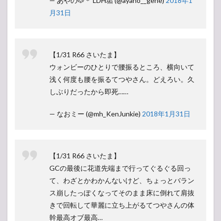
— あやの🐶＊ LDH垢 (@ayano__gene)
2018年1
月31日
【1/31 R66 さいたま】
ウォンビーのひとりで腰振るところ、横向いて
浅く何度も腰を振るてつやさん。どえろい。久
しぶりだったから即死……
— なおミー (@mh_KenJunkie)
2018年1月31日
【1/31 R66 さいたま】
GCの最後に花道先端まで行ってぐるぐる回っ
て、わざとかわかんないけど、ちょっとバラン
ス崩したっぽくなってそのまま床に倒れて肩抜
きで回転して華麗に立ち上がるてつやさんの体
幹最高オブ最高…