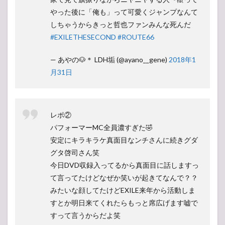
やった後に「俺も」って可愛くジャンプなんて
しちゃうからきっと哲也ファンみんな死んだ
#EXILETHESECOND
#ROUTE66
— あやの🐶＊ LDH垢 (@ayano__gene)
2018年1
月31日
レポ②
パフォーマーMC全員濃すぎた🤣
安定にキラキラケ真面目なンチさんに続きグダ
グタ啓司さん笑
今日DVD収録入ってるから真面目に話しますっ
て言ってたけどなぜか笑いが起きてなんで？？
みたいな顔してたけどEXILE来年から活動しま
すとか明日来てくれたらもっと席広げます嘘で
すって言うからだよ笑