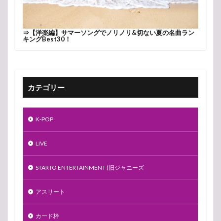
⇒
【洋楽編】サマーソングでノリノリ&切ない夏の名曲ラン
キングBest30！
カテゴリー
K-POP
LIVE
STARTO ENTERTAINMENT (旧ジャニーズ
アスリート
カード枠