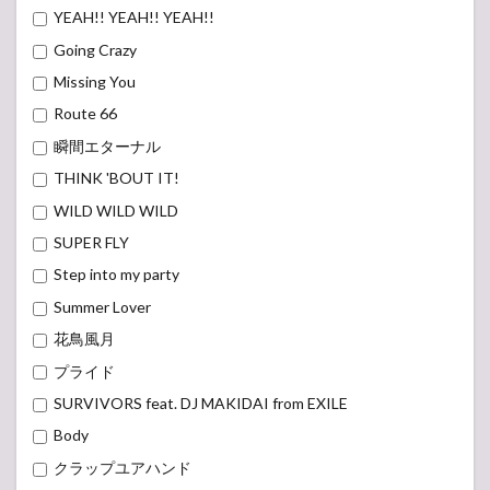
YEAH!! YEAH!! YEAH!!
Going Crazy
Missing You
Route 66
瞬間エターナル
THINK 'BOUT IT!
WILD WILD WILD
SUPER FLY
Step into my party
Summer Lover
花鳥風月
プライド
SURVIVORS feat. DJ MAKIDAI from EXILE
Body
クラップユアハンド