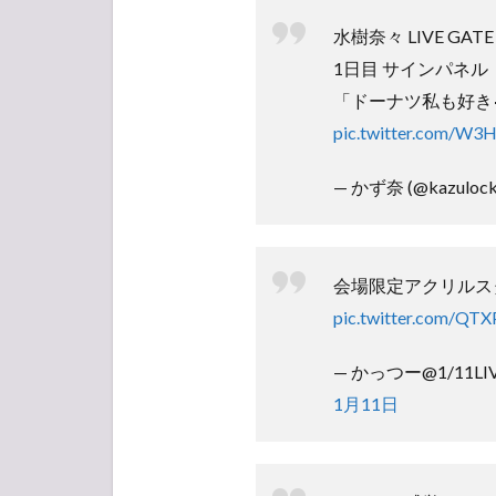
水樹奈々 LIVE GATE
1日目 サインパネル
「ドーナツ私も好き
pic.twitter.com/W
— かず奈 (@kazuloc
会場限定アクリルス
pic.twitter.com/QT
— かっつー@1/11LIV
1月11日