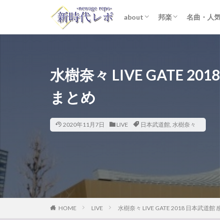
about
邦楽
名曲・人
ライター紹介
プライバシーポリシー
免責事項
STARTO ENTER
女性アイドル
K-POP
洋楽
おすすめ
歌詞考察
水樹奈々 LIVE GATE 
まとめ
2020年11月7日
LIVE
日本武道館
,
水樹奈々
HOME
LIVE
水樹奈々 LIVE GATE 2018 日本武