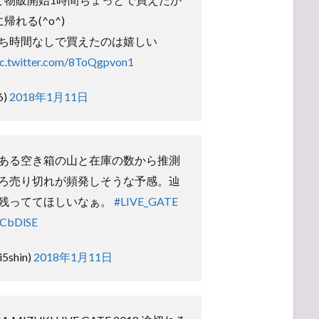
れる(^o^)
ち時間なしで買えたのは嬉しい
ic.twitter.com/8ToQgpvon1
6)
2018年1月11日
ある空き箱の山と在庫の数から推測
ろ売り切れが頻発しそうな予感。辿
残っててほしいなぁ。
#LIVE_GATE
gCbDlSE
i5shin)
2018年1月11日