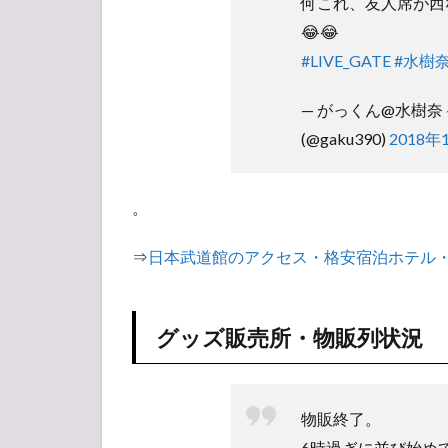
何これ、友人席が西
ズ販
売
😂😂
所・
#LIVE_GATE
#水樹
物販
列状
— がっくん@水樹奈々
況
(@gaku390)
2018年
1.3
会場
の様
。
子
1.4
⇒
日本武道館のアクセス・格安宿泊ホテル
ツア
ート
ラッ
グッズ販売所・物販列状況
ク
1.5
チケ
ット
物販終了。
1.6
6時過ぎに並び始め