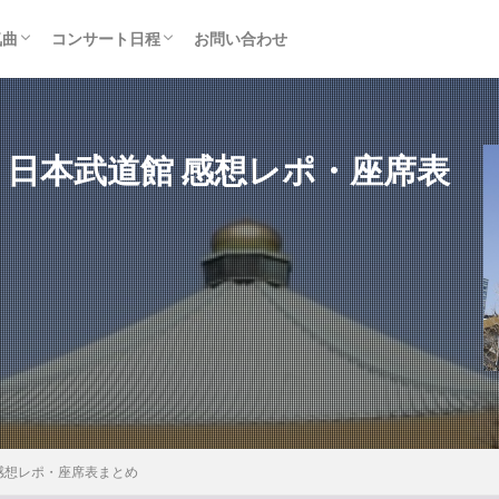
気曲
コンサート日程
お問い合わせ
TAINMENT (旧ジャニーズ)
アルバム
セトリ・まとめ
ライブレポ
カード枠
2018 日本武道館 感想レポ・座席表
道館 感想レポ・座席表まとめ