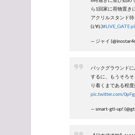
祝花
ら1回家に荷物置きに帰
1.7
アクリルスタンド待
2018/01/11(木)
(≧∀≦)
#LIVE_GATE
p
1.8
— ジャイ (@inostar4
2018/01/13(土)
1.9
2018/01/14(日)
バックグラウンドに
1.10
するに、もうそろそ
2018/01/16(火)
り着くまである程度
1.11
pic.twitter.com/0pF
2018/01/18(木)
1.12
— smart-gti-up! (@gt
2018/01/20(土)
2
【ア