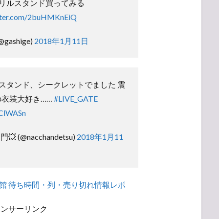
リルスタンド買ってみる
itter.com/2buHMKnEiQ
gashige)
2018年1月11日
スタンド、シークレットでました 震
の衣装大好き……
#LIVE_GATE
hClWASn
💥 (@nacchandetsu)
2018年1月11
道館 待ち時間・列・売り切れ情報レポ
ポンサーリンク