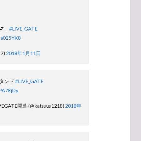
」
#LIVE_GATE
3Ha025YK8
k7)
2018年1月11日
タンド
#LIVE_GATE
XPA78jDy
EGATE開幕 (@katsuuu1218)
2018年