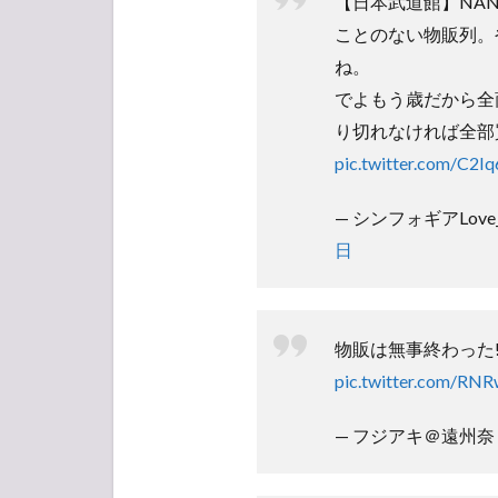
【日本武道館】NANA M
ンケ
ー
ことのない物販列。
ト】
ね。
人気
投票
でよもう歳だから全
所
り切れなければ全部
pic.twitter.com/C2I
— シンフォギアLove_bo
日
物販は無事終わった
pic.twitter.com/RN
— フジアキ＠遠州奈々会 