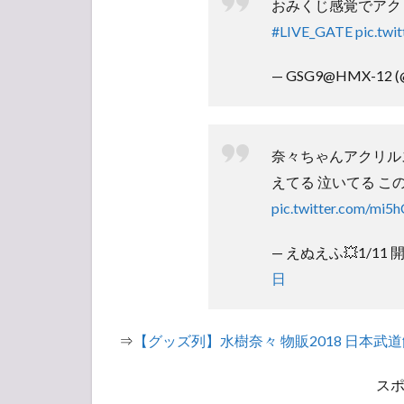
おみくじ感覚でアク
#LIVE_GATE
pic.tw
— GSG9@HMX-12 (@
奈々ちゃんアクリル
えてる 泣いてる こ
pic.twitter.com/mi5
— えぬえふ💥1/11 開門
日
⇒
【グッズ列】水樹奈々 物販2018 日本武
ス