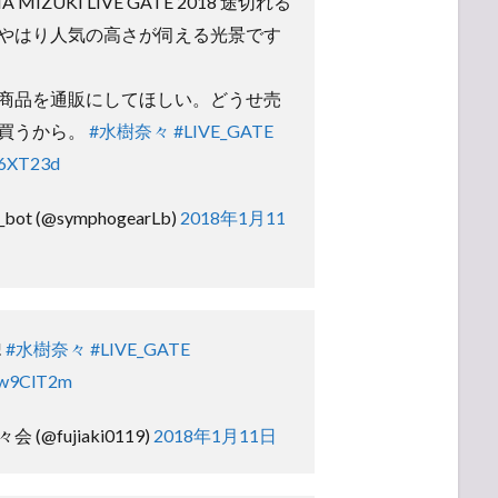
IZUKI LIVE GATE 2018 途切れる
やはり人気の高さが伺える光景です
商品を通販にしてほしい。どうせ売
買うから。
#水樹奈々
#LIVE_GATE
q6XT23d
t (@symphogearLb)
2018年1月11
!
#水樹奈々
#LIVE_GATE
Rw9ClT2m
(@fujiaki0119)
2018年1月11日