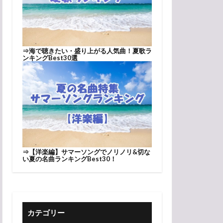
⇒
海で聴きたい・盛り上がる人気曲！夏歌ラ
ンキングBest30選
⇒
【洋楽編】サマーソングでノリノリ&切な
い夏の名曲ランキングBest30！
カテゴリー