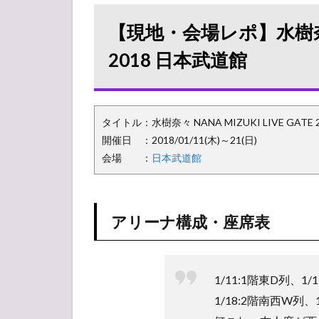
地・会
場レ
【現地・会場レポ】水樹奈々 N
ポ】水
樹奈々
2018 日本武道館
NANA
MIZUKI
LIVE
GATE
タイトル：水樹奈々 NANA MIZUKI LIVE GATE 2
2018 日
本武道
開催日 ：2018/01/11(木)～21(日)
館
会場 ：
日本武道館
1.1
アリ
ーナ
アリーナ構成・座席表
構
成・
座席
表
1/11:1階東D列、1/
1.2
1/18:2階南西W列、1/
グッ