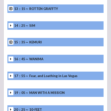
13：15～ ROTTEN GRAFFTY
14：25～ SiM
15：35～ KEMURI
16：45～ WANIMA
17：55～ Fear, and Loathing in Las Vegas
19：05～ MAN WITH A MISSION
20：25～ 10-FEET