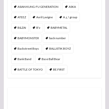
ASIAN KUNG-FU GENERATION
ASKA
ATEEZ
Avril Lavigne
Aぇ! group
B&ZAI
B'z
BABYMETAL
BABYMONSTER
back number
Backstreet Boys
BALLISTIK BOYZ
Bank Band
Base Ball Bear
BATTLE OF TOKYO
BE:FIRST