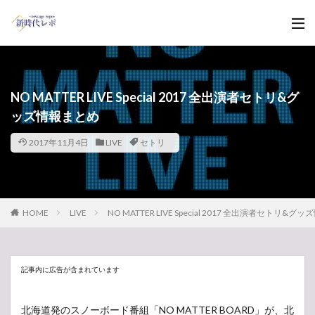
NO MATTER LIVE Special 2017 全出演者セトリ&グ
ッズ情報まとめ
2017年11月4日
LIVE
セトリ
HOME
LIVE
NO MATTER LIVE Special 2017 全出演者セトリ&
記事内に広告が含まれています
北海道発のスノーボード番組「NO MATTER BOARD」が、北