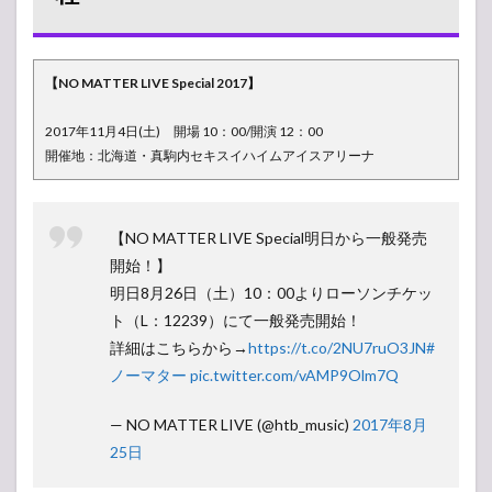
MATTER
LIVE
Special
2017 座
【NO MATTER LIVE Special 2017】
席表
2017年11月4日(土) 開場 10：00/開演 12：00
3
開催地：北海道・真駒内セキスイハイムアイスアリーナ
【タ
イム
テー
ブ
ル】
【NO MATTER LIVE Special明日から一般発売
11
開始！】
月4
明日8月26日（土）10：00よりローソンチケッ
日
出演
ト（L：12239）にて一般発売開始！
者ア
詳細はこちらから→
https://t.co/2NU7ruO3JN
#
ーテ
ノーマター
pic.twitter.com/vAMP9Olm7Q
ィス
ト
セト
— NO MATTER LIVE (@htb_music)
2017年8月
リ
25日
4
【グ
ッズ一