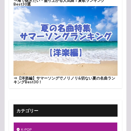
⇒
海で聴きたい・盛り上がる人気曲！夏歌ランキング
Best30選
⇒
【洋楽編】サマーソングでノリノリ&切ない夏の名曲ラン
キングBest30！
カテゴリー
K-POP