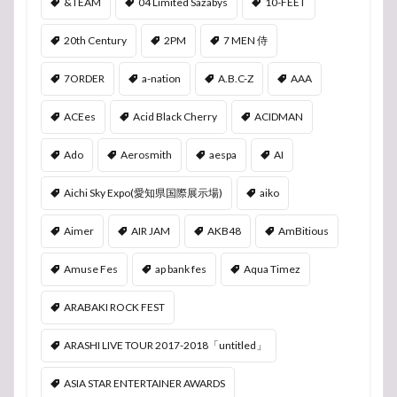
&TEAM
04 Limited Sazabys
10-FEET
20th Century
2PM
7 MEN 侍
7ORDER
a-nation
A.B.C-Z
AAA
ACEes
Acid Black Cherry
ACIDMAN
Ado
Aerosmith
aespa
AI
Aichi Sky Expo(愛知県国際展示場)
aiko
Aimer
AIR JAM
AKB48
AmBitious
Amuse Fes
ap bank fes
Aqua Timez
ARABAKI ROCK FEST
ARASHI LIVE TOUR 2017-2018「untitled」
ASIA STAR ENTERTAINER AWARDS