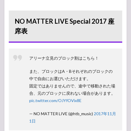
覧】NO
MATTER
LIVE
NO MATTER LIVE Special 2017 座
Special
2017（物
席表
販）
4.1
オフ
ィシ
ャル
アリーナ立見のブロック割はこちら！
グッ
ズ
また、ブロックはA・Bそれぞれのブロックの
5
中で自由にお選びいただけます。
【ア
固定ではありませんので、途中で移動された場
ンケ
合、元のブロックに戻れない場合があります。
ー
ト】
pic.twitter.com/OJYfOVix8E
みん
なの
— NO MATTER LIVE (@htb_music)
2017年11月
人気
投票
1日
所