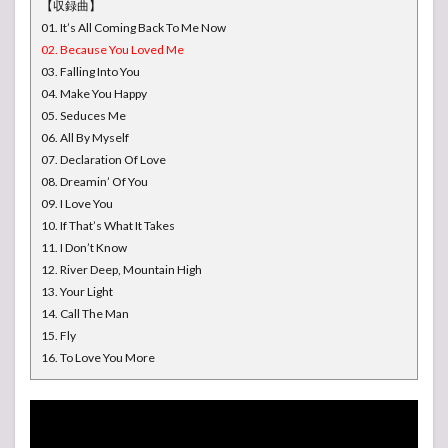
【収録曲】
01. It’s All Coming Back To Me Now
02. Because You Loved Me
03. Falling Into You
04. Make You Happy
05. Seduces Me
06. All By Myself
07. Declaration Of Love
08. Dreamin’ Of You
09. I Love You
10. If That’s What It Takes
11. I Don’t Know
12. River Deep, Mountain High
13. Your Light
14. Call The Man
15. Fly
16. To Love You More