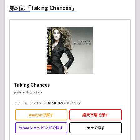
ン
第5位.「Taking Chances」
グ：
第5位
～第1
位
2
ラン
キン
グま
とめ
3
【無
料」
Taking Chances
公式
の音
posted with
カエレバ
楽配
セリーヌ・ディオン SMJ(SME)(M) 2007-11-07
信サ
ービ
Amazonで探す
楽天市場で探す
ス
Yahooショッピングで探す
7netで探す