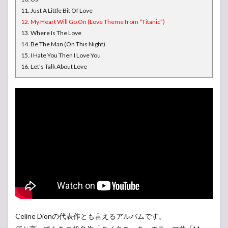
11. Just A Little Bit Of Love
12. My Heart Will Go On (Love Theme from “Titanic”)
13. Where Is The Love
14. Be The Man (On This Night)
15. I Hate You Then I Love You
16. Let’s Talk About Love
Celine Dionの代表作とも言えるアルバムです。