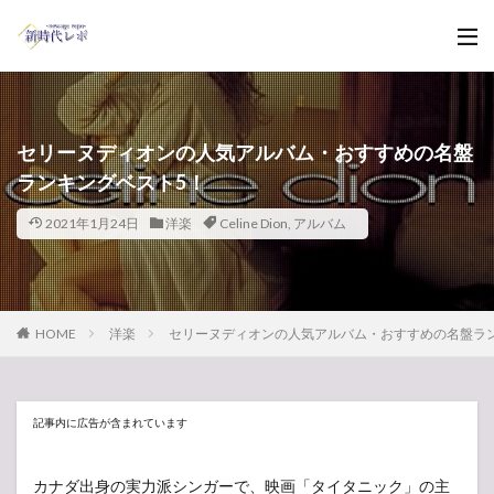
セリーヌディオンの人気アルバム・おすすめの名盤
ランキングベスト5！
2021年1月24日
洋楽
Celine Dion
,
アルバム
HOME
洋楽
セリーヌディオンの人気アルバム・おすすめの名盤ラ
記事内に広告が含まれています
カナダ出身の実力派シンガーで、映画「タイタニック」の主