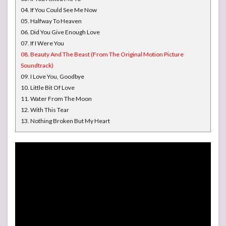
04. If You Could See Me Now
05. Halfway To Heaven
06. Did You Give Enough Love
07. If I Were You
08. Beauty And The Beast (From The Original Motion Picture
Soundtrack)
09. I Love You, Goodbye
10. Little Bit Of Love
11. Water From The Moon
12. With This Tear
13. Nothing Broken But My Heart