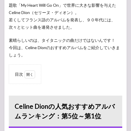
題歌「My Heart Will Go On」で世界に大きな影響を与えた
Celine Dion（セリーヌ・ディオン）。
若くしてフランス語のアルバムを発表し、９０年代には、
次々とヒット曲を連発させました。
素晴らしいのは、タイタニックの曲だけではないんです！
今回は、Celine Dionのおすすめアルバムをご紹介していきま
しょう。
目次
1
Celine
Dion
の人
気お
Celine Dionの人気おすすめアルバ
すす
めア
ムランキング：第5位～第1位
ルバ
ムラ
ンキ