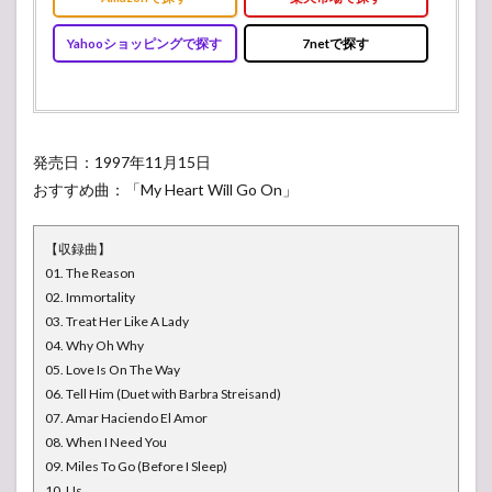
Yahooショッピングで探す
7netで探す
発売日：1997年11月15日
おすすめ曲：「My Heart Will Go On」
【収録曲】
01. The Reason
02. Immortality
03. Treat Her Like A Lady
04. Why Oh Why
05. Love Is On The Way
06. Tell Him (Duet with Barbra Streisand)
07. Amar Haciendo El Amor
08. When I Need You
09. Miles To Go (Before I Sleep)
10. Us