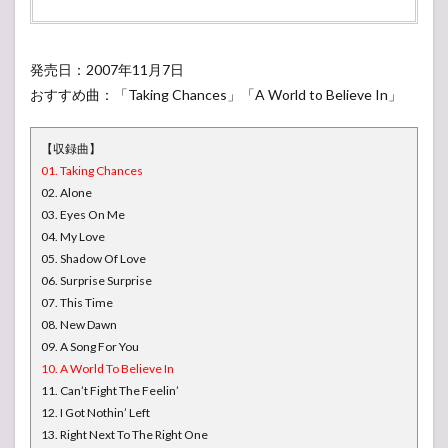
発売日：2007年11月7日
おすすめ曲：「Taking Chances」「A World to Believe In」
【収録曲】
01. Taking Chances
02. Alone
03. Eyes On Me
04. My Love
05. Shadow Of Love
06. Surprise Surprise
07. This Time
08. New Dawn
09. A Song For You
10. A World To Believe In
11. Can’t Fight The Feelin’
12. I Got Nothin’ Left
13. Right Next To The Right One