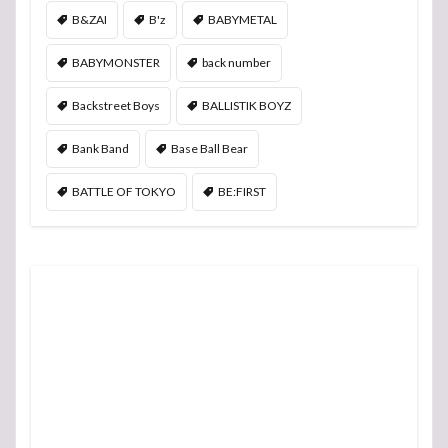
B&ZAI
B'z
BABYMETAL
BABYMONSTER
back number
Backstreet Boys
BALLISTIK BOYZ
Bank Band
Base Ball Bear
BATTLE OF TOKYO
BE:FIRST