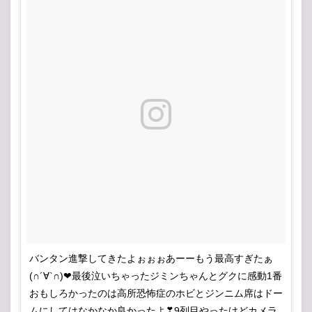
バンタン進撃してきたよぉぉぉあーーもう最高すぎたぁ
(∩´∀`∩)❤最後泣いちゃったジミンちゃんとグクに感動1番
おもしろかったのは高所恐怖症のホビとジンニム席はドー
ムにしてはなかなか良かったよ❣9列目やったけどカメラ