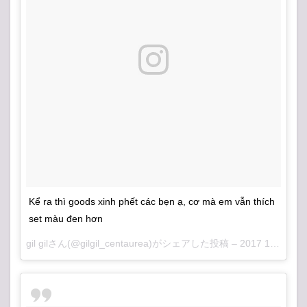
Kể ra thì goods xinh phết các bẹn ạ, cơ mà em vẫn thích
set màu đen hơn
gil gilさん(@gilgil_centaurea)がシェアした投稿 –
2017 10月 13 4:39午後 PDT