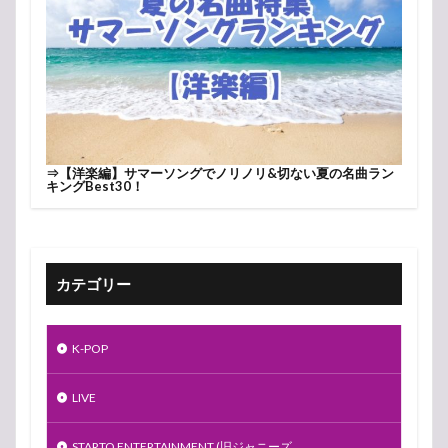
⇒
【洋楽編】サマーソングでノリノリ&切ない夏の名曲ラン
キングBest30！
カテゴリー
K-POP
LIVE
STARTO ENTERTAINMENT (旧ジャニーズ