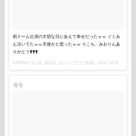
初ドーム公演の大切な日に会えて幸せだったㅠㅠ ぐくみ
ん泣いてたㅠㅠ天使かと思ったㅠㅠ りこち、みおりんあ
りがとう❣️❣️❣️
YURINAさん(@_y0112_)がシェアした投稿 –
2017 10月 14 6:03午前 PDT