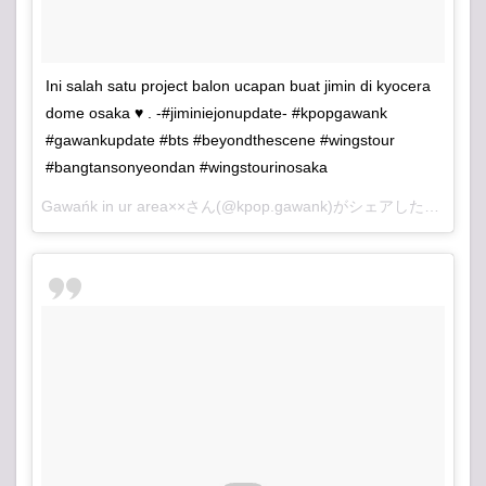
Ini salah satu project balon ucapan buat jimin di kyocera
dome osaka ♥ . -#jiminiejonupdate- #kpopgawank
#gawankupdate #bts #beyondthescene #wingstour
#bangtansonyeondan #wingstourinosaka
Gawańk in ur area××さん(@kpop.gawank)がシェアした投稿 –
2