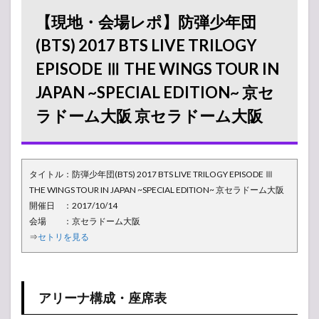
弾少年団
(BTS)
【現地・会場レポ】防弾少年団
2017 BTS
LIVE
(BTS) 2017 BTS LIVE TRILOGY
TRILOGY
EPISODE Ⅲ THE WINGS TOUR IN
EPISODE
Ⅲ THE
JAPAN ~SPECIAL EDITION~ 京セ
WINGS
TOUR IN
ラドーム大阪 京セラドーム大阪
JAPAN
~SPECIAL
EDITION~
京セラド
ーム大阪
タイトル：防弾少年団(BTS) 2017 BTS LIVE TRILOGY EPISODE Ⅲ
京セラド
THE WINGS TOUR IN JAPAN ~SPECIAL EDITION~ 京セラドーム大阪
ーム大阪
開催日 ：2017/10/14
1.1
会場 ：京セラドーム大阪
アリ
⇒
セトリを見る
ーナ
構
成・
座席
表
アリーナ構成・座席表
1.2