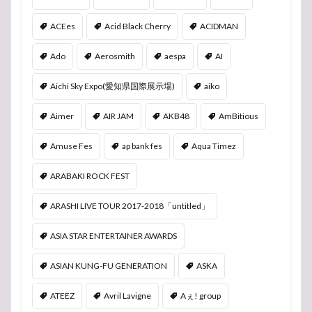
ACEes
Acid Black Cherry
ACIDMAN
Ado
Aerosmith
aespa
AI
Aichi Sky Expo(愛知県国際展示場)
aiko
Aimer
AIR JAM
AKB48
AmBitious
Amuse Fes
ap bank fes
Aqua Timez
ARABAKI ROCK FEST
ARASHI LIVE TOUR 2017-2018「untitled」
ASIA STAR ENTERTAINER AWARDS
ASIAN KUNG-FU GENERATION
ASKA
ATEEZ
Avril Lavigne
Aぇ! group