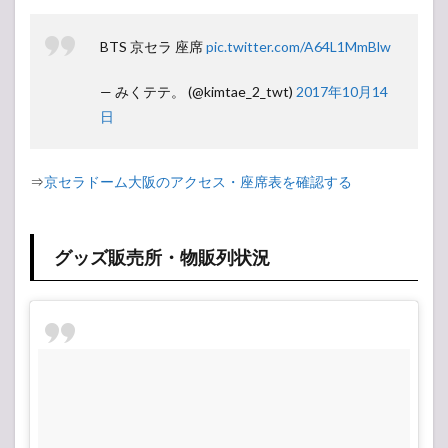
グッ
ズ販
BTS 京セラ 座席
pic.twitter.com/A64L1MmBlw
売
所・
物販
— みくテテ。 (@kimtae_2_twt)
2017年10月14
列状
日
況
1.3
会場
⇒
京セラドーム大阪のアクセス・座席表を確認する
の様
子
グッズ販売所・物販列状況