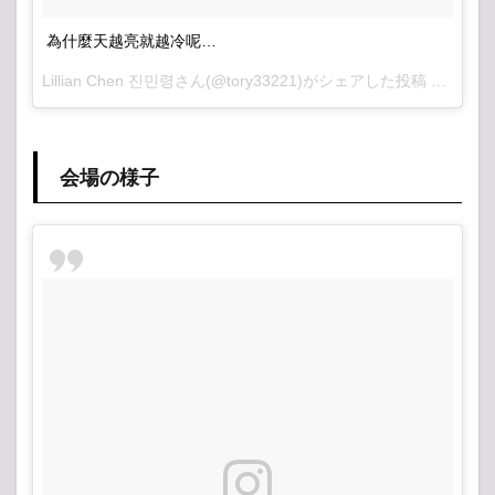
為什麼天越亮就越冷呢…
Lillian Chen 진민령さん(@tory33221)がシェアした投稿 –
2017 
会場の様子