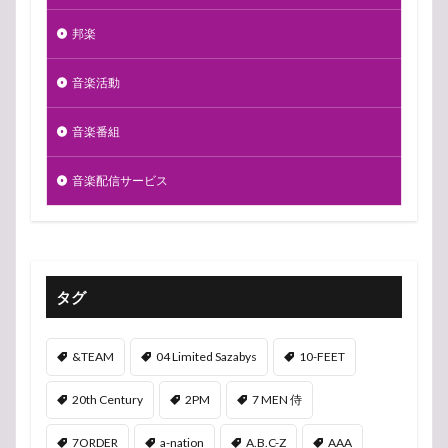
邦楽
音楽活動
音楽番組
音楽配信サービス
タグ
&TEAM
04 Limited Sazabys
10-FEET
20th Century
2PM
7 MEN 侍
7ORDER
a-nation
A.B.C-Z
AAA