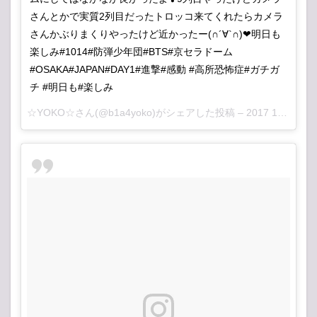
さんとかで実質2列目だったトロッコ来てくれたらカメラ
さんかぶりまくりやったけど近かったー(∩´∀`∩)❤明日も
楽しみ#1014#防弾少年団#BTS#京セラドーム
#OSAKA#JAPAN#DAY1#進撃#感動 #高所恐怖症#ガチガ
チ #明日も#楽しみ
☆YOKO☆さん(@b1a4yoko)がシェアした投稿 –
2017 10月 14 6:13午前 PDT