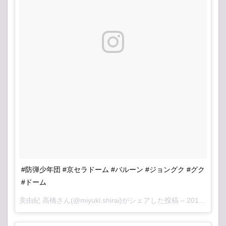
#防弾少年団 #京セラドーム #バルーン #ジョングク #グク
#ドーム
美由紀 高橋さん(@miyuki.shirai)がシェアした投稿 –
2017 10月 14 12:24午前 PDT