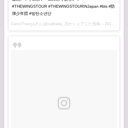
#THEWINGSTOUR #THEWINGSTOURINJapan #bts #防
弾少年団 #방탄소년단
Carol Françaさん(@catbaby_3)がシェアした投稿 –
2017 10月 14 4:54午前 PDT