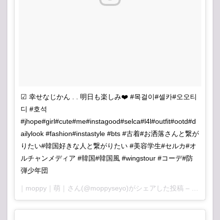
☑︎ 幸せなじかん . . 明日も楽しみ❤️ #목걸이#셀카#오오티
디 #호석
#jhope#girl#cute#me#instagood#selca#l4l#outfit#ootd#d
ailylook #fashion#instastyle #bts #古着#お洒落さんと繋が
りたい#韓国好きな人と繋がりたい #美容学生#セルカ#オ
ルチャンメディア #韓国#韓国風 #wingstour #コーデ#防
弾少年団
｜moppy｜萌｜さん(@moppyseyo)がシェアした投稿 –
2017 10