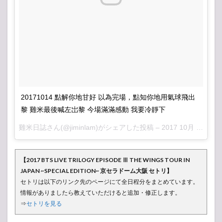
20171014 點解你地甘好 以為完場，點知你地用氣球飛出
黎 雞米最後喊左岀黎 今場滿滿感動 我要冷靜下
雞米日誌さん(@jiminlam)がシェアした投稿 –
2017 10月 14 4:21午前 PDT
【2017 BTS LIVE TRILOGY EPISODE Ⅲ THE WINGS TOUR IN
JAPAN ~SPECIAL EDITION~ 京セラドーム大阪 セトリ】
セトリは以下のリンク先のページにて全日程分をまとめています。
情報がありましたら教えていただけると追加・修正します。
⇒
セトリを見る