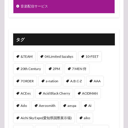
音楽配信サービス
タグ
&TEAM
04 Limited Sazabys
10-FEET
20th Century
2PM
7 MEN 侍
7ORDER
a-nation
A.B.C-Z
AAA
ACEes
Acid Black Cherry
ACIDMAN
Ado
Aerosmith
aespa
AI
Aichi Sky Expo(愛知県国際展示場)
aiko