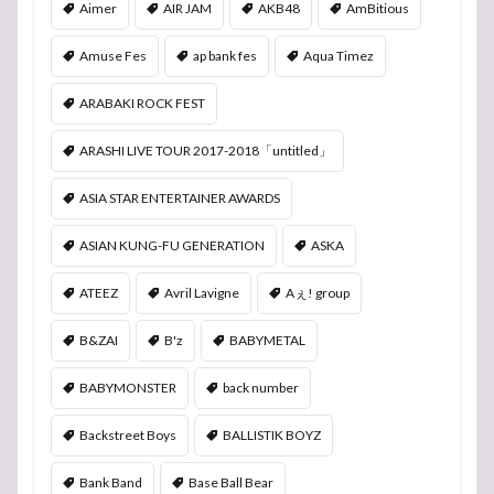
Aimer
AIR JAM
AKB48
AmBitious
Amuse Fes
ap bank fes
Aqua Timez
ARABAKI ROCK FEST
ARASHI LIVE TOUR 2017-2018「untitled」
ASIA STAR ENTERTAINER AWARDS
ASIAN KUNG-FU GENERATION
ASKA
ATEEZ
Avril Lavigne
Aぇ! group
B&ZAI
B'z
BABYMETAL
BABYMONSTER
back number
Backstreet Boys
BALLISTIK BOYZ
Bank Band
Base Ball Bear