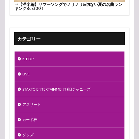
⇒
【洋楽編】サマーソングでノリノリ&切ない夏の名曲ラン
キングBest30！
カテゴリー
K-POP
LIVE
STARTO ENTERTAINMENT (旧ジャニーズ
アスリート
カード枠
グッズ