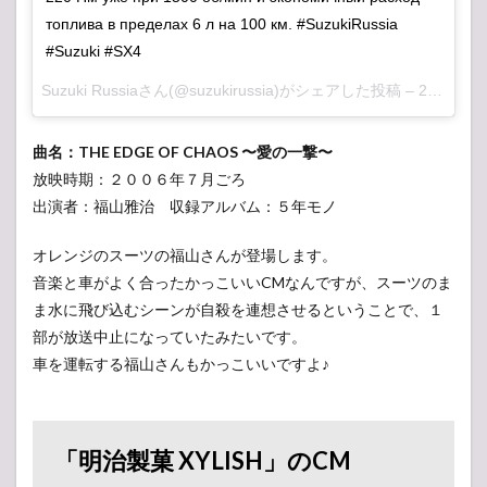
топлива в пределах 6 л на 100 км. #SuzukiRussia
#Suzuki #SX4
Suzuki Russiaさん(@suzukirussia)がシェアした投稿 –
2017 8月 18 1:00午前 PDT
曲名：THE EDGE OF CHAOS 〜愛の一撃〜
放映時期：２００６年７月ごろ
出演者：福山雅治 収録アルバム：５年モノ
オレンジのスーツの福山さんが登場します。
音楽と車がよく合ったかっこいいCMなんですが、スーツのま
ま水に飛び込むシーンが自殺を連想させるということで、１
部が放送中止になっていたみたいです。
車を運転する福山さんもかっこいいですよ♪
「明治製菓 XYLISH」のCM