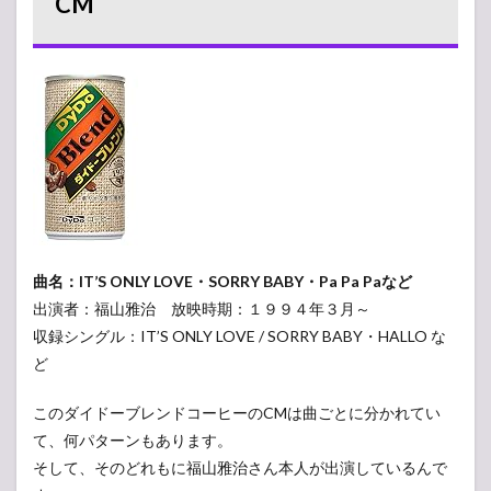
CM
ー」
の
CM
2
「TOSHIBA
REGZA」の
CM
3
「POCARI
SWEAT」
のCM
曲名：IT’S ONLY LOVE・SORRY BABY・Pa Pa Paなど
4
「SUZUKI
出演者：福山雅治 放映時期：１９９４年３月～
SX4」の
収録シングル：IT’S ONLY LOVE / SORRY BABY・HALLO な
CM
ど
5
「明
治製菓
このダイドーブレンドコーヒーのCMは曲ごとに分かれてい
XYLISH」
て、何パターンもあります。
のCM
そして、そのどれもに福山雅治さん本人が出演しているんで
6