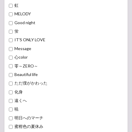
虹
MELODY
Good night
蛍
IT'S ONLY LOVE
Message
心color
零～ZERO～
Beautiful life
ただ僕がかわった
化身
遠くへ
暁
明日へのマーチ
蜜柑色の夏休み