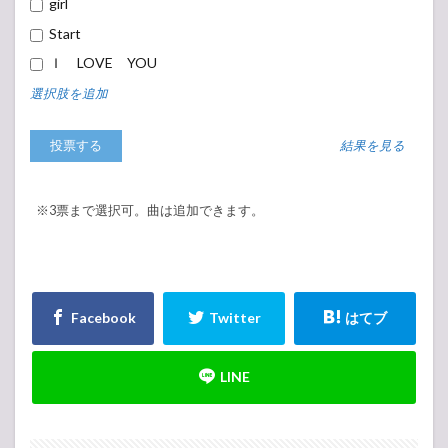
girl
Start
Ｉ LOVE YOU
選択肢を追加
結果を見る
※3票まで選択可。曲は追加できます。