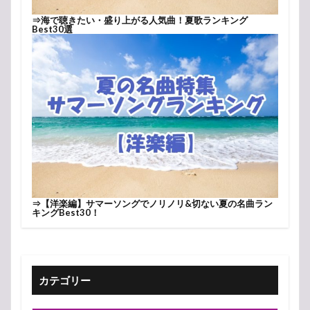
⇒
海で聴きたい・盛り上がる人気曲！夏歌ランキング
Best30選
⇒
【洋楽編】サマーソングでノリノリ&切ない夏の名曲ラン
キングBest30！
カテゴリー