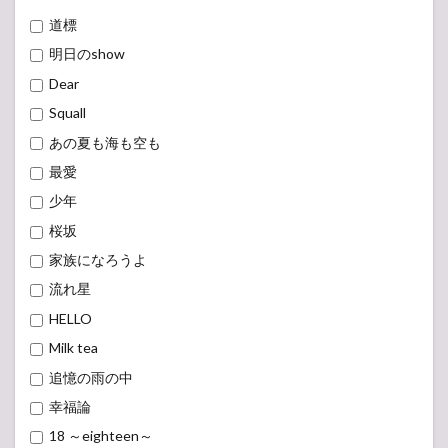
道標
明日のshow
Dear
Squall
あの夏も海も空も
最愛
少年
桜坂
家族になろうよ
流れ星
HELLO
Milk tea
追憶の雨の中
幸福論
18 ～eighteen～