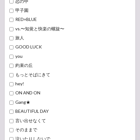
恋の中
甲子園
RED×BLUE
vs.〜知覚と快楽の螺旋〜
旅人
GOOD LUCK
you
約束の丘
もっとそばにきて
hey!
ON AND ON
Gang★
BEAUTIFUL DAY
言い出せなくて
そのままで
泣いたりしないで