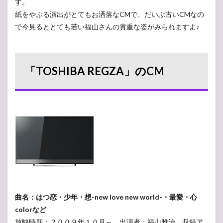
す。
CM
ソン
紙をやぶる演出がとてもお洒落なCMで、だいぶ古いCMなの
グま
で今見るととても若い福山さんの貴重な姿がみられますよ♪
とめ
7
【無
料」
「TOSHIBA REGZA」のCM
公式
の音
楽配
信サ
ービ
ス
曲名：はつ恋・少年・想-new love new world-・最愛・心
colorなど
放映時期：２００９年１０月～ 出演者：福山雅治 収録ア