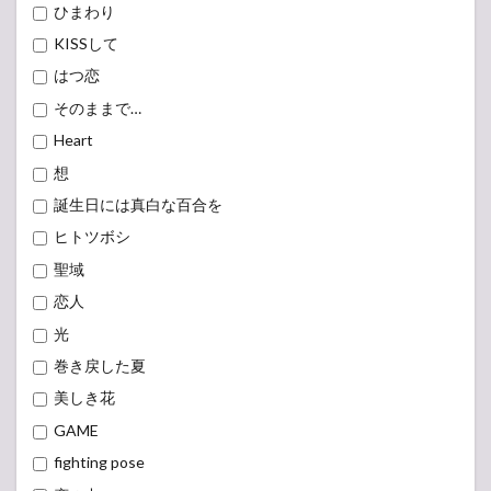
ひまわり
KISSして
はつ恋
そのままで…
Heart
想
誕生日には真白な百合を
ヒトツボシ
聖域
恋人
光
巻き戻した夏
美しき花
GAME
fighting pose