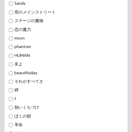
Sandy
雨のメインストリート
ステージの魔物
恋の魔力
moon
phantom
HUMAN
友よ
beautifulday
それがすべてさ
碑
f
熱いくちづけ
ぼくの朝
革命