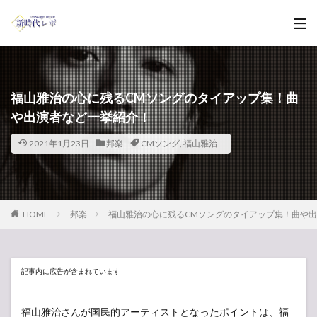
福山雅治の心に残るCMソングのタイアップ集！曲
や出演者など一挙紹介！
2021年1月23日
邦楽
CMソング
,
福山雅治
HOME
邦楽
福山雅治の心に残るCMソングのタイアップ集！曲や
記事内に広告が含まれています
福山雅治さんが国民的アーティストとなったポイントは、福