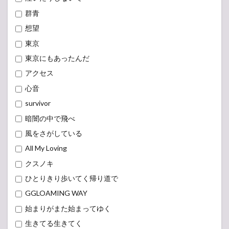
群青
想望
東京
東京にもあったんだ
アクセス
心音
survivor
暗闇の中で飛べ
風をさがしている
All My Loving
クスノキ
ひとりきり歩いてく帰り道で
GGLOAMING WAY
始まりがまた始まってゆく
生きてる生きてく