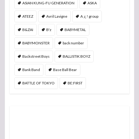
ASIAN KUNG-FU GENERATION
ASKA
ATEEZ
Avril Lavigne
Aぇ! group
B&ZAI
B'z
BABYMETAL
BABYMONSTER
back number
Backstreet Boys
BALLISTIK BOYZ
Bank Band
Base Ball Bear
BATTLE OF TOKYO
BE:FIRST