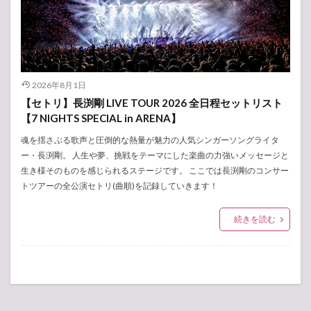
2026年8月1日
【セトリ】長渕剛 LIVE TOUR 2026 全日程セットリスト
【7 NIGHTS SPECIAL in ARENA】
魂を揺さぶる歌声と圧倒的な熱量が魅力の人気シンガーソングライタ
ー・長渕剛。 人生や夢、挑戦をテーマにした楽曲の力強いメッセージと
生き様そのものを感じられるステージです。 ここでは長渕剛のコンサー
トツアーの全公演セトリ(曲順)を記録していきます！
続きを読む