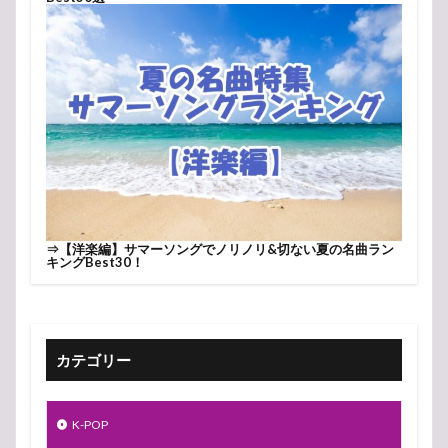
⇒
【洋楽編】サマーソングでノリノリ&切ない夏の名曲ラン
キングBest30！
カテゴリー
K-POP