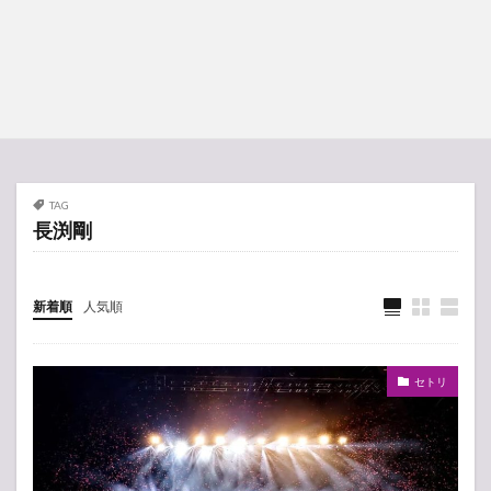
TAG
長渕剛
新着順
人気順
セトリ