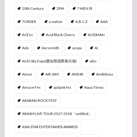
20th Century
2PM
7 MEN 侍
7ORDER
a-nation
A.B.C-Z
AAA
ACEes
Acid Black Cherry
ACIDMAN
Ado
Aerosmith
aespa
AI
Aichi Sky Expo(愛知県国際展示場)
aiko
Aimer
AIR JAM
AKB48
AmBitious
Amuse Fes
ap bank fes
Aqua Timez
ARABAKI ROCK FEST
ARASHI LIVE TOUR 2017-2018「untitled」
ASIA STAR ENTERTAINER AWARDS