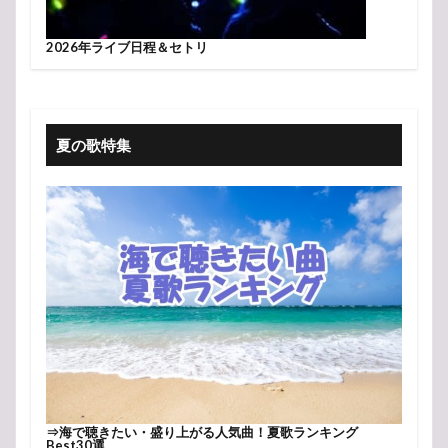
2026年ライブ日程＆セトリ
夏の歌特集
⇒
海で聴きたい・盛り上がる人気曲！夏歌ランキング
Best30選