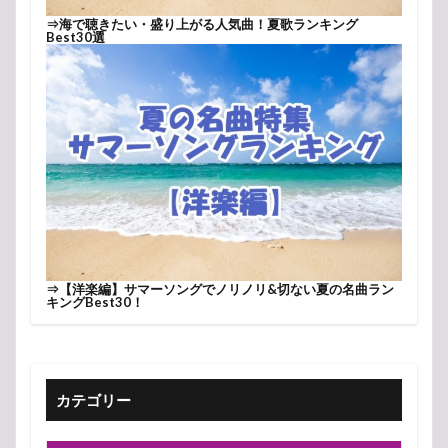
⇒
海で聴きたい・盛り上がる人気曲！夏歌ランキング
Best30選
⇒
【洋楽編】サマーソングでノリノリ&切ない夏の名曲ラン
キングBest30！
カテゴリー