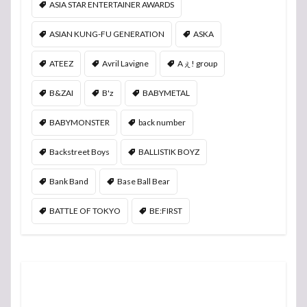
ASIA STAR ENTERTAINER AWARDS
ASIAN KUNG-FU GENERATION
ASKA
ATEEZ
Avril Lavigne
Aぇ! group
B&ZAI
B'z
BABYMETAL
BABYMONSTER
back number
Backstreet Boys
BALLISTIK BOYZ
Bank Band
Base Ball Bear
BATTLE OF TOKYO
BE:FIRST