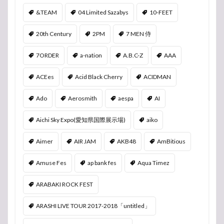
&TEAM
04 Limited Sazabys
10-FEET
20th Century
2PM
7 MEN 侍
7ORDER
a-nation
A.B.C-Z
AAA
ACEes
Acid Black Cherry
ACIDMAN
Ado
Aerosmith
aespa
AI
Aichi Sky Expo(愛知県国際展示場)
aiko
Aimer
AIR JAM
AKB48
AmBitious
Amuse Fes
ap bank fes
Aqua Timez
ARABAKI ROCK FEST
ARASHI LIVE TOUR 2017-2018「untitled」