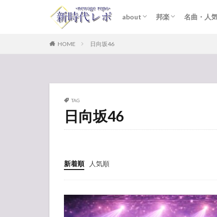
about
邦楽
名曲・人
ライター紹介
プライバシーポリシー
免責事項
STARTO ENTER
女性アイドル
K-POP
洋楽
おすすめ
歌詞考察
HOME
日向坂46
TAG
日向坂46
新着順
人気順