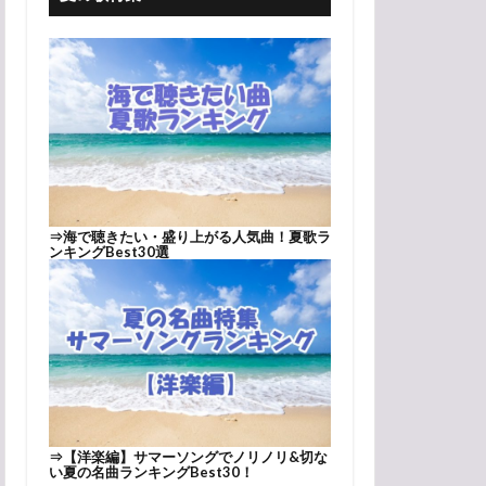
⇒
海で聴きたい・盛り上がる人気曲！夏歌ラ
ンキングBest30選
⇒
【洋楽編】サマーソングでノリノリ&切な
い夏の名曲ランキングBest30！