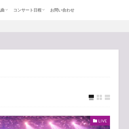
気曲
コンサート日程
お問い合わせ
TAINMENT (旧ジャニーズ)
アルバム
セトリ・まとめ
ライブレポ
カード枠
LIVE