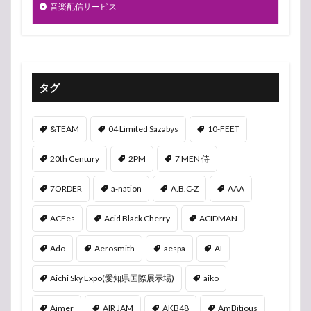
音楽配信サービス
タグ
&TEAM
04 Limited Sazabys
10-FEET
20th Century
2PM
7 MEN 侍
7ORDER
a-nation
A.B.C-Z
AAA
ACEes
Acid Black Cherry
ACIDMAN
Ado
Aerosmith
aespa
AI
Aichi Sky Expo(愛知県国際展示場)
aiko
Aimer
AIR JAM
AKB48
AmBitious