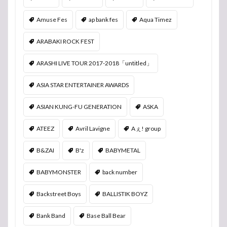
Amuse Fes
ap bank fes
Aqua Timez
ARABAKI ROCK FEST
ARASHI LIVE TOUR 2017-2018「untitled」
ASIA STAR ENTERTAINER AWARDS
ASIAN KUNG-FU GENERATION
ASKA
ATEEZ
Avril Lavigne
Aぇ! group
B&ZAI
B'z
BABYMETAL
BABYMONSTER
back number
Backstreet Boys
BALLISTIK BOYZ
Bank Band
Base Ball Bear