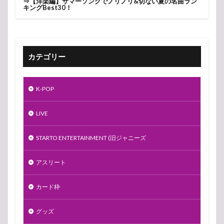
⇒
【洋楽編】サマーソングでノリノリ&切ない夏の名曲ラン
キングBest30！
カテゴリー
K-POP
LIVE
STARTO ENTERTAINMENT (旧ジャニーズ
アスリート
カード枠
グッズ