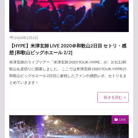
2020年2月2日
【HYPE】米津玄師 LIVE 2020＠和歌山2日目 セトリ・感
想 [和歌山ビッグホエール 2/2]
米津玄師のライブツアー「米津玄師 2020 TOUR / HYPE」が、2/1(土)和
歌山を皮切りに開幕しました。 ここでは米津玄師 2020 TOUR / HYPEの
和歌山ビッグホエール 2日目に参戦したファンの感想レポ、セトリをま
とめていきます！
続きを読む
LIVE