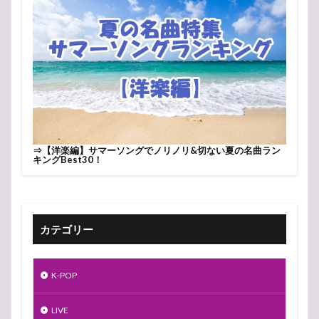
⇒
【洋楽編】サマーソングでノリノリ&切ない夏の名曲ラン
キングBest30！
カテゴリー
K-POP
LIVE