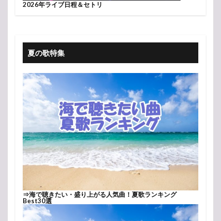
2026年ライブ日程＆セトリ
夏の歌特集
⇒
海で聴きたい・盛り上がる人気曲！夏歌ランキング
Best30選