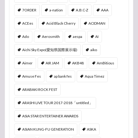
7ORDER
a-nation
A.B.C-Z
AAA
ACEes
Acid Black Cherry
ACIDMAN
Ado
Aerosmith
aespa
AI
Aichi Sky Expo(愛知県国際展示場)
aiko
Aimer
AIR JAM
AKB48
AmBitious
Amuse Fes
ap bank fes
Aqua Timez
ARABAKI ROCK FEST
ARASHI LIVE TOUR 2017-2018「untitled」
ASIA STAR ENTERTAINER AWARDS
ASIAN KUNG-FU GENERATION
ASKA