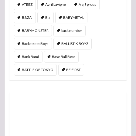
ATEEZ
Avril Lavigne
Aぇ! group
B&ZAI
B'z
BABYMETAL
BABYMONSTER
back number
Backstreet Boys
BALLISTIK BOYZ
Bank Band
Base Ball Bear
BATTLE OF TOKYO
BE:FIRST