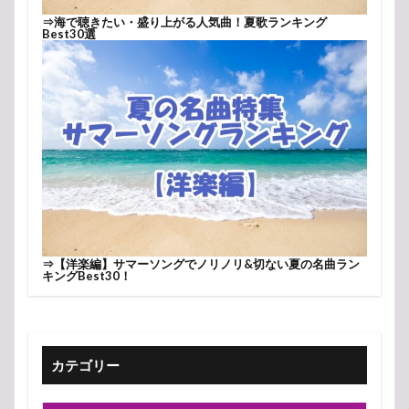
⇒
海で聴きたい・盛り上がる人気曲！夏歌ランキング
Best30選
⇒
【洋楽編】サマーソングでノリノリ&切ない夏の名曲ラン
キングBest30！
カテゴリー