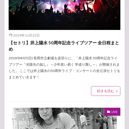
2019年11月22日
【セトリ】井上陽水 50周年記念ライブツアー 全日程まと
め
2019/04/07(日) 長岡市立劇場を皮切りに、「井上陽水 50周年記念ライ
ブツアー『光陰矢の如し』～少年老い易く 学成り難し～」が開催されま
した。 ここでは井上陽水の50周年ライブ・コンサートの全公演セトリを
まとめていきます！
続きを読む
LIVE