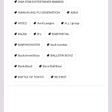
ASIA STAR ENTERTAINER AWARDS
ASIAN KUNG-FU GENERATION
ASKA
ATEEZ
Avril Lavigne
Aぇ! group
B&ZAI
B'z
BABYMETAL
BABYMONSTER
back number
Backstreet Boys
BALLISTIK BOYZ
Bank Band
Base Ball Bear
BATTLE OF TOKYO
BE:FIRST