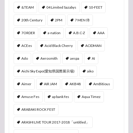
&TEAM
04 Limited Sazabys
10-FEET
20th Century
2PM
7 MEN 侍
7ORDER
a-nation
A.B.C-Z
AAA
ACEes
Acid Black Cherry
ACIDMAN
Ado
Aerosmith
aespa
AI
Aichi Sky Expo(愛知県国際展示場)
aiko
Aimer
AIR JAM
AKB48
AmBitious
Amuse Fes
ap bank fes
Aqua Timez
ARABAKI ROCK FEST
ARASHI LIVE TOUR 2017-2018「untitled」