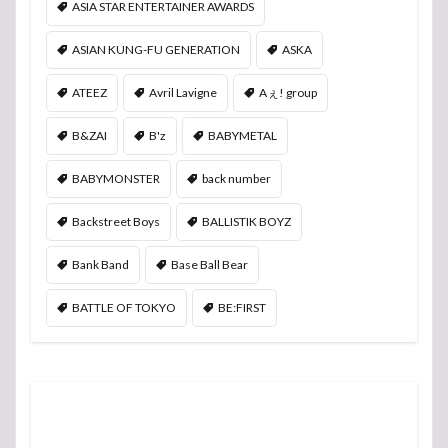
ASIA STAR ENTERTAINER AWARDS
ASIAN KUNG-FU GENERATION
ASKA
ATEEZ
Avril Lavigne
Aぇ! group
B&ZAI
B'z
BABYMETAL
BABYMONSTER
back number
Backstreet Boys
BALLISTIK BOYZ
Bank Band
Base Ball Bear
BATTLE OF TOKYO
BE:FIRST