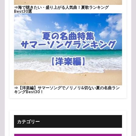
⇒
海で聴きたい・盛り上がる人気曲！夏歌ランキング
Best30選
⇒
【洋楽編】サマーソングでノリノリ&切ない夏の名曲ラン
キングBest30！
カテゴリー