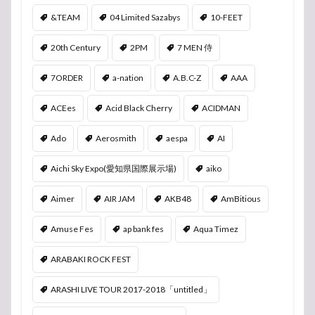
&TEAM
04 Limited Sazabys
10-FEET
20th Century
2PM
7 MEN 侍
7ORDER
a-nation
A.B.C-Z
AAA
ACEes
Acid Black Cherry
ACIDMAN
Ado
Aerosmith
aespa
AI
Aichi Sky Expo(愛知県国際展示場)
aiko
Aimer
AIR JAM
AKB48
AmBitious
Amuse Fes
ap bank fes
Aqua Timez
ARABAKI ROCK FEST
ARASHI LIVE TOUR 2017-2018「untitled」