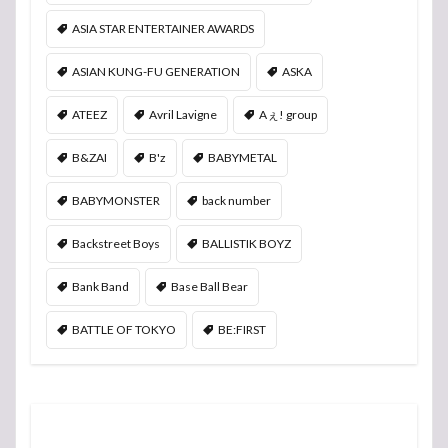
ASIA STAR ENTERTAINER AWARDS
ASIAN KUNG-FU GENERATION
ASKA
ATEEZ
Avril Lavigne
Aぇ! group
B&ZAI
B'z
BABYMETAL
BABYMONSTER
back number
Backstreet Boys
BALLISTIK BOYZ
Bank Band
Base Ball Bear
BATTLE OF TOKYO
BE:FIRST