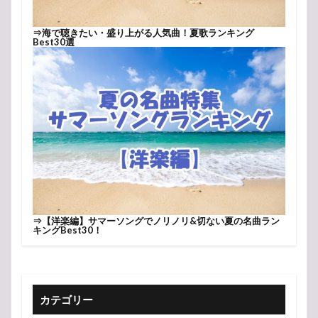
⇒
海で聴きたい・盛り上がる人気曲！夏歌ランキング
Best30選
⇒
【洋楽編】サマーソングでノリノリ&切ない夏の名曲ラン
キングBest30！
カテゴリー