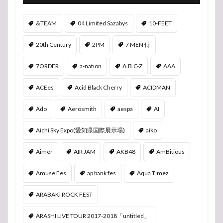
&TEAM
04 Limited Sazabys
10-FEET
20th Century
2PM
7 MEN 侍
7ORDER
a-nation
A.B.C-Z
AAA
ACEes
Acid Black Cherry
ACIDMAN
Ado
Aerosmith
aespa
AI
Aichi Sky Expo(愛知県国際展示場)
aiko
Aimer
AIR JAM
AKB48
AmBitious
Amuse Fes
ap bank fes
Aqua Timez
ARABAKI ROCK FEST
ARASHI LIVE TOUR 2017-2018「untitled」