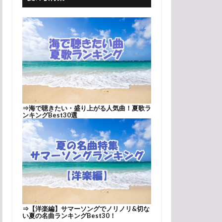
⇒
海で聴きたい・盛り上がる人気曲！夏歌ラ
ンキングBest30選
⇒
【洋楽編】サマーソングでノリノリ&切な
い夏の名曲ランキングBest30！