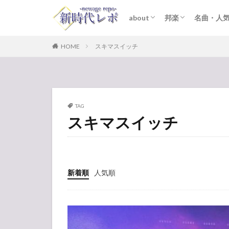
about
邦楽
名曲・人
ライター紹介
プライバシーポリシー
免責事項
STARTO ENTER
女性アイドル
K-POP
洋楽
おすすめ
歌詞考察
HOME
スキマスイッチ
TAG
スキマスイッチ
新着順
人気順