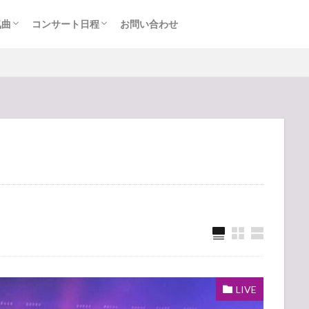
気曲
コンサート日程
お問い合わせ
TAINMENT (旧ジャニーズ)
アルバム
セトリ・まとめ
ライブレポ
カード枠
LIVE