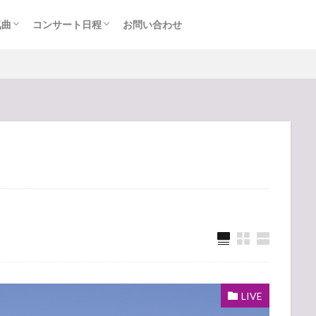
気曲
コンサート日程
お問い合わせ
TAINMENT (旧ジャニーズ)
アルバム
セトリ・まとめ
ライブレポ
カード枠
LIVE