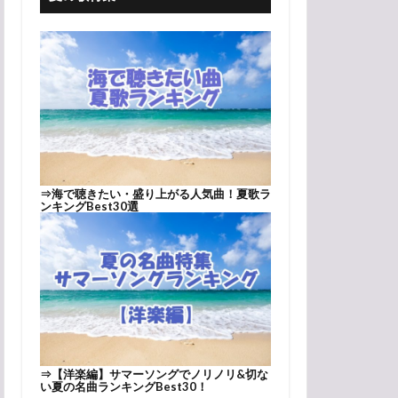
⇒
海で聴きたい・盛り上がる人気曲！夏歌ラ
ンキングBest30選
⇒
【洋楽編】サマーソングでノリノリ&切な
い夏の名曲ランキングBest30！