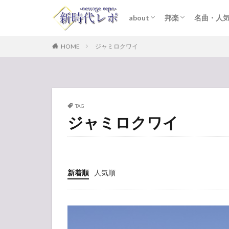
about
邦楽
名曲・人
ライター紹介
プライバシーポリシー
免責事項
STARTO ENTER
女性アイドル
K-POP
洋楽
おすすめ
歌詞考察
HOME
ジャミロクワイ
TAG
ジャミロクワイ
新着順
人気順