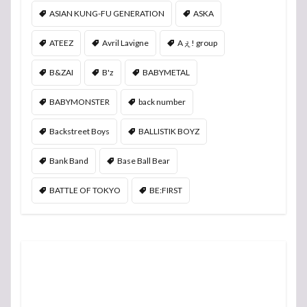
ASIAN KUNG-FU GENERATION
ASKA
ATEEZ
Avril Lavigne
Aぇ! group
B&ZAI
B'z
BABYMETAL
BABYMONSTER
back number
Backstreet Boys
BALLISTIK BOYZ
Bank Band
Base Ball Bear
BATTLE OF TOKYO
BE:FIRST