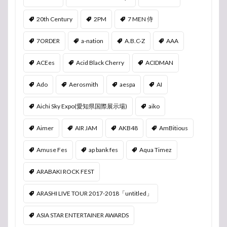
20th Century
2PM
7 MEN 侍
7ORDER
a-nation
A.B.C-Z
AAA
ACEes
Acid Black Cherry
ACIDMAN
Ado
Aerosmith
aespa
AI
Aichi Sky Expo(愛知県国際展示場)
aiko
Aimer
AIR JAM
AKB48
AmBitious
Amuse Fes
ap bank fes
Aqua Timez
ARABAKI ROCK FEST
ARASHI LIVE TOUR 2017-2018「untitled」
ASIA STAR ENTERTAINER AWARDS