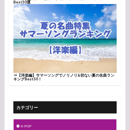
Best30選
⇒
【洋楽編】サマーソングでノリノリ&切ない夏の名曲ラン
キングBest30！
カテゴリー
K-POP