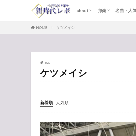
about
邦楽
名曲・人
ライター紹介
プライバシーポリシー
免責事項
STARTO ENTER
女性アイドル
K-POP
洋楽
おすすめ
歌詞考察
HOME
ケツメイシ
TAG
ケツメイシ
新着順
人気順