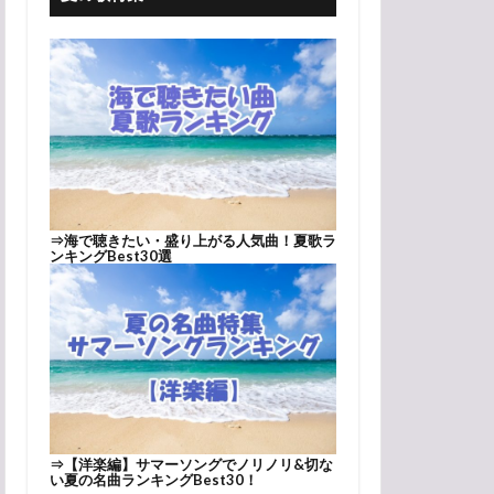
⇒
海で聴きたい・盛り上がる人気曲！夏歌ラ
ンキングBest30選
⇒
【洋楽編】サマーソングでノリノリ&切な
い夏の名曲ランキングBest30！