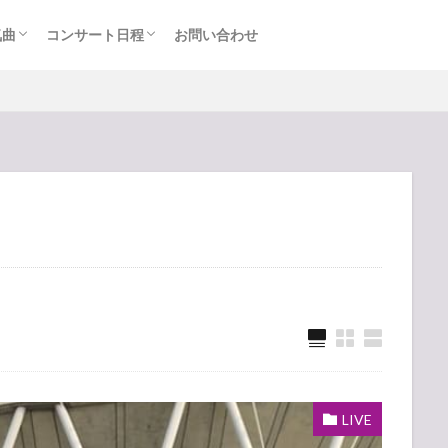
気曲
コンサート日程
お問い合わせ
TAINMENT (旧ジャニーズ)
アルバム
セトリ・まとめ
ライブレポ
カード枠
LIVE