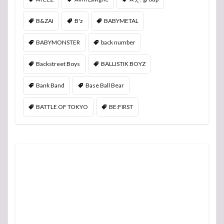
B&ZAI
B'z
BABYMETAL
BABYMONSTER
back number
Backstreet Boys
BALLISTIK BOYZ
Bank Band
Base Ball Bear
BATTLE OF TOKYO
BE:FIRST