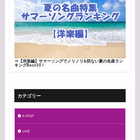
⇒
【洋楽編】サマーソングでノリノリ&切ない夏の名曲ラン
キングBest30！
カテゴリー
K-POP
LIVE