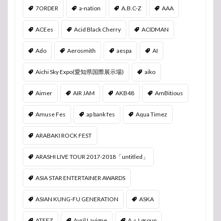
7ORDER
a-nation
A.B.C-Z
AAA
ACEes
Acid Black Cherry
ACIDMAN
Ado
Aerosmith
aespa
AI
Aichi Sky Expo(愛知県国際展示場)
aiko
Aimer
AIR JAM
AKB48
AmBitious
Amuse Fes
ap bank fes
Aqua Timez
ARABAKI ROCK FEST
ARASHI LIVE TOUR 2017-2018「untitled」
ASIA STAR ENTERTAINER AWARDS
ASIAN KUNG-FU GENERATION
ASKA
ATEEZ
Avril Lavigne
Aぇ! group