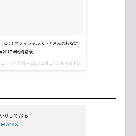
(；ω；) オフィシャルストアさんの粋な計
our2017 #尾崎裕哉
がシェアした投稿 –
2017 2月 17 5:36午後 PST
かりしておる
iasMwNfX