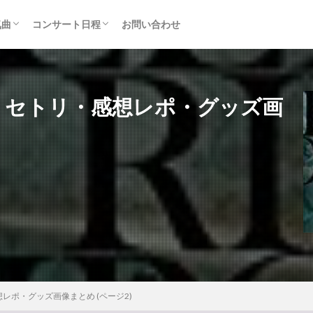
気曲
コンサート日程
お問い合わせ
TAINMENT (旧ジャニーズ)
アルバム
セトリ・まとめ
ライブレポ
カード枠
17 セトリ・感想レポ・グッズ画
想レポ・グッズ画像まとめ (ページ2)