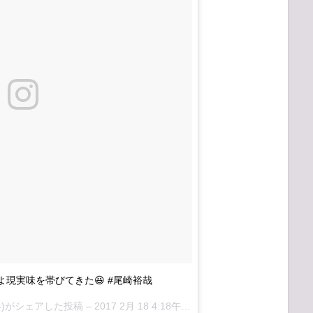
よ現実味を帯びてきた😆 #尾崎裕哉
0724)がシェアした投稿 –
2017 2月 18 4:18午前 PST