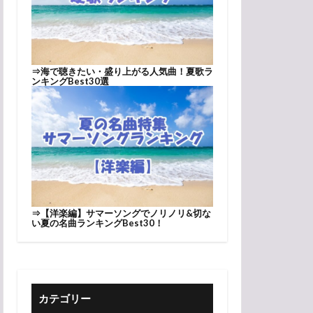
⇒
海で聴きたい・盛り上がる人気曲！夏歌ラ
ンキングBest30選
⇒
【洋楽編】サマーソングでノリノリ&切な
い夏の名曲ランキングBest30！
カテゴリー