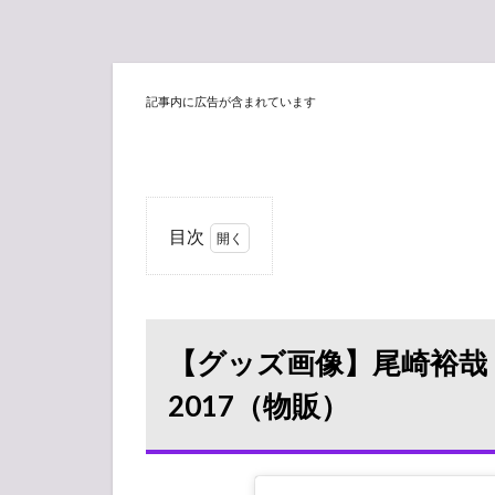
記事内に広告が含まれています
目次
1
【グ
ッズ画
像】尾崎
裕哉 LET
【グッズ画像】尾崎裕哉 LET
FREEDOM
RING
2017（物販）
TOUR
2017（物
販）
1.1