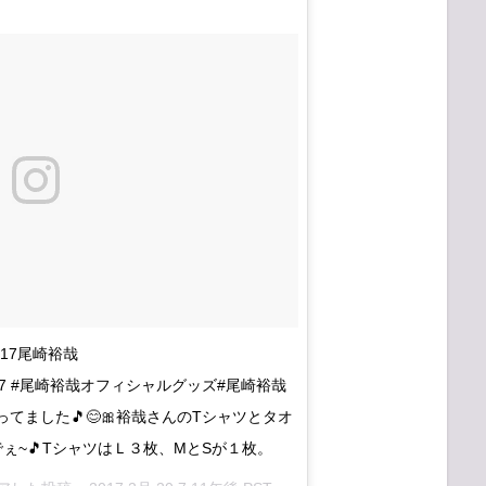
r2017尾崎裕哉
R2017 #尾崎裕哉オフィシャルグッズ#尾崎裕哉
てました🎵😊🎀裕哉さんのTシャツとタオ
ぇ~🎵TシャツはＬ３枚、MとSが１枚。