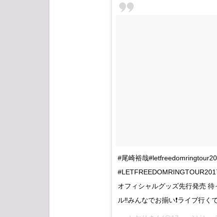
キー
リン
グ
1.2
タオ
ル
#尾崎裕哉#letfreedomringtou
#LETFREEDOMRINGTOU
オフィシャルグッズ先行発売 待っ
ル‼みんなでお揃い❗ライブ行くで