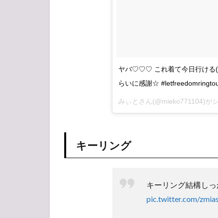
ヤバ♡♡♡ これ着て今日行ける
らいに感謝☆ #letfreedomringt
みぃとさん(@mieko771104)
キーリング
キーリング結構しっ
pic.twitter.com/zm