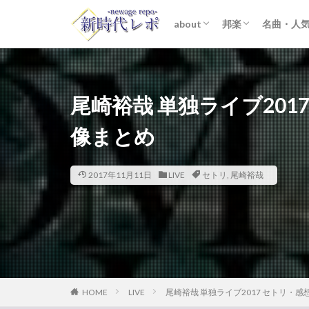
about
邦楽
名曲・人
ライター紹介
プライバシーポリシー
免責事項
STARTO ENTER
女性アイドル
K-POP
洋楽
おすすめ
歌詞考察
尾崎裕哉 単独ライブ20
像まとめ
2017年11月11日
LIVE
セトリ
,
尾崎裕哉
HOME
LIVE
尾崎裕哉 単独ライブ2017 セトリ・感