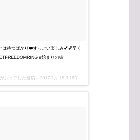
とは待つばかり❤️すっごい楽しみ💕💕早く
ETFREEDOMRING #始まりの街
wa)がシェアした投稿 –
2017 2月 18 3:18午前 PST