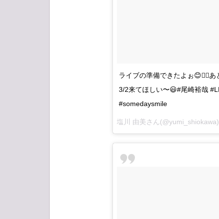
ライブの準備できたよぉ😊✊🏻あ
3/2来てほしい〜😃#尾崎裕哉 #L
#somedaysmile
塩川 由美さん(@yumi_shioka