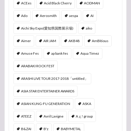
ACEes
Acid Black Cherry
ACIDMAN
Ado
Aerosmith
aespa
AI
Aichi Sky Expo(愛知県国際展示場)
aiko
Aimer
AIR JAM
AKB48
AmBitious
Amuse Fes
ap bank fes
Aqua Timez
ARABAKI ROCK FEST
ARASHI LIVE TOUR 2017-2018「untitled」
ASIA STAR ENTERTAINER AWARDS
ASIAN KUNG-FU GENERATION
ASKA
ATEEZ
Avril Lavigne
Aぇ! group
B&ZAI
B'z
BABYMETAL