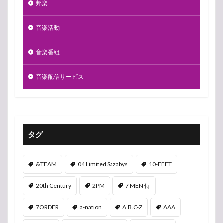
邦楽
音楽活動
音楽番組
音楽配信サービス
タグ
&TEAM
04 Limited Sazabys
10-FEET
20th Century
2PM
7 MEN 侍
7ORDER
a-nation
A.B.C-Z
AAA