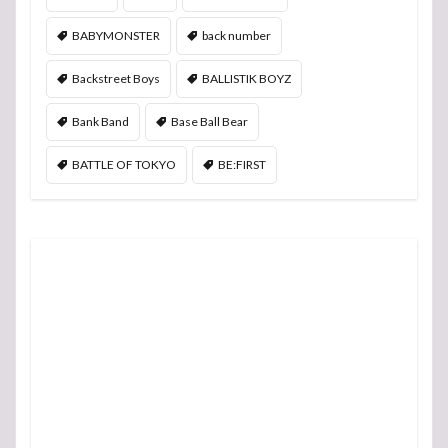
BABYMONSTER
back number
Backstreet Boys
BALLISTIK BOYZ
Bank Band
Base Ball Bear
BATTLE OF TOKYO
BE:FIRST