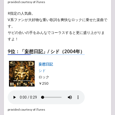
provided courtesy of iTunes
R指定の人気曲。
V系ファンが大好物な重い歌詞を爽快なロックに乗せた楽曲で
す。
サビの合いの手をみんなでコーラスすると更に盛り上がりま
すよ！
9位：「妄想日記」/ シド（2004年）
妄想日記
シド
ロック
￥250
provided courtesy of iTunes